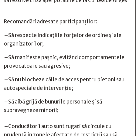
să rezolve criza apei potabile de la Curtea de Argeș
Recomandări adresate participanților:
–Să respecte indicațiile forțelor de ordine și ale
organizatorilor;
–Să manifeste pașnic, evitând comportamentele
provocatoare sau agresive;
–Să nu blocheze căile de acces pentru pietoni sau
autospeciale de intervenție;
–Să aibă grijă de bunurile personale și să
supravegheze minorii;
–Conducătorii auto sunt rugați să circule cu
prudență în zonele afectate de restricții sau să