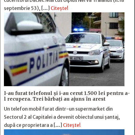
cuceritorul Daciei. Marcus Ulpius Nerva Traianus (n.18
septembrie 53), […]
Citește!
I-au furat telefonul și i-au cerut 1.500 lei pentru a-
l recupera. Trei bărbați au ajuns în arest
Un telefon mobil furat dintr-un supermarket din
Sectorul 2 al Capitalei a devenit obiectul unui șantaj,
după ce proprietara a […]
Citește!