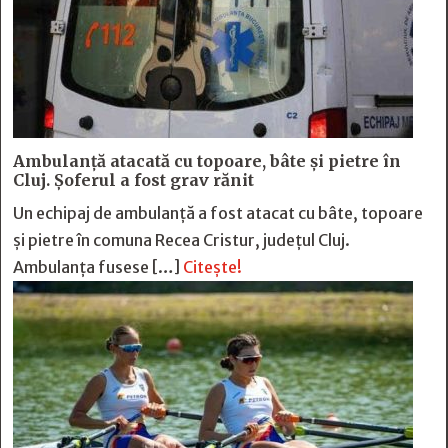
Ambulanță atacată cu topoare, bâte și pietre în
Cluj. Șoferul a fost grav rănit
Un echipaj de ambulanță a fost atacat cu bâte, topoare
și pietre în comuna Recea Cristur, județul Cluj.
Ambulanța fusese […]
Citește!