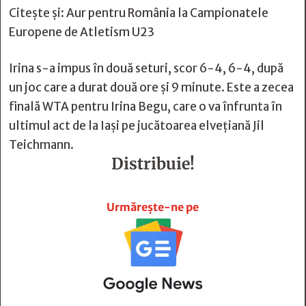
Citește și:
Aur pentru România la Campionatele
Europene de Atletism U23
Irina s-a impus în două seturi, scor 6-4, 6-4, după
un joc care a durat două ore şi 9 minute. Este a zecea
finală WTA pentru Irina Begu, care o va înfrunta în
ultimul act de la Iaşi pe jucătoarea elveţiană Jil
Teichmann.
Distribuie!







Urmărește-ne pe