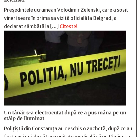
Preşedintele ucrainean Volodimir Zelenski, care a sosit
vineri seara în prima sa vizită oficială la Belgrad, a
declarat sâmbătă la […]
Citește!
Un tânăr s-a electrocutat după ce a pus mâna pe un
stâlp de iluminat
Poliţiştii din Constamţa au deschis o anchetă, după ce au
fost sesizaţi de către o unitate medicală că un tânăr s-a