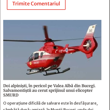
Trimite Comentariul
Doi alpiniști, în pericol pe Valea Albă din Bucegi.
Salvamontiștii au cerut sprijinul unui elicopter
SMURD
O operațiune dificilă de salvare este în desfășurare,
sâmbătă după-amiază, în Munții Bucegi, unde doi