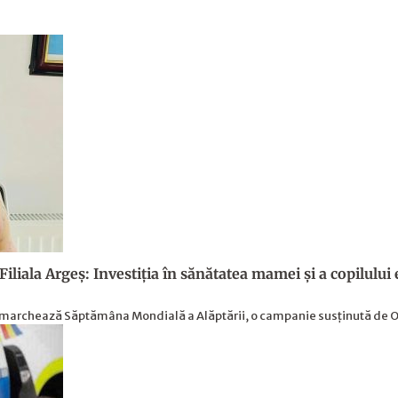
a Argeș: Investiția în sănătatea mamei și a copilului est
 marchează Săptămâna Mondială a Alăptării, o campanie susținută de Or