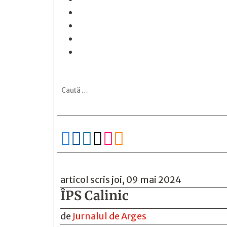






articol scris joi, 09 mai 2024
ÎPS Calinic
de
Jurnalul de Arges