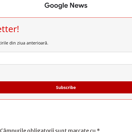
tter!
irile din ziua anterioară.
Subscribe
Câmpurile obligatorii sunt marcate cu
*