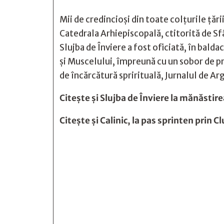
Mii de credincioși din toate colțurile țăr
Catedrala Arhiepiscopală, ctitorită de S
Slujba de Înviere a fost oficiată, în balda
şi Muscelului, împreună cu un sobor de pre
de încărcătură sprirituală, Jurnalul de A
Citește și
Slujba de Înviere la mănăstirea
Citește și
Calinic, la pas sprinten prin Cl






