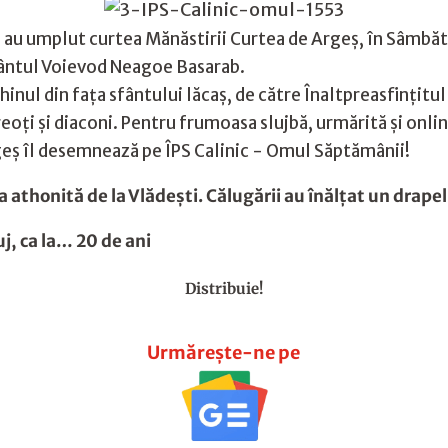
ii au umplut curtea Mănăstirii Curtea de Argeș, în Sâmbăt
fântul Voievod Neagoe Basarab.
chinul din faţa sfântului lăcaş, de către Înaltpreasfinţitu
oţi şi diaconi. Pentru frumoasa slujbă, urmărită și onlin
rgeș îl desemnează pe ÎPS Calinic - Omul Săptămânii!
 athonită de la Vlădeşti. Călugării au înălţat un drapel
uj, ca la… 20 de ani
Distribuie!
Urmărește-ne pe