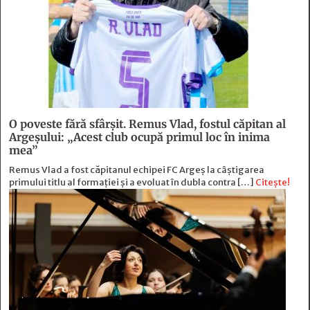
O poveste fără sfârşit. Remus Vlad, fostul căpitan al
Argeşului: „Acest club ocupă primul loc în inima
mea”
Remus Vlad a fost căpitanul echipei FC Argeș la câștigarea
primului titlu al formației și a evoluat în dubla contra […]
Citește!