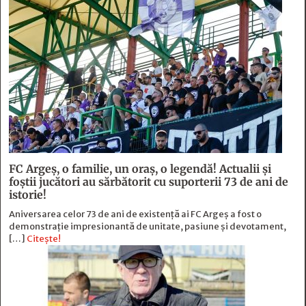
FC Argeş, o familie, un oraș, o legendă! Actualii şi
foştii jucători au sărbătorit cu suporterii 73 de ani de
istorie!
Aniversarea celor 73 de ani de existență ai FC Argeș a fost o
demonstrație impresionantă de unitate, pasiune și devotament,
[…]
Citește!