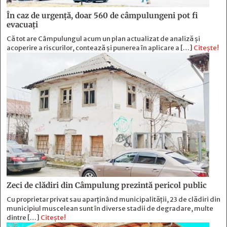
În caz de urgență, doar 560 de câmpulungeni pot fi
evacuați
Că tot are Câmpulungul acum un plan actualizat de analiză și
acoperire a riscurilor, contează și punerea în aplicare a […]
Citește!
Zeci de clădiri din Câmpulung prezintă pericol public
Cu proprietar privat sau aparținând municipalității, 23 de clădiri din
municipiul muscelean sunt în diverse stadii de degradare, multe
dintre […]
Citește!