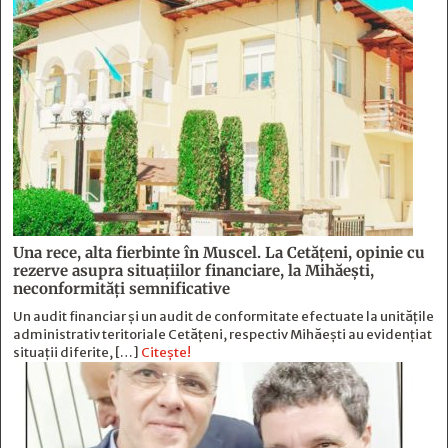
Una rece, alta fierbinte în Muscel. La Cetăţeni, opinie cu
rezerve asupra situaţiilor financiare, la Mihăeşti,
neconformităţi semnificative
Un audit financiar și un audit de conformitate efectuate la unitățile
administrativ teritoriale Cetățeni, respectiv Mihăești au evidențiat
situații diferite, […]
Citește!