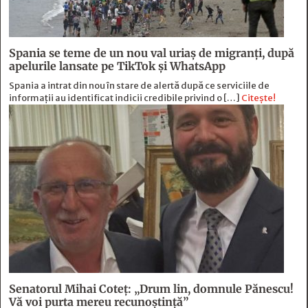
Spania se teme de un nou val uriaș de migranți, după
apelurile lansate pe TikTok și WhatsApp
Spania a intrat din nou în stare de alertă după ce serviciile de
informații au identificat indicii credibile privind o […]
Citește!
Senatorul Mihai Coteț: „Drum lin, domnule Pănescu!
Vă voi purta mereu recunoștință”