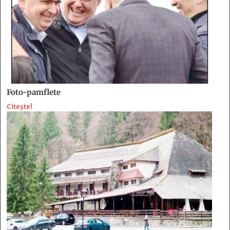
Foto-pamflete
Citește!