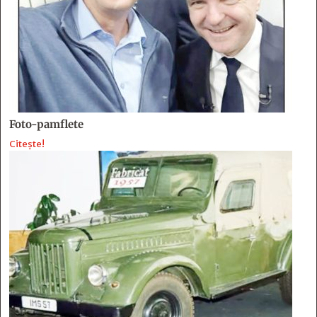
Foto-pamflete
Citește!