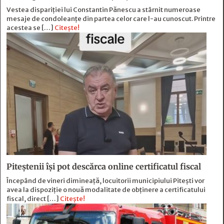
Vestea dispariției lui Constantin Pănescu a stârnit numeroase
mesaje de condoleanțe din partea celor care l-au cunoscut. Printre
acestea se […]
Citește!
Piteștenii își pot descărca online certificatul fiscal
Începând de vineri dimineață, locuitorii municipiului Pitești vor
avea la dispoziție o nouă modalitate de obținere a certificatului
fiscal, direct […]
Citește!