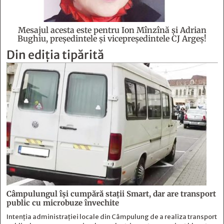
Mesajul acesta este pentru Ion Mînzînă şi Adrian
Bughiu, preşedintele şi vicepreşedintele CJ Argeş!
Din ediția tipărită
Câmpulungul îşi cumpără staţii Smart, dar are transport
public cu microbuze învechite
Intenția administrației locale din Câmpulung de a realiza transport