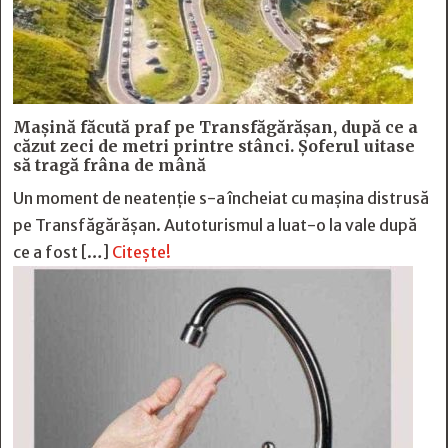
Mașină făcută praf pe Transfăgărășan, după ce a
căzut zeci de metri printre stânci. Șoferul uitase
să tragă frâna de mână
Un moment de neatenție s-a încheiat cu mașina distrusă
pe Transfăgărășan. Autoturismul a luat-o la vale după
ce a fost […]
Citește!