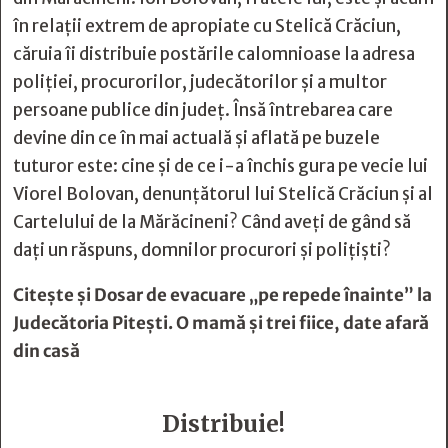
în relații extrem de apropiate cu Stelică Crăciun,
căruia îi distribuie postările calomnioase la adresa
poliției, procurorilor, judecătorilor și a multor
persoane publice din județ. Însă întrebarea care
devine din ce în mai actuală și aflată pe buzele
tuturor este: cine și de ce i-a închis gura pe vecie lui
Viorel Bolovan, denunțătorul lui Stelică Crăciun și al
Cartelului de la Mărăcineni? Când aveți de gând să
dați un răspuns, domnilor procurori și polițiști?
Citește și
Dosar de evacuare „pe repede înainte” la
Judecătoria Piteşti. O mamă şi trei fiice, date afară
din casă
Distribuie!