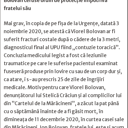
Bolovan ceruse ordin de protecţie împotriva
fratelui său
Mai grav, în copia de pe fișa de la Urgențe, datată 3
noiembrie 2020, se atestă că Viorel Bolovan ar fi
suferit fracturi costale după o cădere de la 3 metri,
diagnosticul final al UPU fiind „contuzie toracică”.
Concluzia medicului legist a fost că leziunile
traumatice pe care le suferise pacientul examinat
fuseseră produse prin lovire cu sau de un corp dur și,
ca atare, i s-au prescris 25 de zile de îngrijiri
medicale. Motiv pentru care Viorel Bolovan,
denunțătorul lui Stelică Crăciun și al complicilor lui
din ”Cartelul de la Mărăcineni”, a zăcut la pat până
cu o săptămână înainte de a fi găsit mort, în
dimineața de 11 decembrie 2020, în curtea casei sale
din Mărăcineni. Ion Bolovan, fratele lui, este și acum