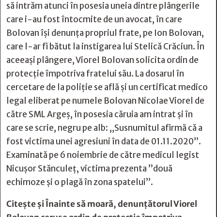
să intrăm atunci în posesia uneia dintre plângerile
care i-au fost întocmite de un avocat, în care
Bolovan își denunța propriul frate, pe Ion Bolovan,
care l-ar fi bătut la instigarea lui Stelică Crăciun. În
aceeași plângere, Viorel Bolovan solicita ordin de
protecție împotriva fratelui său. La dosarul în
cercetare de la poliție se află și un certificat medico
legal eliberat pe numele Bolovan Nicolae Viorel de
către SML Argeș, în posesia căruia am intrat și în
care se scrie, negru pe alb: „Susnumitul afirmă că a
fost victima unei agresiuni în data de 01.11.2020”.
Examinată pe 6 noiembrie de către medicul legist
Nicușor Stănculeț, victima prezenta ”două
echimoze și o plagă în zona spatelui”.
Citește și
Înainte să moară, denunţătorul Viorel