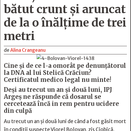
bătut crunt şi aruncat
de la o înălţime de trei
metri
de
Alina Crangeanu
Cine şi de ce l-a omorât pe denunţătorul
la DNA al lui Stelică Crăciun?
Certificatul medico legal nu minte!
Deși au trecut un an și două luni, IPJ
Argeș ne răspunde că dosarul se
cercetează încă in rem pentru ucidere
din culpă
Au trecut un an și două luni de când a fost găsit mort
în condiții suspecte Viorel Bolovan, zis Ciobică,