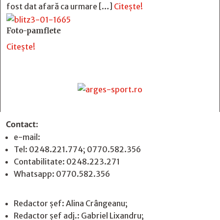
fost dat afară ca urmare […]
Citește!
Foto-pamflete
Citește!
Contact
:
e-mail:
jurnaldearges@gmail.com
Tel: 0248.221.774; 0770.582.356
Contabilitate: 0248.223.271
Whatsapp: 0770.582.356
Redactor șef: Alina Crângeanu;
Redactor șef adj.: Gabriel Lixandru;