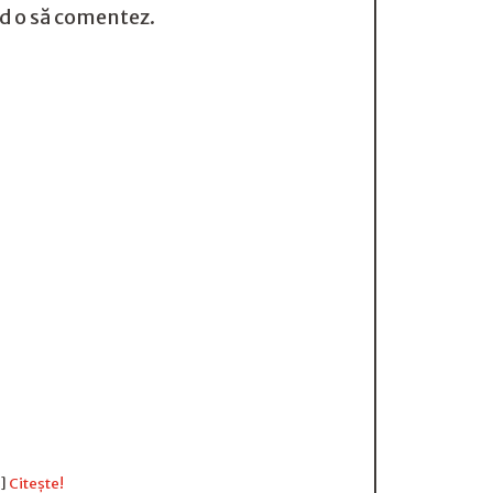
nd o să comentez.
…]
Citește!