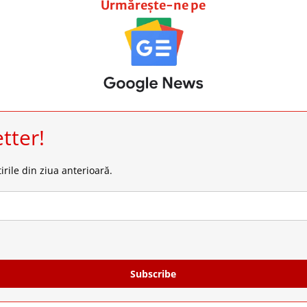
Urmărește-ne pe
tter!
irile din ziua anterioară.
Subscribe