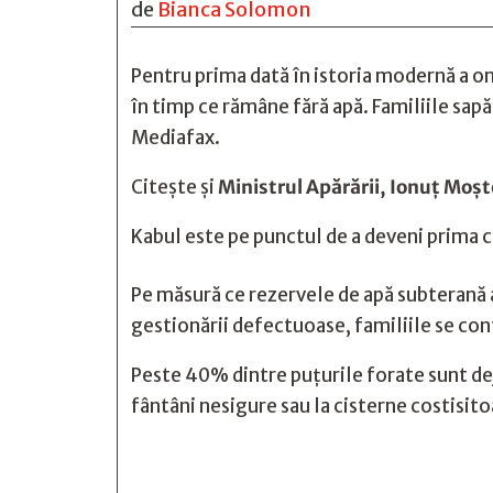
de
Bianca Solomon
Pentru prima dată în istoria modernă a om
în timp ce rămâne fără apă. Familiile sapă 
Mediafax.
Citește și
Ministrul Apărării, Ionuț Moște
Kabul este pe punctul de a deveni prima 
Pe măsură ce rezervele de apă subterană al
gestionării defectuoase, familiile se conf
Peste 40% dintre puțurile forate sunt dej
fântâni nesigure sau la cisterne costisit






