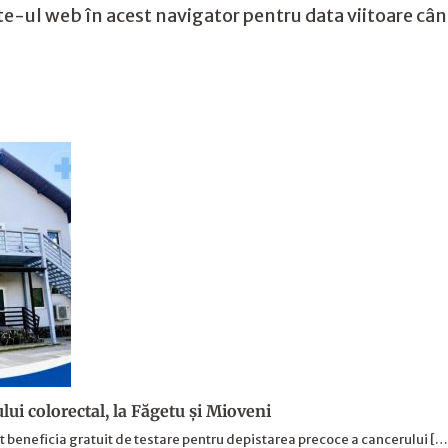
te-ul web în acest navigator pentru data viitoare câ
lui colorectal, la Făgetu și Mioveni
ot beneficia gratuit de testare pentru depistarea precoce a cancerului [