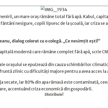
enirii, un mare oraș rămâne total fără apă. Kabul, capit
fântâni nesigure, copiii lipsesc de la școală, iar criza s
anu, dialog colorat cu o colegă. „Ce nesimțit ești!”
capitală modernă care rămâne complet fără apă, scrie CN
e orașului se epuizează din cauza schimbărilor climatice,
runtă zilnic cu dificultăți majore pentru a avea acces la 
a secate, iar 80% din apa rămasă este contaminată, ceea 
oare, accentuând criza economică din gospodării.
Distribuie!