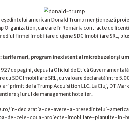
preşedintelui american Donald Trump menționează proiect
p Organization, care are în România contracte de licen
mediul firmei imobiliare clujene SDC Imobiliare SRL, plus
 tarife mari, program inexistent al microbuzelor şi umi
27 de pagini, depus la Oficiul de Etică Guvernamentală 
re cu SDC Imobiliare SRL, cu valoare declarată între 5.0
ri primit de la Trump Acquisition LLC. La Cluj, DT Mark
licenţiere şi unul de management hotelier.
.ro/in-declaratia-de-avere-a-presedintelui-ameri
rba-de-cele-doua-proiecte-imobiliare-planuite-in-