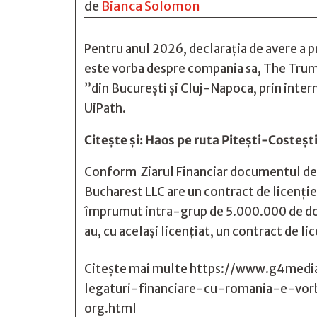
de
Bianca Solomon
Pentru anul 2026, declaraţia de avere a 
este vorba despre compania sa, The Trum
”din Bucureşti şi Cluj-Napoca, prin inter
UiPath.
Citește și:
Haos pe ruta Piteşti-Costeşti:
Conform Ziarul Financiar documentul de 9
Bucharest LLC are un contract de licenţie
împrumut intra-grup de 5.000.000 de dola
au, cu acelaşi licenţiat, un contract de 
Citește mai multe
https://www.g4media
legaturi-financiare-cu-romania-e-vo
org.html