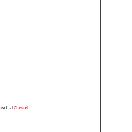
rtea […]
Citește!