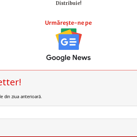
Distribuie!
Urmărește-ne pe
tter!
le din ziua anterioară.