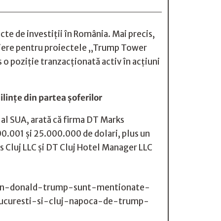
e de investiții în România. Mai precis,
ţiere pentru proiectele „Trump Tower
 o poziţie tranzacţionată activ în acţiuni
linţe din partea şoferilor
al SUA, arată că firma DT Marks
00.001 şi 25.000.000 de dolari, plus un
s Cluj LLC şi DT Cluj Hotel Manager LLC
can-donald-trump-sunt-mentionate-
bucuresti-si-cluj-napoca-de-trump-