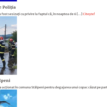
e Poliția
u fost sesizați cu privire la faptul că, în noaptea de 6 […]
Citește!
âlpeni
a acționat în comuna Stâlpeni pentru degajarea unui copac căzut pe pa