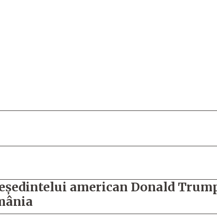
 președintelui american Donald Tru
omânia