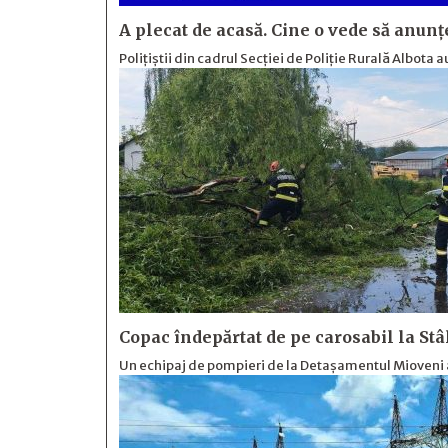
A plecat de acasă. Cine o vede să anunț
Polițiștii din cadrul Secției de Poliție Rurală Albota a
Copac îndepărtat de pe carosabil la St
Un echipaj de pompieri de la Detașamentul Mioveni 