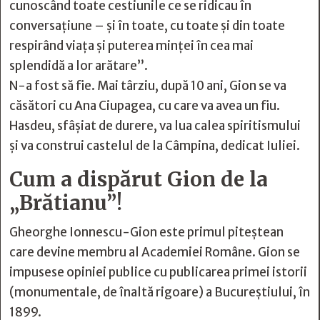
cunoscând toate cestiunile ce se ridicau în
conversațiune – și în toate, cu toate și din toate
respirând viața și puterea minței în cea mai
splendidă a lor arătare”.
N-a fost să fie. Mai târziu, după 10 ani, Gion se va
căsători cu Ana Ciupagea, cu care va avea un fiu.
Hasdeu, sfâșiat de durere, va lua calea spiritismului
și va construi castelul de la Câmpina, dedicat Iuliei.
Cum a dispărut Gion de la
„Brătianu”!
Gheorghe Ionnescu-Gion este primul piteștean
care devine membru al Academiei Române. Gion se
impusese opiniei publice cu publicarea primei istorii
(monumentale, de înaltă rigoare) a Bucureștiului, în
1899.