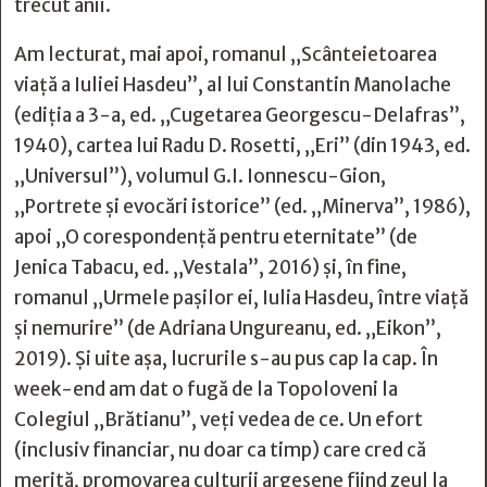
trecut anii.
Am lecturat, mai apoi, romanul „Scânteietoarea
viață a Iuliei Hasdeu”, al lui Constantin Manolache
(ediția a 3-a, ed. „Cugetarea Georgescu-Delafras”,
1940), cartea lui Radu D. Rosetti, „Eri” (din 1943, ed.
„Universul”), volumul G.I. Ionnescu-Gion,
„Portrete și evocări istorice” (ed. „Minerva”, 1986),
apoi „O corespondență pentru eternitate” (de
Jenica Tabacu, ed. „Vestala”, 2016) și, în fine,
romanul „Urmele pașilor ei, Iulia Hasdeu, între viață
și nemurire” (de Adriana Ungureanu, ed. „Eikon”,
2019). Și uite așa, lucrurile s-au pus cap la cap. În
week-end am dat o fugă de la Topoloveni la
Colegiul „Brătianu”, veți vedea de ce. Un efort
(inclusiv financiar, nu doar ca timp) care cred că
merită, promovarea culturii argeșene fiind zeul la