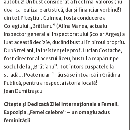
autobuz! Un bust considerat a fi cel mai valoros (nu
doar ca realizare artistică, dar și financiar vorbind!)
din tot Piteștiul. Culmea, fosta conducere a
Colegiului „Brătianu” (Alina Manea, actualul
inspector general al Inspectoratului Școlar Argeș) a
luat această decizie, ducând bustul în biroul propriu.
După trei ani, la insistențele prof. Lucian Costache,
fost director al acestui liceu, bustul a reapărut pe
soclul de la „Brătianu”. Tot întors cu spatele la
stradă… Poate nu ar fi rău să se întoarcă în Grădina
Publică, pentru a respecta istoria locală!
Jean Dumitraşcu
Citește și
Dedicată Zilei Internaţionale a Femeii.
Expoziţia „Femei celebre“ – un omagiu adus
feminităţii