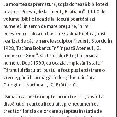
La moartea sa prematură, soția donează bibliotecii
orașului Pitești, de la Liceul „Brătianu”, 1.000 de
volume (biblioteca de la liceu îi poartă și azi
numele). În semn de mare prețuire, în 1911
piteștenii îi ridică un bust în Grădina Publică, bust
realizat de către marele sculptor Frederic Storck. În
1928, Tatiana Bobancu înființează Ateneul „G.
Ionnescu-Gion”. O stradă din Pitești îi poartă
numele. După 1960, cu ocazia amplasării statuii
Ţăranului răsculat, bustul a fost pus la păstrare o
vreme, până la urmă găsindu-și locul în fața
Colegiului Național „I.C. Brătianu”.
Dar iată că, peste noapte, acum trei ani, bustul a
dispărut din curtea liceului, spre nedumerirea
trecătorilor și a celor care așteptau în stația de