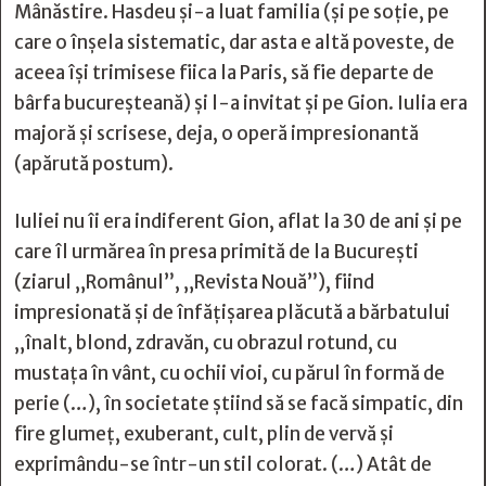
Mânăstire. Hasdeu și-a luat familia (și pe soție, pe
care o înșela sistematic, dar asta e altă poveste, de
aceea își trimisese fiica la Paris, să fie departe de
bârfa bucureșteană) și l-a invitat și pe Gion. Iulia era
majoră și scrisese, deja, o operă impresionantă
(apărută postum).
Iuliei nu îi era indiferent Gion, aflat la 30 de ani și pe
care îl urmărea în presa primită de la București
(ziarul „Românul”, „Revista Nouă”), fiind
impresionată și de înfățișarea plăcută a bărbatului
„înalt, blond, zdravăn, cu obrazul rotund, cu
mustața în vânt, cu ochii vioi, cu părul în formă de
perie (…), în societate știind să se facă simpatic, din
fire glumeț, exuberant, cult, plin de vervă și
exprimându-se într-un stil colorat. (…) Atât de