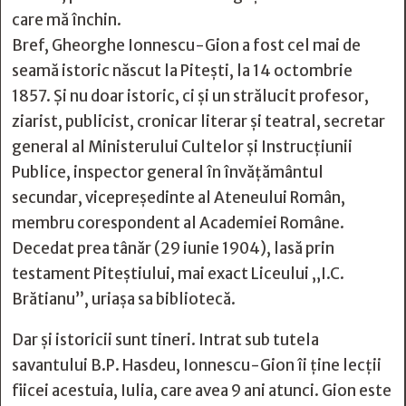
care mă închin.
Bref, Gheorghe Ionnescu-Gion a fost cel mai de
seamă istoric născut la Pitești, la 14 octombrie
1857. Și nu doar istoric, ci și un strălucit profesor,
ziarist, publicist, cronicar literar și teatral, secretar
general al Ministerului Cultelor și Instrucțiunii
Publice, inspector general în învățământul
secundar, vicepreședinte al Ateneului Român,
membru corespondent al Academiei Române.
Decedat prea tânăr (29 iunie 1904), lasă prin
testament Piteștiului, mai exact Liceului „I.C.
Brătianu”, uriașa sa bibliotecă.
Dar și istoricii sunt tineri. Intrat sub tutela
savantului B.P. Hasdeu, Ionnescu-Gion îi ține lecții
fiicei acestuia, Iulia, care avea 9 ani atunci. Gion este