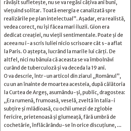
răvășit sufletește, nu se va regăsi câțiva ani buni,
viețuind solitar. Toată energia e canalizată spre
realizările pe plan intelectual”. Așadar, era realistă,
vedea corect, nu își făcea mari iluzii. Gion era
dedicat creației, nu vieții sentimentale. Poate și de
aceea nu i-a scris Iuliei nicio scrisoare cât s-a aflat
la Paris. O aștepta, lucrând la marile lui cărți. De
altfel, nici nu bănuia că aceasta se va îmbolnăvi
curând de tuberculoză și va deceda la 19 ani.
O va descrie, într-un articol din ziarul „Românul”,
cu un an înainte de moartea acesteia, după călătoria
la Curtea de Argeș, asumându-și, public, dragostea:
„Era rumenă, frumoasă, veselă, zveltă în talia-i
subțire și mlădioasă, cu ochii umezi de zglobie
fericire, prietenoasă și glumeață, fără umbră de
cochetărie, înflăcărându-se în orice discuțiune, …