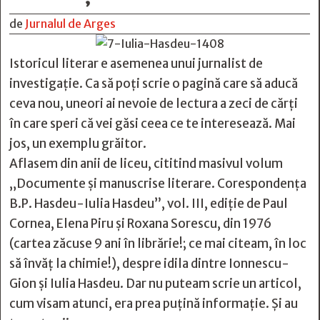
de
Jurnalul de Arges
Istoricul literar e asemenea unui jurnalist de
investigație. Ca să poți scrie o pagină care să aducă
ceva nou, uneori ai nevoie de lectura a zeci de cărți
în care speri că vei găsi ceea ce te interesează. Mai
jos, un exemplu grăitor.
Aflasem din anii de liceu, cititind masivul volum
„Documente și manuscrise literare. Corespondența
B.P. Hasdeu-Iulia Hasdeu”, vol. III, ediție de Paul
Cornea, Elena Piru și Roxana Sorescu, din 1976
(cartea zăcuse 9 ani în librărie!; ce mai citeam, în loc
să învăț la chimie!), despre idila dintre Ionnescu-
Gion și Iulia Hasdeu. Dar nu puteam scrie un articol,
cum visam atunci, era prea puțină informație. Și au