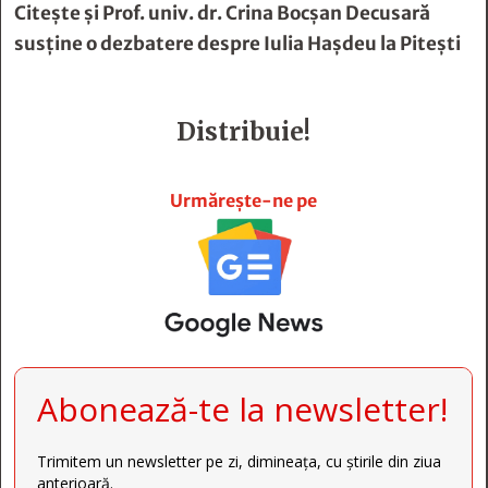
Citește și
Prof. univ. dr. Crina Bocşan Decusară
susţine o dezbatere despre Iulia Haşdeu la Piteşti
Distribuie!







Urmărește-ne pe
Abonează-te la newsletter!
Trimitem un newsletter pe zi, dimineața, cu știrile din ziua
anterioară.