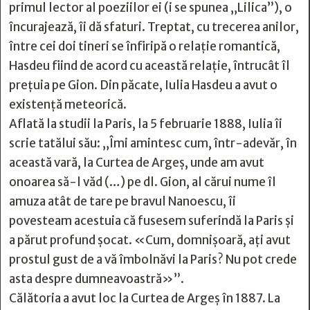
primul lector al poeziilor ei (i se spunea „Lilica”), o
încurajează, îi dă sfaturi. Treptat, cu trecerea anilor,
între cei doi tineri se înfiripă o relație romantică,
Hasdeu fiind de acord cu această relație, întrucât îl
prețuia pe Gion. Din păcate, Iulia Hasdeu a avut o
existență meteorică.
Aflată la studii la Paris, la 5 februarie 1888, Iulia îi
scrie tatălui său: „Îmi amintesc cum, într-adevăr, în
această vară, la Curtea de Argeș, unde am avut
onoarea să-l văd (…) pe dl. Gion, al cărui nume îl
amuza atât de tare pe bravul Nanoescu, îi
povesteam acestuia că fusesem suferindă la Paris și
a părut profund șocat. «Cum, domnișoară, ați avut
prostul gust de a vă îmbolnăvi la Paris? Nu pot crede
asta despre dumneavoastră»”.
Călătoria a avut loc la Curtea de Argeș în 1887. La