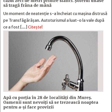
căzut zeci de metri printre stânci. Șoferul uitase
să tragă frâna de mână
Un moment de neatenție s-a încheiat cu mașina distrusă
pe Transfăgărășan. Autoturismul a luat-o la vale după
ce a fost […]
Citește!
Apă cu porția în 28 de localități din Mureș.
Oamenii sunt nevoiți să se trezească noaptea
pentru a-și face provizii