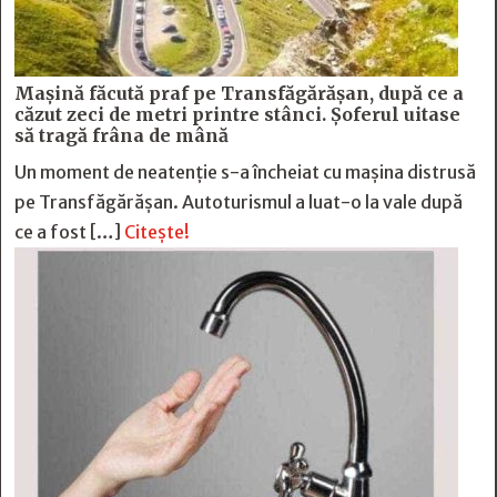
Mașină făcută praf pe Transfăgărășan, după ce a
căzut zeci de metri printre stânci. Șoferul uitase
să tragă frâna de mână
Un moment de neatenție s-a încheiat cu mașina distrusă
pe Transfăgărășan. Autoturismul a luat-o la vale după
ce a fost […]
Citește!