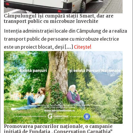
Câmpulungul îşi cumpără staţii Smart, dar are
transport public cu microbuze învechite
Intenția administrației locale din Câmpulung de a realiza
transport public de persoane cu microbuze electrice
este un proiect blocat, deși […]
Citește!
Promovarea parcurilor naționale, o campanie
inițiată de Fundația „Conservation Carpathia”