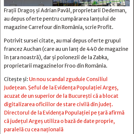
Frații Dragoș și Adrian Pavăl, proprietarii Dedeman,
au depus oferte pentru cumpărarea lanțului de
magazine Carrefour din România, scrie Profit.
Potrivit sursei citate, au mai depus oferte grupul
francez Auchan (care au un lanț de 440 de magazine
în țara noastră), dar și polonezii de la Zabka,
proprietarii magazinelor Froo din România.
Citește și:
Un nou scandal zguduie Consiliul
Judeţean. Şeful de la Evidenţa Populaţiei Argeş,
acuzat de un superior de la Bucureşti că a blocat
digitalizarea oficiilor de stare civilă din judeţ.
Directorul de la Evidenţa Populaţiei pe ţară afirmă
că judeţul Argeş utiliza o bază de date proprie,
paralelă cu cea naţională