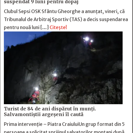
suspendat 9 luni pentru dopaj
Clubul Sepsi OSK Sfântu Gheorghe a anunțat, vineri, că
Tribunalul de Arbitraj Sportiv (TAS) a decis suspendarea
pentru nouă luni […]
Citește!
Turist de 84 de ani dispărut în munți.
Salvamontiștii argeșeni îl caută
Prima intervenție – Piatra CraiuluiUn grup format din 5
persoane a solicitat sprijinul salvatorilor montani după