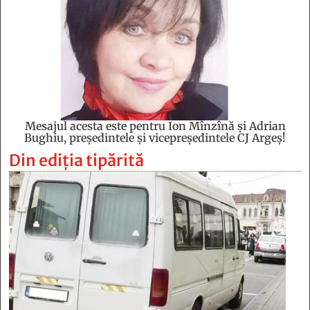
Mesajul acesta este pentru Ion Mînzînă şi Adrian
Bughiu, preşedintele şi vicepreşedintele CJ Argeş!
Din ediția tipărită