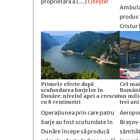
proprietara a […]
Citește!
Ambulan
produs
Cristur
Primele efecte după
Cel mai
scufundarea barjelor în
România
Dunăre: nivelul apei a crescut
un mili
cu 8 centimetri
trei an
Operațiunea prin care patru
Aeropor
barje au fost scufundate în
Brașov
Dunăre începe să producă
sâmbăt