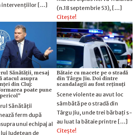
 intervențiilor […]
(n.18 septembrie 53), […]
!
Citește!
rul Sănătății, mesaj
Bătaie cu macete pe o stradă
ă atacul asupra
din Târgu Jiu. Doi dintre
ței din Cluj:
scandalagii au fost reținuți
formarea poate pune
Scene violente au avut loc
 pericol”
sâmbătă pe o stradă din
rul Sănătății
Târgu Jiu, unde trei bărbați s-
nează ferm după
au luat la bătaie printre […]
asupra unui echipaj al
Citește!
ului Județean de