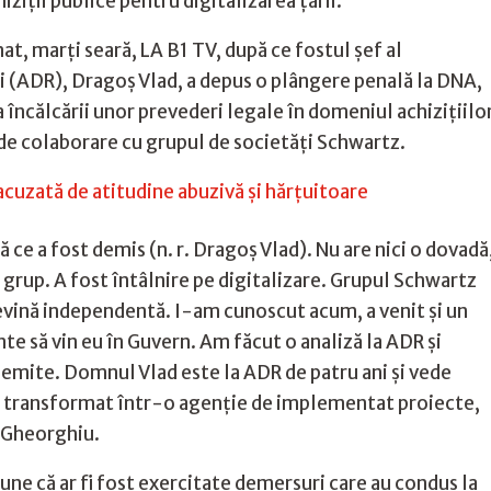
ziții publice pentru digitalizarea țării.
, marți seară, LA B1 TV, după ce fostul şef al
i (ADR), Dragoş Vlad, a depus o plângere penală la DNA,
 încălcării unor prevederi legale în domeniul achiziţiilo
i de colaborare cu grupul de societăţi Schwartz.
 acuzată de atitudine abuzivă şi hărţuitoare
ce a fost demis (n. r. Dragoș Vlad). Nu are nici o dovadă
 grup. A fost întâlnire pe digitalizare. Grupul Schwartz
devină independentă. I-am cunoscut acum, a venit și un
nte să vin eu în Guvern. Am făcut o analiză la ADR și
emite. Domnul Vlad este la ADR de patru ani și vede
 transformat într-o agenție de implementat proiecte,
a Gheorghiu.
une că ar fi fost exercitate demersuri care au condus la