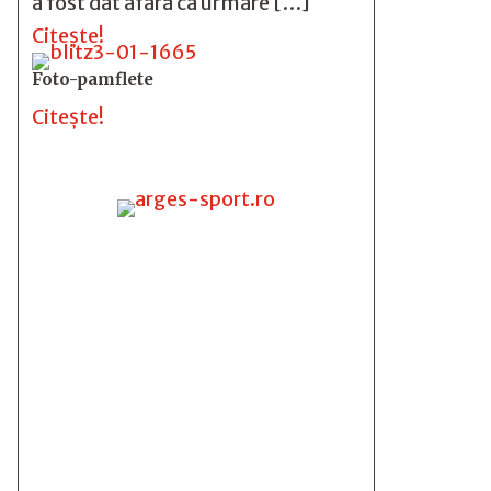
a fost dat afară ca urmare […]
Citește!
Foto-pamflete
Citește!