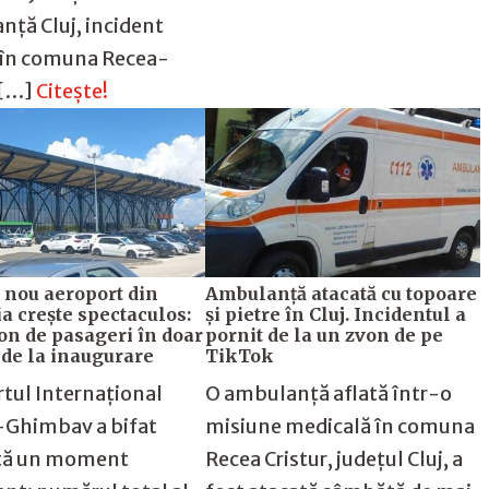
ță Cluj, incident
 în comuna Recea-
 […]
Citește!
 nou aeroport din
Ambulanță atacată cu topoare
 crește spectaculos:
și pietre în Cluj. Incidentul a
on de pasageri în doar
pornit de la un zvon de pe
i de la inaugurare
TikTok
tul Internațional
O ambulanță aflată într-o
-Ghimbav a bifat
misiune medicală în comuna
ă un moment
Recea Cristur, județul Cluj, a