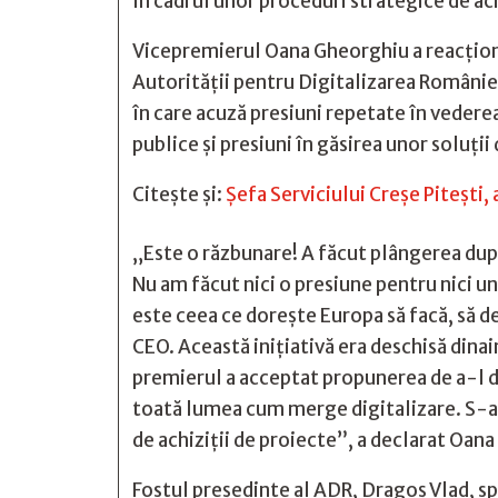
în cadrul unor proceduri strategice de achi
Vicepremierul Oana Gheorghiu a reacționat
Autorităţii pentru Digitalizarea Românie
în care acuză presiuni repetate în vederea
publice şi presiuni în găsirea unor soluţi
Citește și:
Şefa Serviciului Creşe Piteşti,
„Este o răzbunare! A făcut plângerea după 
Nu am făcut nici o presiune pentru nici un
este ceea ce dorește Europa să facă, să 
CEO. Această inițiativă era deschisă dinai
premierul a acceptat propunerea de a-l d
toată lumea cum merge digitalizare. S-a
de achiziții de proiecte”, a declarat Oan
Fostul președinte al ADR, Dragoș Vlad, sp