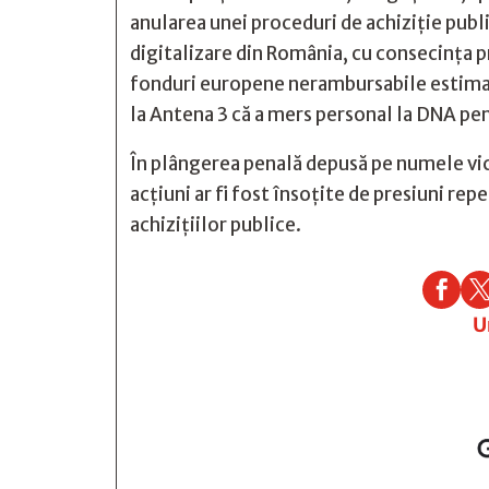
anularea unei proceduri de achiziție publ
digitalizare din România, cu consecința pre
fonduri europene nerambursabile estimat
la Antena 3 că a mers personal la DNA pe
În plângerea penală depusă pe numele vi
acțiuni ar fi fost însoțite de presiuni re
achizițiilor publice.

U