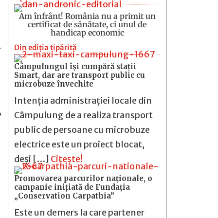
Am înfrânt! România nu a primit un
certificat de sănătate, ci unul de
handicap economic
Din ediția tipărită
r
Câmpulungul îşi cumpără staţii
Smart, dar are transport public cu
microbuze învechite
Intenția administrației locale din
,
Câmpulung de a realiza transport
public de persoane cu microbuze
electrice este un proiect blocat,
deși […]
Citește!
Promovarea parcurilor naționale, o
campanie inițiată de Fundația
„Conservation Carpathia”
Este un demers la care partener