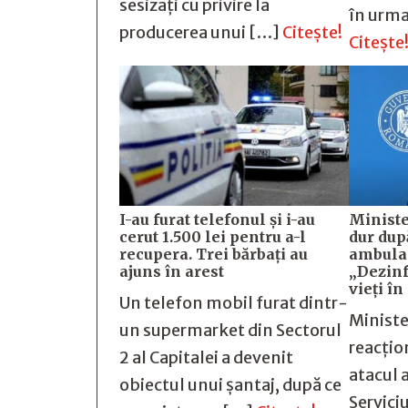
sesizați cu privire la
în urma
producerea unui […]
Citește!
Citește
I-au furat telefonul și i-au
Ministe
cerut 1.500 lei pentru a-l
dur dup
recupera. Trei bărbați au
ambulan
ajuns în arest
„Dezin
vieți în
Un telefon mobil furat dintr-
Ministe
un supermarket din Sectorul
reacțio
2 al Capitalei a devenit
atacul 
obiectul unui șantaj, după ce
Servici