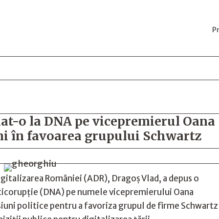
P
mat-o la DNA pe vicepremierul Oana
i în favoarea grupului Schwartz
igitalizarea României (ADR), Dragoș Vlad, a depus o
nticorupție (DNA) pe numele vicepremierului Oana
iuni politice pentru a favoriza grupul de firme Schwartz