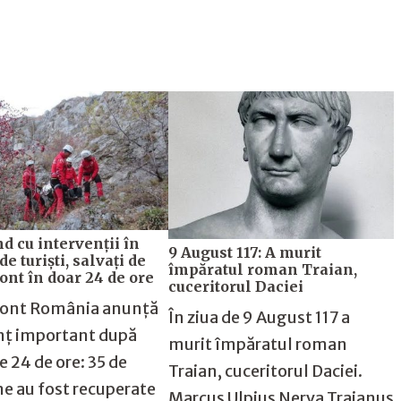
 cu intervenții în
9 August 117: A murit
 de turiști, salvați de
împăratul roman Traian,
nt în doar 24 de ore
cuceritorul Daciei
ont România anunță
În ziua de 9 August 117 a
nț important după
murit împăratul roman
e 24 de ore: 35 de
Traian, cuceritorul Daciei.
e au fost recuperate
Marcus Ulpius Nerva Traianus