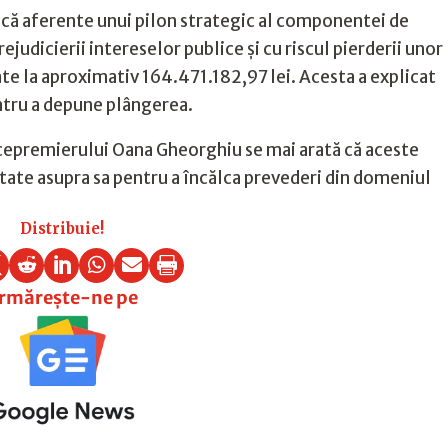
ică aferente unui pilon strategic al componentei de
judicierii intereselor publice și cu riscul pierderii unor
e la aproximativ 164.471.182,97 lei. Acesta a explicat
ntru a depune plângerea.
cepremierului Oana Gheorghiu se mai arată că aceste
petate asupra sa pentru a încălca prevederi din domeniul
Distribuie!






rmărește-ne pe