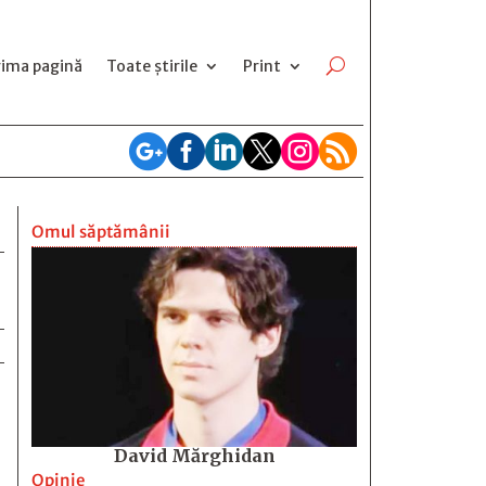
rima pagină
Toate știrile
Print






Omul săptămânii
David Mărghidan
Opinie