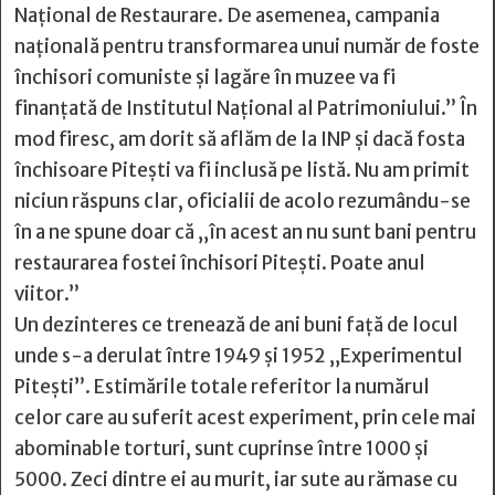
Naţional de Restaurare. De asemenea, campania
naţională pentru transformarea unui număr de foste
închisori comuniste şi lagăre în muzee va fi
finanţată de Institutul Naţional al Patrimoniului.” În
mod firesc, am dorit să aflăm de la INP și dacă fosta
închisoare Pitești va fi inclusă pe listă. Nu am primit
niciun răspuns clar, oficialii de acolo rezumându-se
în a ne spune doar că „în acest an nu sunt bani pentru
restaurarea fostei închisori Pitești. Poate anul
viitor.”
Un dezinteres ce trenează de ani buni față de locul
unde s-a derulat între 1949 și 1952 „Experimentul
Pitești”. Estimările totale referitor la numărul
celor care au suferit acest experiment, prin cele mai
abominable torturi, sunt cuprinse între 1000 și
5000. Zeci dintre ei au murit, iar sute au rămase cu