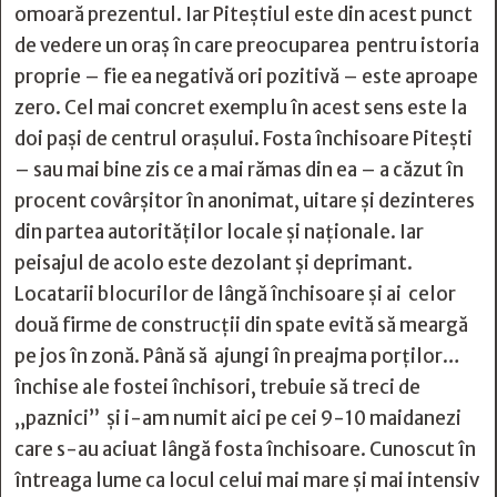
omoară prezentul. Iar Piteștiul este din acest punct
de vedere un oraș în care preocuparea pentru istoria
proprie – fie ea negativă ori pozitivă – este aproape
zero. Cel mai concret exemplu în acest sens este la
doi pași de centrul orașului. Fosta închisoare Pitești
– sau mai bine zis ce a mai rămas din ea – a căzut în
procent covârșitor în anonimat, uitare și dezinteres
din partea autorităților locale și naționale. Iar
peisajul de acolo este dezolant și deprimant.
Locatarii blocurilor de lângă închisoare și ai celor
două firme de construcții din spate evită să meargă
pe jos în zonă. Până să ajungi în preajma porților…
închise ale fostei închisori, trebuie să treci de
„paznici” și i-am numit aici pe cei 9-10 maidanezi
care s-au aciuat lângă fosta închisoare. Cunoscut în
întreaga lume ca locul celui mai mare și mai intensiv