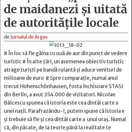
de maidanezi şi uitată
de autorităţile locale
de
Jurnalul de Arges
# În loc să fie găina cu ouă de aur din punct de vedere
turistic # În alte țări, un asemenea obiectiv turistic
atrage turiști pe bandă rulantă și aduce venituri de
milioane de euro # Spre comparație, numai anul
trecut Hohenschönhausen, fosta închisoare STASI
din Berlin, a avut 354.000 de vizitatori. Nicolae
Bălcescu spunea că istoria este cea dintâi carte a
unei naţii. Parafrazându-l, putem spune că istoria e
și trebuie să fie și cea dintâi carte a unui oraș. Numai
că, din păcate, de la teorie până la realitate te