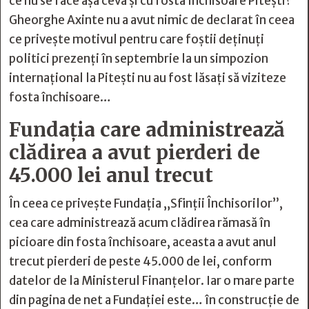
ce nu se face așa ceva și cu fosta închisoare Pitești?”
Gheorghe Axinte nu a avut nimic de declarat în ceea
ce privește motivul pentru care foștii deținuți
politici prezenți în septembrie la un simpozion
internațional la Pitești nu au fost lăsați să viziteze
fosta închisoare…
Fundația care administrează
clădirea a avut pierderi de
45.000 lei anul trecut
În ceea ce privește Fundația „Sfinții Închisorilor”,
cea care administrează acum clădirea rămasă în
picioare din fosta închisoare, aceasta a avut anul
trecut pierderi de peste 45.000 de lei, conform
datelor de la Ministerul Finanțelor. Iar o mare parte
din pagina de net a Fundației este… în construcție de