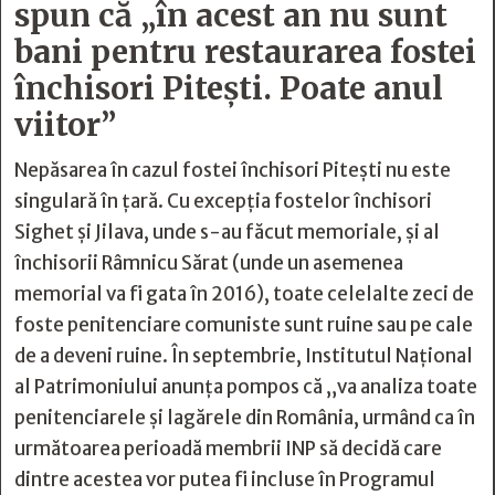
spun că „în acest an nu sunt
bani pentru restaurarea fostei
închisori Pitești. Poate anul
viitor”
Nepăsarea în cazul fostei închisori Pitești nu este
singulară în țară. Cu excepția fostelor închisori
Sighet și Jilava, unde s-au făcut memoriale, și al
închisorii Râmnicu Sărat (unde un asemenea
memorial va fi gata în 2016), toate celelalte zeci de
foste penitenciare comuniste sunt ruine sau pe cale
de a deveni ruine. În septembrie, Institutul Național
al Patrimoniului anunța pompos că „va analiza toate
penitenciarele şi lagărele din România, urmând ca în
următoarea perioadă membrii INP să decidă care
dintre acestea vor putea fi incluse în Programul