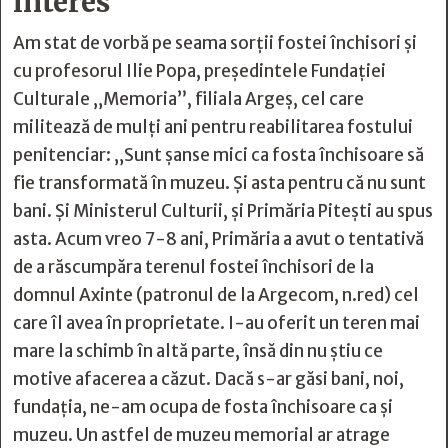
interes”
Am stat de vorbă pe seama sorții fostei închisori și
cu profesorul Ilie Popa, președintele Fundației
Culturale „Memoria”, filiala Argeș, cel care
militează de mulți ani pentru reabilitarea fostului
penitenciar: „Sunt șanse mici ca fosta închisoare să
fie transformată în muzeu. Și asta pentru că nu sunt
bani. Și Ministerul Culturii, și Primăria Pitești au spus
asta. Acum vreo 7-8 ani, Primăria a avut o tentativă
de a răscumpăra terenul fostei închisori de la
domnul Axinte (patronul de la Argecom, n.red) cel
care îl avea în proprietate. I-au oferit un teren mai
mare la schimb în altă parte, însă din nu știu ce
motive afacerea a căzut. Dacă s-ar găsi bani, noi,
fundația, ne-am ocupa de fosta închisoare ca și
muzeu. Un astfel de muzeu memorial ar atrage