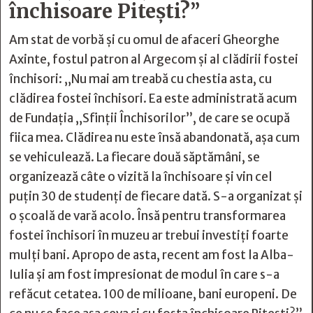
închisoare Pitești?”
Am stat de vorbă și cu omul de afaceri Gheorghe
Axinte, fostul patron al Argecom și al clădirii fostei
închisori: „Nu mai am treabă cu chestia asta, cu
clădirea fostei închisori. Ea este administrată acum
de Fundația „Sfinții Închisorilor”, de care se ocupă
fiica mea. Clădirea nu este însă abandonată, așa cum
se vehiculează. La fiecare două săptămâni, se
organizează câte o vizită la închisoare și vin cel
puțin 30 de studenți de fiecare dată. S-a organizat și
o școală de vară acolo. Însă pentru transformarea
fostei închisori în muzeu ar trebui investiți foarte
mulți bani. Apropo de asta, recent am fost la Alba-
Iulia și am fost impresionat de modul în care s-a
refăcut cetatea. 100 de milioane, bani europeni. De