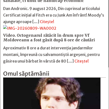
sănătate, ci unul de handicap economic
Dan Andronic. 9 august 2026, Din cuprinsul articolului
Certificat inițial al Fitch era cu Junk Am înfrânt! Moody’s
ajunge aproape […]
Citește!
Video. Octogenarul rătăcit în drum spre Vf
Moldoveanu a fost găsit după 8 ore de căutări
Aproximativ 8 ore a durat intervenția jandarmilor
montani, împreună cu salvamontiștii argeșeni, pentru
găsirea unui bărbat în vârstă de 80 […]
Citește!
Omul săptămânii