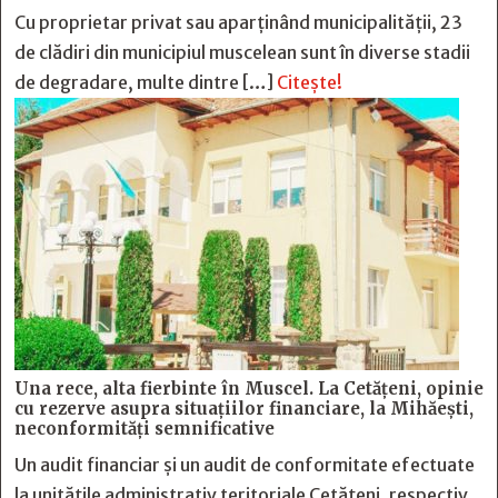
Cu proprietar privat sau aparținând municipalității, 23
de clădiri din municipiul muscelean sunt în diverse stadii
de degradare, multe dintre […]
Citește!
Una rece, alta fierbinte în Muscel. La Cetăţeni, opinie
cu rezerve asupra situaţiilor financiare, la Mihăeşti,
neconformităţi semnificative
Un audit financiar și un audit de conformitate efectuate
la unitățile administrativ teritoriale Cetățeni, respectiv