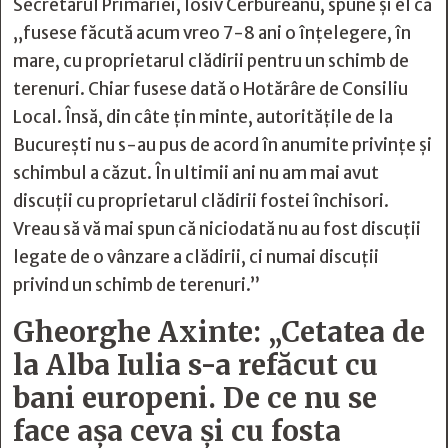
Secretarul Primăriei, Iosiv Cerbureanu, spune și el că
„fusese făcută acum vreo 7-8 ani o înțelegere, în
mare, cu proprietarul clădirii pentru un schimb de
terenuri. Chiar fusese dată o Hotărâre de Consiliu
Local. Însă, din câte țin minte, autoritățile de la
București nu s-au pus de acord în anumite privințe și
schimbul a căzut. În ultimii ani nu am mai avut
discuții cu proprietarul clădirii fostei închisori.
Vreau să vă mai spun că niciodată nu au fost discuții
legate de o vânzare a clădirii, ci numai discuții
privind un schimb de terenuri.”
Gheorghe Axinte: „Cetatea de
la Alba Iulia s-a refăcut cu
bani europeni. De ce nu se
face așa ceva și cu fosta