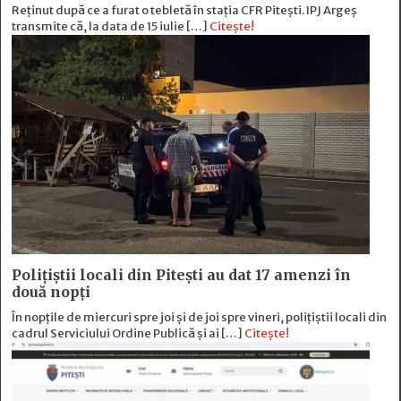
Reținut după ce a furat o tebletă în stația CFR Pitești. IPJ Argeș
transmite că, la data de 15 iulie […]
Citește!
Polițiștii locali din Pitești au dat 17 amenzi în
două nopți
În nopțile de miercuri spre joi și de joi spre vineri, polițiștii locali din
cadrul Serviciului Ordine Publică și ai […]
Citește!