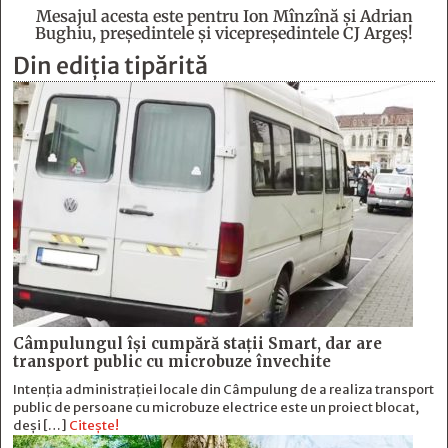
Mesajul acesta este pentru Ion Mînzînă şi Adrian
Bughiu, preşedintele şi vicepreşedintele CJ Argeş!
Din ediția tipărită
Câmpulungul îşi cumpără staţii Smart, dar are
transport public cu microbuze învechite
Intenția administrației locale din Câmpulung de a realiza transport
public de persoane cu microbuze electrice este un proiect blocat,
deși […]
Citește!