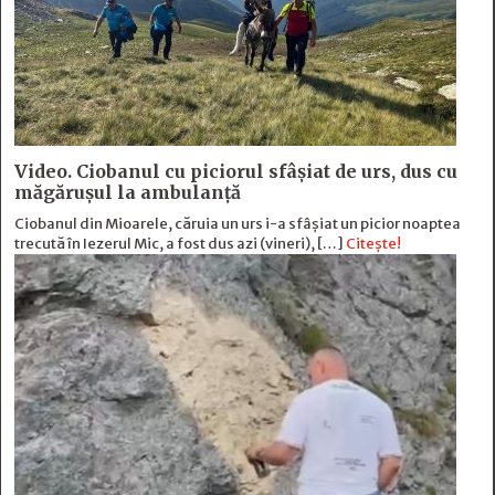
Video. Ciobanul cu piciorul sfâșiat de urs, dus cu
măgărușul la ambulanță
Ciobanul din Mioarele, căruia un urs i-a sfâșiat un picior noaptea
trecută în Iezerul Mic, a fost dus azi (vineri), […]
Citește!