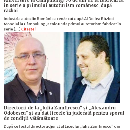
Aniversare la Câmpulung! 70 de ani de la fabricarea
în serie a primului autoturism românesc, după
război
Industria auto din România a renăscut după Al Doilea Război
Mondial la Câmpulung, acolo unde primul autoturism fabricat în
serie […]
Citește!
Directorii de la „Iulia Zamfirescu” și „Alexandru
Odobescu” și-au dat liceele în judecată pentru sporul
de condiții vătămătoare
După ce fostul director adjunct al Liceului „Iulia Zamfirescu” din