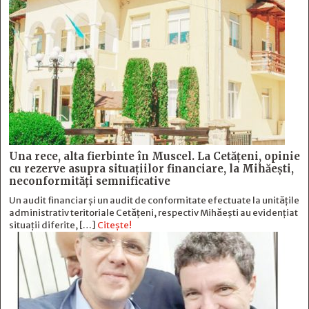
Una rece, alta fierbinte în Muscel. La Cetăţeni, opinie
cu rezerve asupra situaţiilor financiare, la Mihăeşti,
neconformităţi semnificative
Un audit financiar și un audit de conformitate efectuate la unitățile
administrativ teritoriale Cetățeni, respectiv Mihăești au evidențiat
situații diferite, […]
Citește!