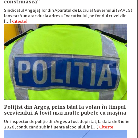
construiască”
Sindicatul Angajaților din Aparatul de Lucru al Guvernului (SAALG)
lansează un atac dur la adresa Executivului, pe fondul crizei din
[…]
Citește!
Polițist din Argeș, prins băut la volan în timpul
serviciului. A lovit mai multe pubele cu mașina
Un inspector de poliție din Argeș a fost depistat, la data de 3 iulie
2026, conducând sub influența alcoolului, în […]
Citește!