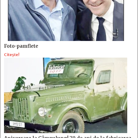
Foto-pamflete
Citește!