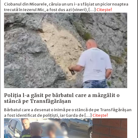
Ciobanul din Mioarele, căruia un urs i-a sfâșiat un picior noaptea
trecută în Iezerul Mic, a fost dus azi (vineri), […]
Citește!
Poliția l-a găsit pe bărbatul care a mâzgălit o
stâncă pe Transfăgărășan
Bărbatul care a desenat o inimă pe o stâncă de pe Transfăgărășan
a fost identificat de polițiști, iar Garda de […]
Citește!