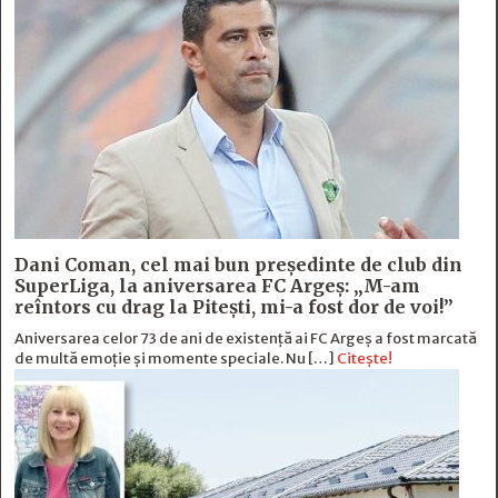
Dani Coman, cel mai bun preşedinte de club din
SuperLiga, la aniversarea FC Argeş: „M-am
reîntors cu drag la Piteşti, mi-a fost dor de voi!”
Aniversarea celor 73 de ani de existență ai FC Argeș a fost marcată
de multă emoție şi momente speciale. Nu […]
Citește!