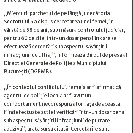
sinucis. A lăsat un bilet de adio
„Miercuri, parchetul de pe lângă Judecătoria
Sectorului 5 a dispus cercetarea unei femei, în
vârstă de 58 de ani, sub măsura controlului judiciar,
pentru 60 de zile, într-un dosar penal în care se
efectuează cercetări sub aspectul săvârşirii
infracţiunii de ultraj”, informează Biroul de presă al
Direcţiei Generale de Poliţie a Municipiului
Bucureşti (DGPMB).
„În contextul conflictului, femeia ar fi afirmat că
agentul de poliţie locală ar fi avut un
comportament necorespunzător faţă de aceasta,
fiind efectuate astfel verificări într-un dosar penal
sub aspectul săvârşirii infracţiunii de purtare
abuzivă”, arată sursa citată. Cercetările sunt