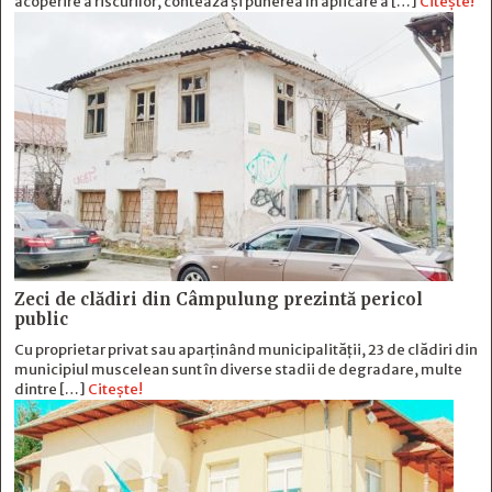
acoperire a riscurilor, contează și punerea în aplicare a […]
Citește!
Zeci de clădiri din Câmpulung prezintă pericol
public
Cu proprietar privat sau aparținând municipalității, 23 de clădiri din
municipiul muscelean sunt în diverse stadii de degradare, multe
dintre […]
Citește!