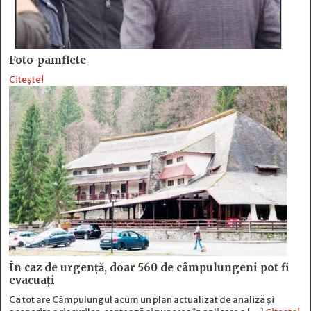
Foto-pamflete
Citește!
În caz de urgență, doar 560 de câmpulungeni pot fi
evacuați
Că tot are Câmpulungul acum un plan actualizat de analiză și