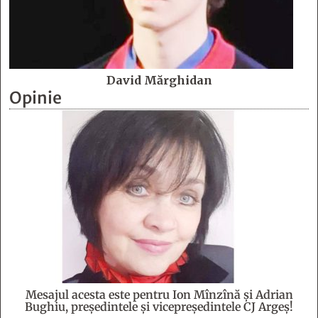
David Mărghidan
Opinie
Mesajul acesta este pentru Ion Mînzînă şi Adrian
Bughiu, preşedintele şi vicepreşedintele CJ Argeş!