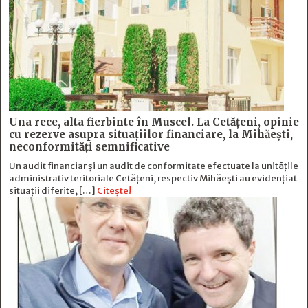
Una rece, alta fierbinte în Muscel. La Cetăţeni, opinie
cu rezerve asupra situaţiilor financiare, la Mihăeşti,
neconformităţi semnificative
Un audit financiar și un audit de conformitate efectuate la unitățile
administrativ teritoriale Cetățeni, respectiv Mihăești au evidențiat
situații diferite, […]
Citește!