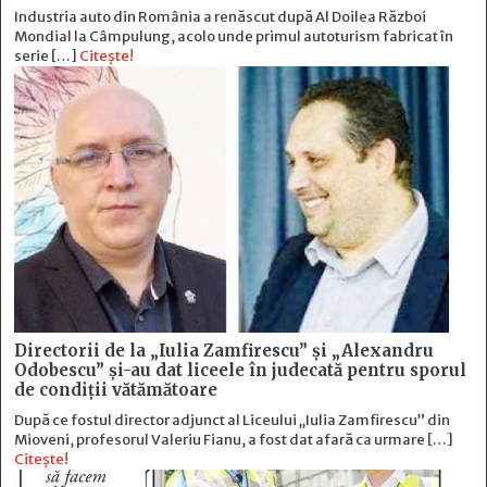
Industria auto din România a renăscut după Al Doilea Război
Mondial la Câmpulung, acolo unde primul autoturism fabricat în
serie […]
Citește!
Directorii de la „Iulia Zamfirescu” și „Alexandru
Odobescu” și-au dat liceele în judecată pentru sporul
de condiții vătămătoare
După ce fostul director adjunct al Liceului „Iulia Zamfirescu” din
Mioveni, profesorul Valeriu Fianu, a fost dat afară ca urmare […]
Citește!