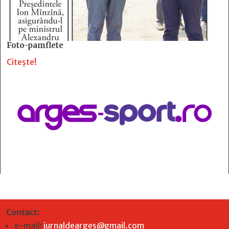
Foto-pamflete
Citește!
Contact
:
e-mail:
jurnaldearges@gmail.com