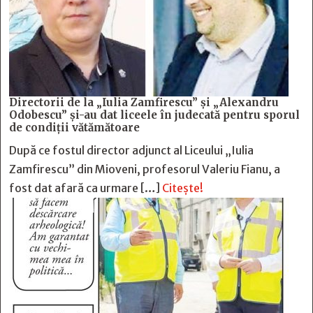
Directorii de la „Iulia Zamfirescu” și „Alexandru
Odobescu” și-au dat liceele în judecată pentru sporul
de condiții vătămătoare
După ce fostul director adjunct al Liceului „Iulia
Zamfirescu” din Mioveni, profesorul Valeriu Fianu, a
fost dat afară ca urmare […]
Citește!