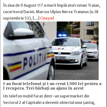
În ziua de 9 August 117 a murit împăratul roman Traian,
cuceritorul Daciei. Marcus Ulpius Nerva Traianus (n.18
septembrie 53), […]
Citește!
I-au furat telefonul și i-au cerut 1.500 lei pentru a-
l recupera. Trei bărbați au ajuns în arest
Un telefon mobil furat dintr-un supermarket din
Sectorul 2 al Capitalei a devenit obiectul unui șantaj,