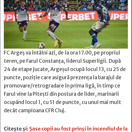
FC Argeș va întâlni azi, de la ora 17.00, pe propriul
teren, pe Farul Constanța, liderul Superligii. După
24 de etape jucate, Argeșul ocupă locul 13, cu 25 de
puncte, poziție care asigură prezența la barajul de
promovare/retrogradare în prima ligă, în timp ce
Farul vine la Pitești din postura de lider, marinarii
ocupând locul 1, cu 51 de puncte, cu unul mai mult
decât campioana CFR Cluj.
Citește și:
Șase copii au fost prinși în incendiul de la