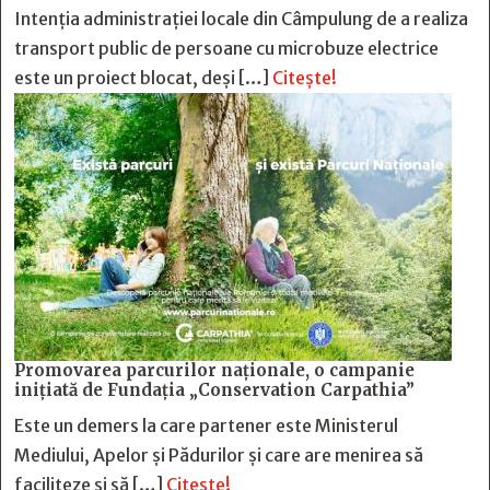
Intenția administrației locale din Câmpulung de a realiza
transport public de persoane cu microbuze electrice
este un proiect blocat, deși […]
Citește!
Promovarea parcurilor naționale, o campanie
inițiată de Fundația „Conservation Carpathia”
Este un demers la care partener este Ministerul
Mediului, Apelor și Pădurilor și care are menirea să
faciliteze și să […]
Citește!