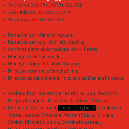
Tel: 0248.221.774; 0770.582.356
Contabilitate: 0248.223.271
Whatsapp: 0770.582.356
Redactor șef: Alina Crângeanu;
Redactor șef adj.: Gabriel Lixandru;
Secretar general de redacție: Mari Tudor;
Manager: Cristian Vasile;
Manager adjunct: Gabriel Grigore;
Director economic: Claudia Sima;
Director departament juridic: avocat Daniela Popescu;
Senior editor: avocat Maria Cristina Leţu, doctor în
Drept; dr. inginer Ilarie Isac; dr. Viorel Pătrașcu
Redacţia: Marius Ionel,
Cornel Drăghici †
, Cătălin Ion
Butoiu, Izabela Moiceanu, Marian Staicu, Cristina
Simion, Bianca Solomon, Cristina Rousseau;