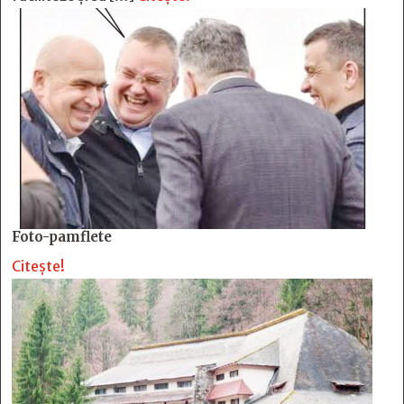
Foto-pamflete
Citește!