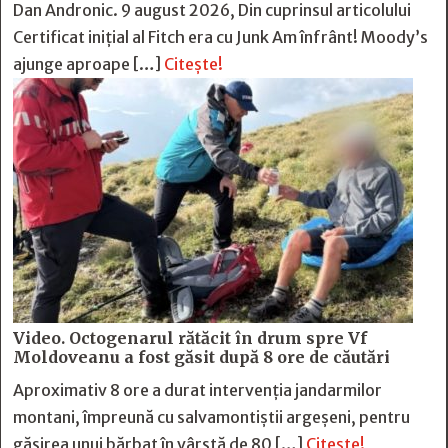
Dan Andronic. 9 august 2026, Din cuprinsul articolului
Certificat inițial al Fitch era cu Junk Am înfrânt! Moody’s
ajunge aproape […]
Citește!
Video. Octogenarul rătăcit în drum spre Vf
Moldoveanu a fost găsit după 8 ore de căutări
Aproximativ 8 ore a durat intervenția jandarmilor
montani, împreună cu salvamontiștii argeșeni, pentru
găsirea unui bărbat în vârstă de 80 […]
Citește!