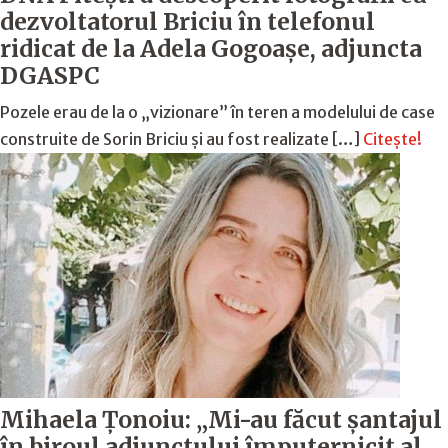
dezvoltatorul Briciu în telefonul
ridicat de la Adela Gogoaşe, adjuncta
DGASPC
Pozele erau de la o „vizionare” în teren a modelului de case
construite de Sorin Briciu şi au fost realizate […]
Citește!
Mihaela Ţonoiu: „Mi-au făcut şantajul
în biroul adjunctului împuternicit al