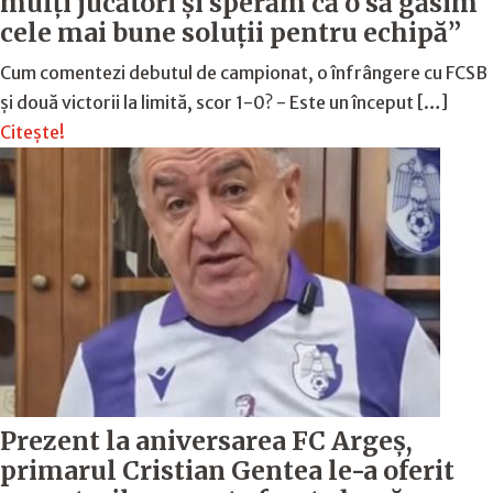
mulţi jucători şi sperăm că o să găsim
cele mai bune soluţii pentru echipă”
Cum comentezi debutul de campionat, o înfrângere cu FCSB
și două victorii la limită, scor 1-0? - Este un început […]
Citește!
Prezent la aniversarea FC Argeș,
primarul Cristian Gentea le-a oferit