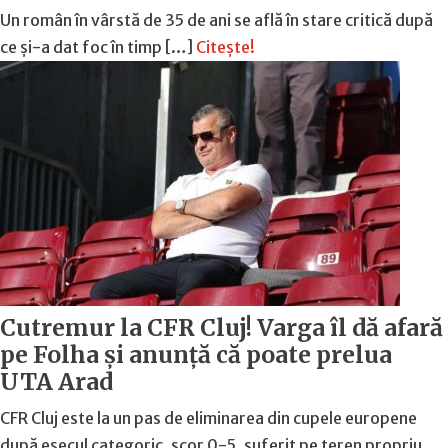
Un român în vârstă de 35 de ani se află în stare critică după
ce și-a dat foc în timp […]
Citește!
Cutremur la CFR Cluj! Varga îl dă afară
pe Folha și anunță că poate prelua
UTA Arad
CFR Cluj este la un pas de eliminarea din cupele europene
după eșecul categoric, scor 0-5, suferit pe teren propriu