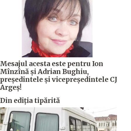
Mesajul acesta este pentru Ion
Mînzînă şi Adrian Bughiu,
preşedintele şi vicepreşedintele CJ
Argeş!
Din ediția tipărită