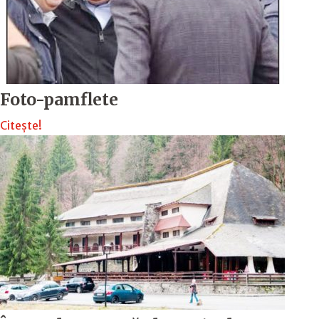
Foto-pamflete
Citește!