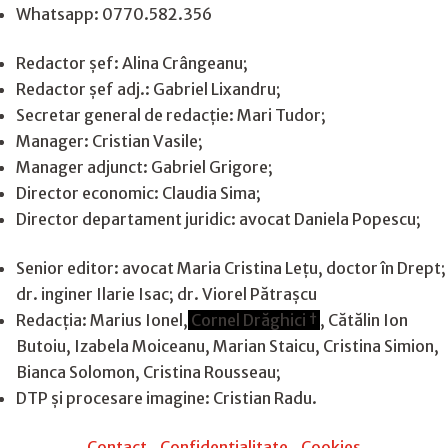
Whatsapp: 0770.582.356
Redactor șef: Alina Crângeanu;
Redactor șef adj.: Gabriel Lixandru;
Secretar general de redacție: Mari Tudor;
Manager: Cristian Vasile;
Manager adjunct: Gabriel Grigore;
Director economic: Claudia Sima;
Director departament juridic: avocat Daniela Popescu;
Senior editor: avocat Maria Cristina Leţu, doctor în Drept;
dr. inginer Ilarie Isac; dr. Viorel Pătrașcu
Redacţia: Marius Ionel,
Cornel Drăghici †
, Cătălin Ion
Butoiu, Izabela Moiceanu, Marian Staicu, Cristina Simion,
Bianca Solomon, Cristina Rousseau;
DTP și procesare imagine: Cristian Radu.
Contact
|
Confidențialitate
|
Cookies