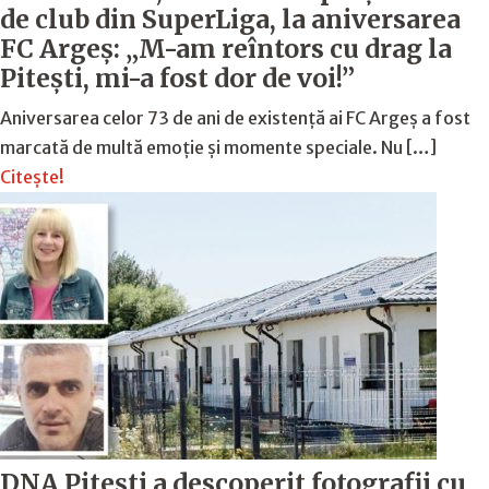
de club din SuperLiga, la aniversarea
FC Argeş: „M-am reîntors cu drag la
Piteşti, mi-a fost dor de voi!”
Aniversarea celor 73 de ani de existență ai FC Argeș a fost
marcată de multă emoție şi momente speciale. Nu […]
Citește!
DNA Piteşti a descoperit fotografii cu