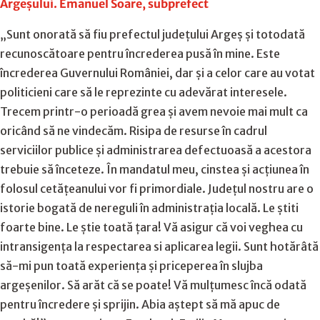
Argeșului. Emanuel Soare, subprefect
„Sunt onorată să fiu prefectul județului Argeș și totodată
recunoscătoare pentru încrederea pusă în mine. Este
încrederea Guvernului României, dar și a celor care au votat
politicieni care să le reprezinte cu adevărat interesele.
Trecem printr-o perioadă grea și avem nevoie mai mult ca
oricând să ne vindecăm. Risipa de resurse în cadrul
serviciilor publice și administrarea defectuoasă a acestora
trebuie să înceteze. În mandatul meu, cinstea și acțiunea în
folosul cetățeanului vor fi primordiale. Județul nostru are o
istorie bogată de nereguli în administrația locală. Le știti
foarte bine. Le știe toată țara! Vă asigur că voi veghea cu
intransigența la respectarea si aplicarea legii. Sunt hotărâtă
să-mi pun toată experiența și priceperea în slujba
argeșenilor. Să arăt că se poate! Vă mulțumesc încă odată
pentru încredere și sprijin. Abia aștept să mă apuc de