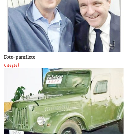
Foto-pamflete
Citește!