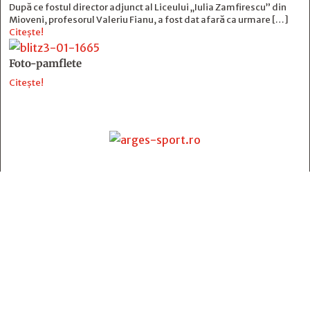
După ce fostul director adjunct al Liceului „Iulia Zamfirescu” din
Mioveni, profesorul Valeriu Fianu, a fost dat afară ca urmare […]
Citește!
Foto-pamflete
Citește!
Contact
:
e-mail:
jurnaldearges@gmail.com
Tel: 0248.221.774; 0770.582.356
Contabilitate: 0248.223.271
Whatsapp: 0770.582.356
Redactor șef: Alina Crângeanu;