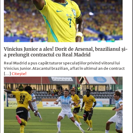
Vinicius Junior a ales! Dorit de Arsenal, brazilianul și-
a prelungit contractul cu Real Madrid
Real Madrid a pus capăt tuturor speculațiilor privind viitorul lui
Vinicius Junior. Atacantul brazilian, aflat în ultimul an de contract
[…]
Citește!