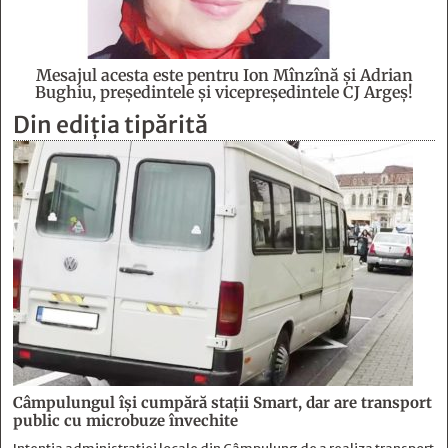
Mesajul acesta este pentru Ion Mînzînă şi Adrian
Bughiu, preşedintele şi vicepreşedintele CJ Argeş!
Din ediția tipărită
Câmpulungul îşi cumpără staţii Smart, dar are transport
public cu microbuze învechite