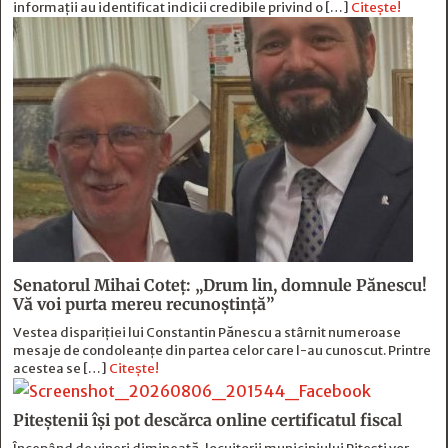
informații au identificat indicii credibile privind o […]
Citește!
Senatorul Mihai Coteț: „Drum lin, domnule Pănescu!
Vă voi purta mereu recunoștință”
Vestea dispariției lui Constantin Pănescu a stârnit numeroase
mesaje de condoleanțe din partea celor care l-au cunoscut. Printre
acestea se […]
Citește!
Piteștenii își pot descărca online certificatul fiscal