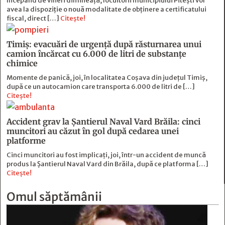
Începând de vineri dimineață, locuitorii municipiului Pitești vor
avea la dispoziție o nouă modalitate de obținere a certificatului
fiscal, direct […]
Citește!
Timiș: evacuări de urgență după răsturnarea unui
camion încărcat cu 6.000 de litri de substanțe
chimice
Momente de panică, joi, în localitatea Coșava din județul Timiș,
după ce un autocamion care transporta 6.000 de litri de […]
Citește!
Accident grav la Șantierul Naval Vard Brăila: cinci
muncitori au căzut în gol după cedarea unei
platforme
Cinci muncitori au fost implicați, joi, într-un accident de muncă
produs la Șantierul Naval Vard din Brăila, după ce platforma […]
Citește!
Omul săptămânii