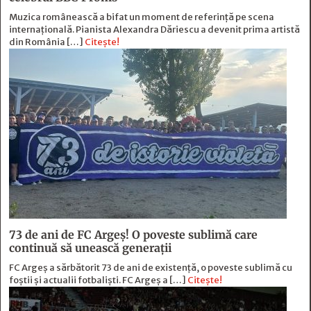
Muzica românească a bifat un moment de referință pe scena
internațională. Pianista Alexandra Dăriescu a devenit prima artistă
din România […]
Citește!
73 de ani de FC Argeş! O poveste sublimă care
continuă să unească generaţii
FC Argeș a sărbătorit 73 de ani de existență, o poveste sublimă cu
foștii și actualii fotbaliști. FC Argeș a […]
Citește!