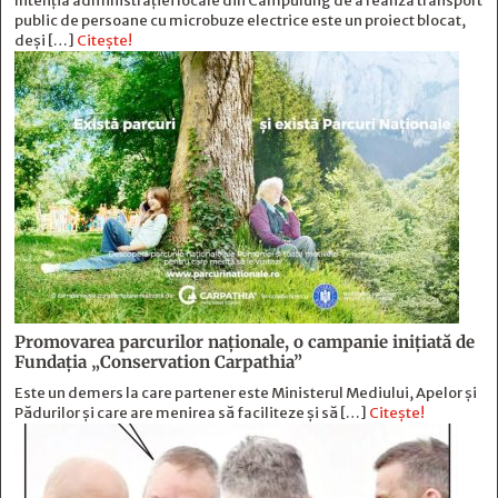
Intenția administrației locale din Câmpulung de a realiza transport
public de persoane cu microbuze electrice este un proiect blocat,
deși […]
Citește!
Promovarea parcurilor naționale, o campanie inițiată de
Fundația „Conservation Carpathia”
Este un demers la care partener este Ministerul Mediului, Apelor și
Pădurilor și care are menirea să faciliteze și să […]
Citește!