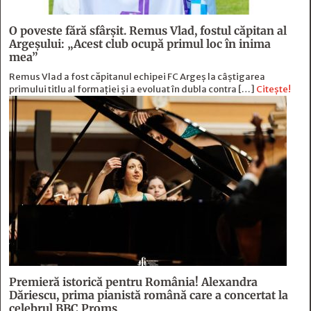
O poveste fără sfârşit. Remus Vlad, fostul căpitan al
Argeşului: „Acest club ocupă primul loc în inima
mea”
Remus Vlad a fost căpitanul echipei FC Argeș la câștigarea
primului titlu al formației și a evoluat în dubla contra […]
Citește!
Premieră istorică pentru România! Alexandra
Dăriescu, prima pianistă română care a concertat la
celebrul BBC Proms