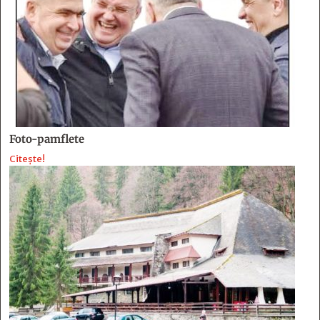
Foto-pamflete
Citește!