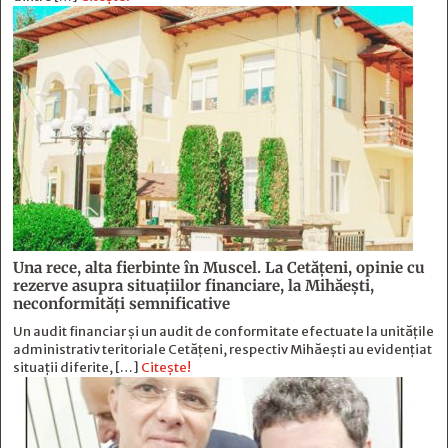
Una rece, alta fierbinte în Muscel. La Cetăţeni, opinie cu
rezerve asupra situaţiilor financiare, la Mihăeşti,
neconformităţi semnificative
Un audit financiar și un audit de conformitate efectuate la unitățile
administrativ teritoriale Cetățeni, respectiv Mihăești au evidențiat
situații diferite, […]
Citește!