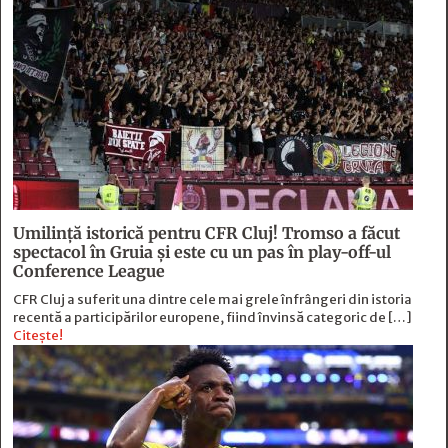
Umilință istorică pentru CFR Cluj! Tromso a făcut
spectacol în Gruia și este cu un pas în play-off-ul
Conference League
CFR Cluj a suferit una dintre cele mai grele înfrângeri din istoria
recentă a participărilor europene, fiind învinsă categoric de […]
Citește!