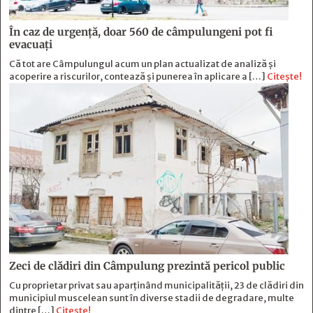
În caz de urgență, doar 560 de câmpulungeni pot fi
evacuați
Că tot are Câmpulungul acum un plan actualizat de analiză și
acoperire a riscurilor, contează și punerea în aplicare a […]
Citește!
Zeci de clădiri din Câmpulung prezintă pericol public
Cu proprietar privat sau aparținând municipalității, 23 de clădiri din
municipiul muscelean sunt în diverse stadii de degradare, multe
dintre […]
Citește!