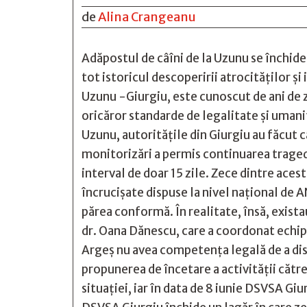
de
Alina Crangeanu
Adăpostul de câîni de la Uzunu se închid
tot istoricul descoperirii atrocităților ș
Uzunu -Giurgiu, este cunoscut de ani de z
oricăror standarde de legalitate și umani
Uzunu, autoritățile din Giurgiu au făcut c
monitorizări a permis continuarea tragedi
interval de doar 15 zile. Zece dintre aces
încrucișate dispuse la nivel național de
părea conformă. În realitate, însă, exista
dr. Oana Dănescu, care a coordonat echipa
Argeș nu avea competența legală de a disp
propunerea de încetare a activității căt
situației, iar în data de 8 iunie DSVSA Gi