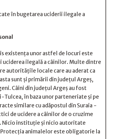
ate în bugetarea uciderii ilegale a
rsonal
s existența unor astfel de locuri este
i uciderea ilegală a câinilor. Multe dintre
tre autoritățile locale care au aderat ca
sta sunt și primării din județul Argeș,
ni. Câini din judeţul Argeş au fost
-Tulcea, în baza unor parteneriate şi pe
racte similare cu adăpostul din Suraia -
tici de ucidere a câinilor de o cruzime
Nicio instituție și nicio autoritate
 Protecția animalelor este obligatorie la