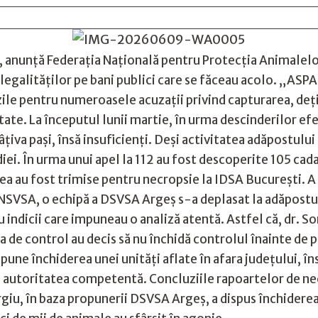
e, anunță Federația Națională pentru Protecția Animalelo
i ilegalităților pe bani publici care se făceau acolo. „AS
ile pentru numeroasele acuzații privind capturarea, dețin
tate. La începutul lunii martie, în urma descinderilor ef
âțiva pași, însă insuficienți. Deși activitatea adăpostulu
ei. În urma unui apel la 112 au fost descoperite 105 cad
tea au fost trimise pentru necropsie la IDSA București. A
 ANSVSA, o echipă a DSVSA Argeș s-a deplasat la adăpostu
u indicii care impuneau o analiză atentă. Astfel că, dr. 
 de control au decis să nu închidă controlul înainte de 
une închiderea unei unități aflate în afara județului, 
re autoritatea competentă. Concluziile rapoartelor de n
urgiu, în baza propunerii DSVSA Argeş, a dispus închidere