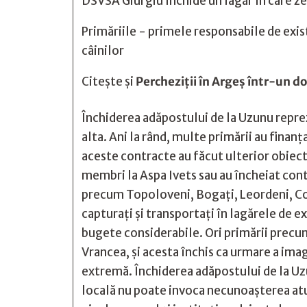
DSVSA Giurgiu închide un lagăr în care zec
Primăriile - primele responsabile de exis
câinilor
Citește și
Percheziții în Argeș într-un dos
Închiderea adăpostului de la Uzunu reprez
alta. Ani la rând, multe primării au finanţ
aceste contracte au făcut ulterior obiectul
membri la Aspa Ivets sau au încheiat contr
precum Topoloveni, Bogați, Leordeni, Cos
capturaţi şi transportaţi în lagărele de 
bugete considerabile. Ori primării precu
Vrancea, şi acesta închis ca urmare a imag
extremă. Închiderea adăpostului de la Uzu
locală nu poate invoca necunoașterea atun