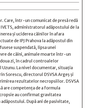
r. Care, într-un comunicat de presă redă
PA IVETS, administratorul adăpostului de la
erea și uciderea câinilor în afara
ectuate de IPJ Prahova la adăpostul din
i fusese suspendată, lipsa unei
avre de câini, animale moarte într-un
 doua zi, în cadrul controalelor
l Uzunu. La nivel documentar, situația
Sorin Sorescu, directorul DSVSA Argeș și
primirea rezultatelor necropsiilor. DSVSA
însă are competenţa de a formula
ecropsie au confirmat gravitatea
a adăpostului. După ani de pasivitate,