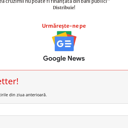
rea cruzimii nu poate fi finanțată din bani publici”
Distribuie!
Urmărește-ne pe
tter!
irile din ziua anterioară.