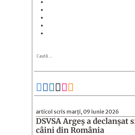






articol scris marți, 09 iunie 2026
DSVSA Argeș a declanșat sf
câini din România