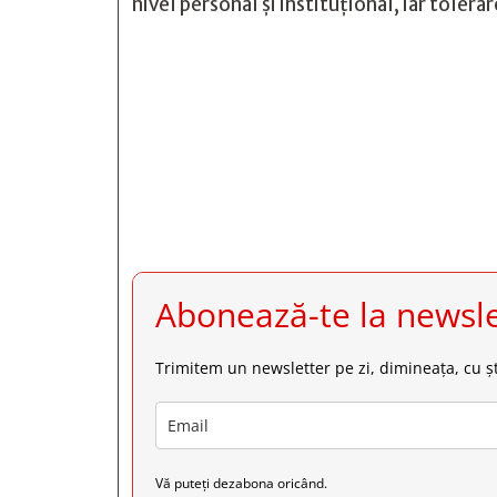
nivel personal şi instituţional, iar tolera







Abonează-te la newsle
Trimitem un newsletter pe zi, dimineața, cu șt
Vă puteți dezabona oricând.