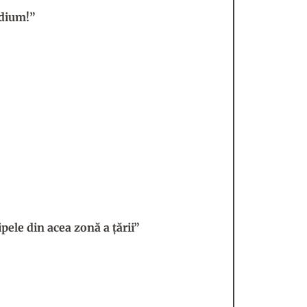
odium!”
ele din acea zonă a ţării”