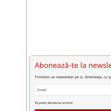







Abonează-te la newsle
Trimitem un newsletter pe zi, dimineața, cu șt
Vă puteți dezabona oricând.