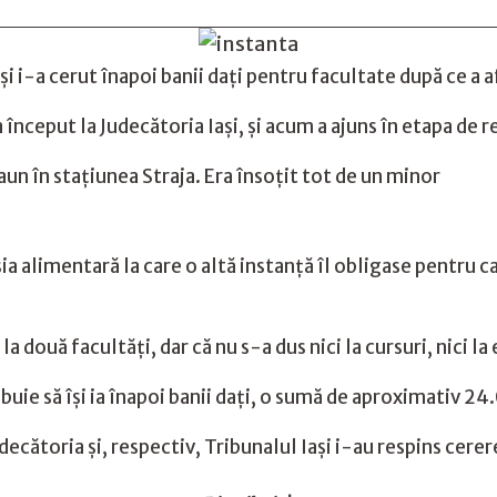
 și i-a cerut înapoi banii dați pentru facultate după ce a a
 a început la Judecătoria Iași, și acum a ajuns în etapa de r
aun în stațiunea Straja. Era însoțit tot de un minor
a alimentară la care o altă instanță îl obligase pentru ca 
 la două facultăți, dar că nu s-a dus nici la cursuri, nici 
buie să își ia înapoi banii dați, o sumă de aproximativ 24
decătoria și, respectiv, Tribunalul Iași i-au respins cerer