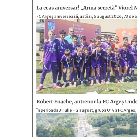
La ceas aniversar! „Arma secretă” Viorel 
FC Argeș aniversează, astăzi, 6 august 2026, 73 de an
Robert Enache, antrenor la FC Argeş Under
În perioada 31 iulie – 2 august, grupa U14 a FC Argeș