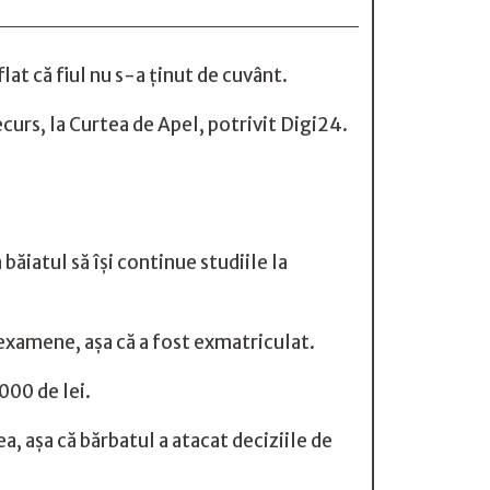
flat că fiul nu s-a ținut de cuvânt.
ecurs, la
Curtea de Apel
, potrivit
Digi24
.
băiatul să își continue studiile la
la examene, așa că a fost exmatriculat.
.000 de lei.
ea, așa că bărbatul a atacat deciziile de