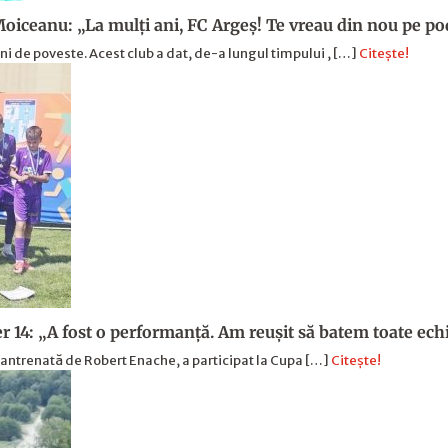
Moiceanu: „La mulți ani, FC Argeș! Te vreau din nou pe p
i de poveste. Acest club a dat, de-a lungul timpului , […]
Citește!
 14: „A fost o performanţă. Am reuşit să batem toate echip
, antrenată de Robert Enache, a participat la Cupa […]
Citește!