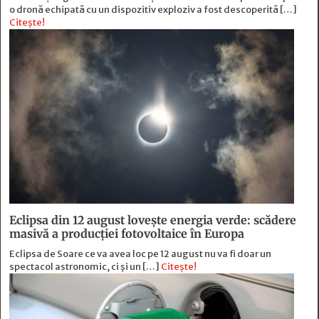
o dronă echipată cu un dispozitiv exploziv a fost descoperită […]
Citește!
Eclipsa din 12 august lovește energia verde: scădere
masivă a producției fotovoltaice în Europa
Eclipsa de Soare ce va avea loc pe 12 august nu va fi doar un
spectacol astronomic, ci și un […]
Citește!