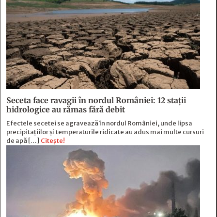
Seceta face ravagii în nordul României: 12 stații
hidrologice au rămas fără debit
Efectele secetei se agravează în nordul României, unde lipsa
precipitațiilor și temperaturile ridicate au adus mai multe cursuri
de apă […]
Citește!