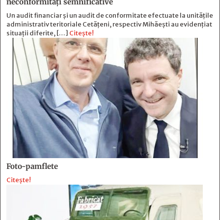
neconformităţi semnificative
Un audit financiar și un audit de conformitate efectuate la unitățile
administrativ teritoriale Cetățeni, respectiv Mihăești au evidențiat
situații diferite, […]
Citește!
Foto-pamflete
Citește!