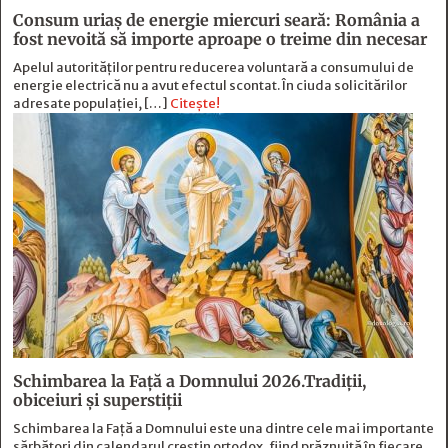
Consum uriaș de energie miercuri seară: România a
fost nevoită să importe aproape o treime din necesar
Apelul autorităților pentru reducerea voluntară a consumului de
energie electrică nu a avut efectul scontat. În ciuda solicitărilor
adresate populației, […]
Citește!
Schimbarea la Față a Domnului 2026.Tradiții,
obiceiuri și superstiții
Schimbarea la Față a Domnului este una dintre cele mai importante
sărbători din calendarul creștin ortodox, fiind prăznuită în fiecare