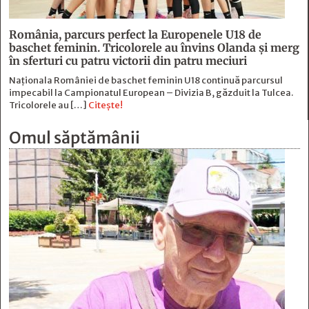
România, parcurs perfect la Europenele U18 de
baschet feminin. Tricolorele au învins Olanda și merg
în sferturi cu patru victorii din patru meciuri
Naționala României de baschet feminin U18 continuă parcursul
impecabil la Campionatul European – Divizia B, găzduit la Tulcea.
Tricolorele au […]
Citește!
Omul săptămânii