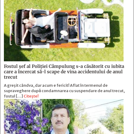
Fostul şef al Poliţiei Câmpulung s-a căsătorit cu iubita
care a încercat să-l scape de vina accidentului de anul
trecut
A greșit cândva, dar acum e fericit! Aflat în termenul de
supraveghere după condamnarea cu suspendare de anul trecut,
fostul […]
Citește!