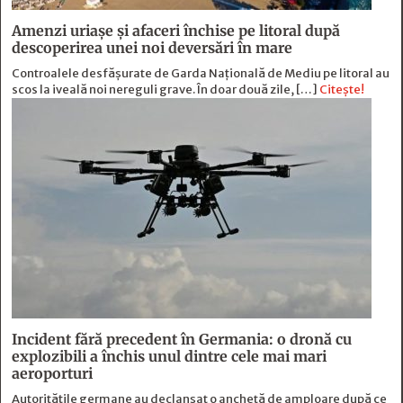
Amenzi uriașe și afaceri închise pe litoral după
descoperirea unei noi deversări în mare
Controalele desfășurate de Garda Națională de Mediu pe litoral au
scos la iveală noi nereguli grave. În doar două zile, […]
Citește!
Incident fără precedent în Germania: o dronă cu
explozibili a închis unul dintre cele mai mari
aeroporturi
Autoritățile germane au declanșat o anchetă de amploare după ce