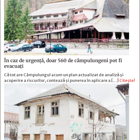
În caz de urgență, doar 560 de câmpulungeni pot fi
evacuați
Că tot are Câmpulungul acum un plan actualizat de analiză și
acoperire a riscurilor, contează și punerea în aplicare a […]
Citește!