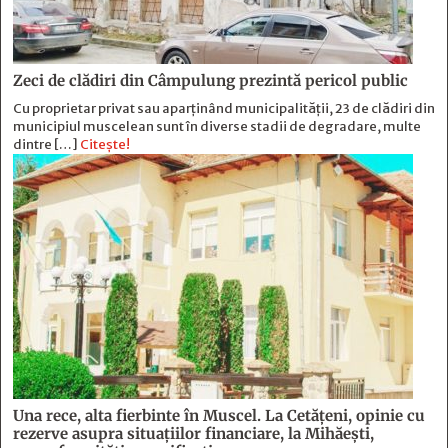
Zeci de clădiri din Câmpulung prezintă pericol public
Cu proprietar privat sau aparținând municipalității, 23 de clădiri din
municipiul muscelean sunt în diverse stadii de degradare, multe
dintre […]
Citește!
Una rece, alta fierbinte în Muscel. La Cetăţeni, opinie cu
rezerve asupra situaţiilor financiare, la Mihăeşti,