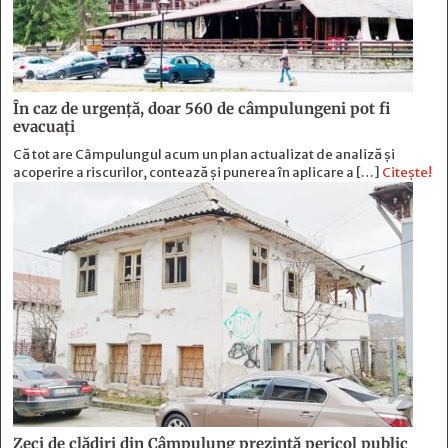
În caz de urgență, doar 560 de câmpulungeni pot fi
evacuați
Că tot are Câmpulungul acum un plan actualizat de analiză și
acoperire a riscurilor, contează și punerea în aplicare a […]
Citește!
Zeci de clădiri din Câmpulung prezintă pericol public