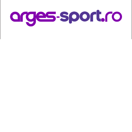
Contact
:
e-mail:
jurnaldearges@gmail.com
Tel: 0248.221.774; 0770.582.356
Contabilitate: 0248.223.271
Whatsapp: 0770.582.356
Redactor șef: Alina Crângeanu;
Redactor șef adj.: Gabriel Lixandru;
Secretar general de redacție: Mari Tudor;
Manager: Cristian Vasile;
Manager adjunct: Gabriel Grigore;
Director economic: Claudia Sima;
Director departament juridic: avocat Daniela Popescu;