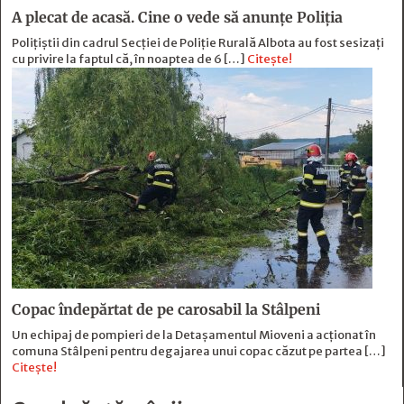
A plecat de acasă. Cine o vede să anunțe Poliția
Polițiștii din cadrul Secției de Poliție Rurală Albota au fost sesizați
cu privire la faptul că, în noaptea de 6 […]
Citește!
Copac îndepărtat de pe carosabil la Stâlpeni
Un echipaj de pompieri de la Detașamentul Mioveni a acționat în
comuna Stâlpeni pentru degajarea unui copac căzut pe partea […]
Citește!