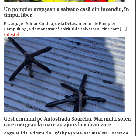
Un pompier argeșean a salvat o casă din incendiu, în
timpul liber
Plt. adj. șef Adrian Cîndea, de la Detașamentul de Pompieri
Câmpulung, a demonstrat că spiritul de salvator nu ține cont […]
Citește!
Gest criminal pe Autostrada Soarelui. Mai mulți șoferi
care mergeau la mare au ajuns la vulcanizare
Angajaţii de la drumuri au găsit pe şosea, ascunse într-un rost de