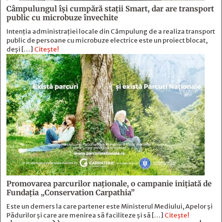
Câmpulungul îşi cumpără staţii Smart, dar are transport
public cu microbuze învechite
Intenția administrației locale din Câmpulung de a realiza transport
public de persoane cu microbuze electrice este un proiect blocat,
deși […]
Citește!
Promovarea parcurilor naționale, o campanie inițiată de
Fundația „Conservation Carpathia”
Este un demers la care partener este Ministerul Mediului, Apelor și
Pădurilor și care are menirea să faciliteze și să […]
Citește!