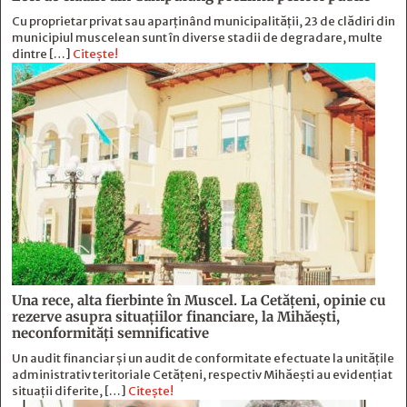
Cu proprietar privat sau aparținând municipalității, 23 de clădiri din
municipiul muscelean sunt în diverse stadii de degradare, multe
dintre […]
Citește!
Una rece, alta fierbinte în Muscel. La Cetăţeni, opinie cu
rezerve asupra situaţiilor financiare, la Mihăeşti,
neconformităţi semnificative
Un audit financiar și un audit de conformitate efectuate la unitățile
administrativ teritoriale Cetățeni, respectiv Mihăești au evidențiat
situații diferite, […]
Citește!