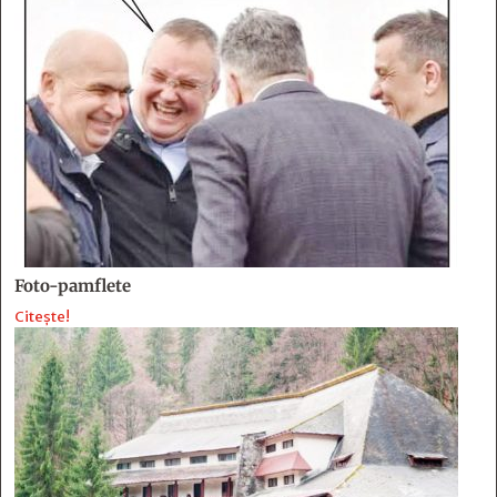
Foto-pamflete
Citește!