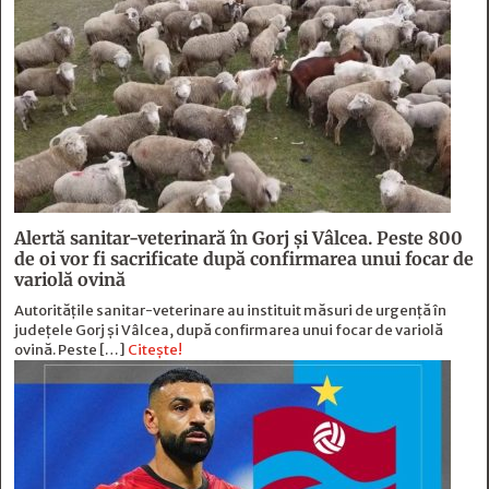
Alertă sanitar-veterinară în Gorj și Vâlcea. Peste 800
de oi vor fi sacrificate după confirmarea unui focar de
variolă ovină
Autoritățile sanitar-veterinare au instituit măsuri de urgență în
județele Gorj și Vâlcea, după confirmarea unui focar de variolă
ovină. Peste […]
Citește!