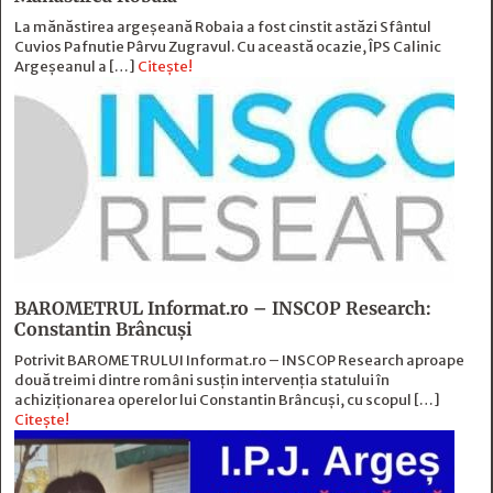
La mănăstirea argeșeană Robaia a fost cinstit astăzi Sfântul
Cuvios Pafnutie Pârvu Zugravul. Cu această ocazie, ÎPS Calinic
Argeșeanul a […]
Citește!
BAROMETRUL Informat.ro – INSCOP Research:
Constantin Brâncuși
Potrivit BAROMETRULUI Informat.ro – INSCOP Research aproape
două treimi dintre români susțin intervenția statului în
achiziționarea operelor lui Constantin Brâncuși, cu scopul […]
Citește!