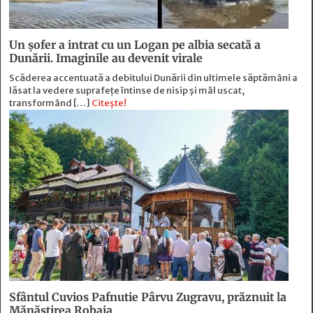
Un șofer a intrat cu un Logan pe albia secată a
Dunării. Imaginile au devenit virale
Scăderea accentuată a debitului Dunării din ultimele săptămâni a
lăsat la vedere suprafețe întinse de nisip și mâl uscat,
transformând […]
Citește!
Sfântul Cuvios Pafnutie Pârvu Zugravu, prăznuit la
Mănăstirea Robaia