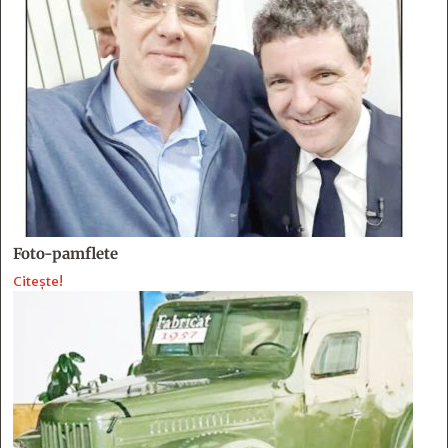
Foto-pamflete
Citește!