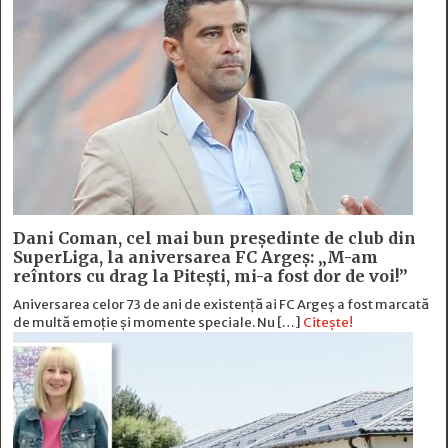
Dani Coman, cel mai bun preşedinte de club din
SuperLiga, la aniversarea FC Argeş: „M-am
reîntors cu drag la Piteşti, mi-a fost dor de voi!”
Aniversarea celor 73 de ani de existență ai FC Argeș a fost marcată
de multă emoție şi momente speciale. Nu […]
Citește!