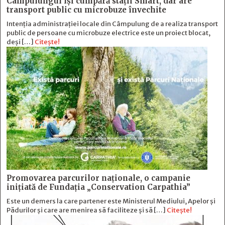
Câmpulungul îşi cumpără staţii Smart, dar are
transport public cu microbuze învechite
Intenția administrației locale din Câmpulung de a realiza transport
public de persoane cu microbuze electrice este un proiect blocat,
deși […]
Citește!
Promovarea parcurilor naționale, o campanie
inițiată de Fundația „Conservation Carpathia”
Este un demers la care partener este Ministerul Mediului, Apelor și
Pădurilor și care are menirea să faciliteze și să […]
Citește!