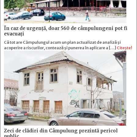
În caz de urgență, doar 560 de câmpulungeni pot fi
evacuați
Că tot are Câmpulungul acum un plan actualizat de analiză și
acoperire a riscurilor, contează și punerea în aplicare a […]
Citește!
Zeci de clădiri din Câmpulung prezintă pericol
public