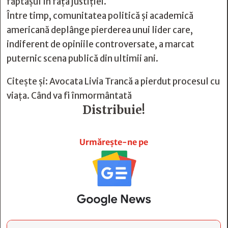
făptașul în fața justiției.
Între timp, comunitatea politică și academică
americană deplânge pierderea unui lider care,
indiferent de opiniile controversate, a marcat
puternic scena publică din ultimii ani.
Citește și:
Avocata Livia Trancă a pierdut procesul cu
viața. Când va fi înmormântată
Distribuie!







Urmărește-ne pe