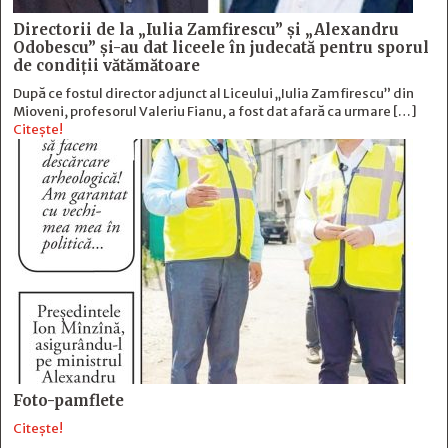
Directorii de la „Iulia Zamfirescu” și „Alexandru
Odobescu” și-au dat liceele în judecată pentru sporul
de condiții vătămătoare
După ce fostul director adjunct al Liceului „Iulia Zamfirescu” din
Mioveni, profesorul Valeriu Fianu, a fost dat afară ca urmare […]
Citește!
Foto-pamflete
Citește!