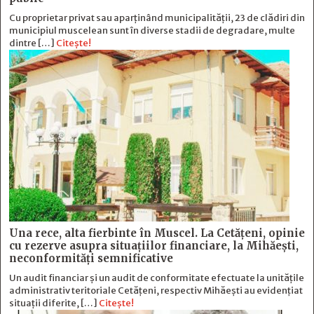
Cu proprietar privat sau aparținând municipalității, 23 de clădiri din
municipiul muscelean sunt în diverse stadii de degradare, multe
dintre […]
Citește!
Una rece, alta fierbinte în Muscel. La Cetăţeni, opinie
cu rezerve asupra situaţiilor financiare, la Mihăeşti,
neconformităţi semnificative
Un audit financiar și un audit de conformitate efectuate la unitățile
administrativ teritoriale Cetățeni, respectiv Mihăești au evidențiat
situații diferite, […]
Citește!