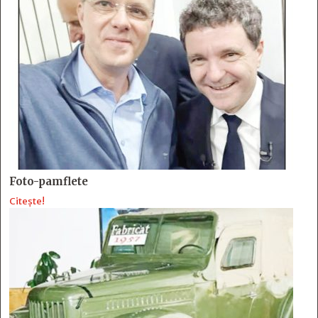
Foto-pamflete
Citește!