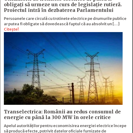
obligați să urmeze un curs de legislație rutieră.
Proiectul intră în dezbaterea Parlamentului
Persoanele care circulă cu trotinete electrice pe drumurile publice
ar putea fi obligate să dovedească faptul că au absolvit un […]
Citește!
Transelectrica: Românii au redus consumul de
energie cu până la 300 MW în orele critice
Apelul autorităților pentru economisirea energiei electrice începe
să producă efecte, potrivit datelor oficiale furnizate de