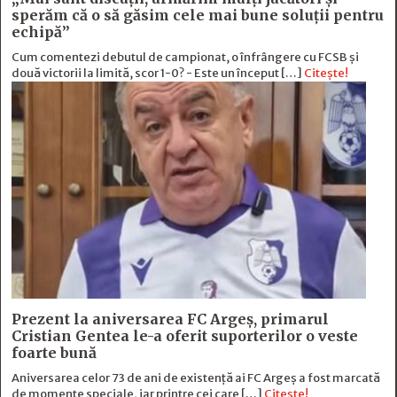
sperăm că o să găsim cele mai bune soluţii pentru
echipă”
Cum comentezi debutul de campionat, o înfrângere cu FCSB și
două victorii la limită, scor 1-0? - Este un început […]
Citește!
Prezent la aniversarea FC Argeș, primarul
Cristian Gentea le-a oferit suporterilor o veste
foarte bună
Aniversarea celor 73 de ani de existență ai FC Argeș a fost marcată
de momente speciale, iar printre cei care […]
Citește!