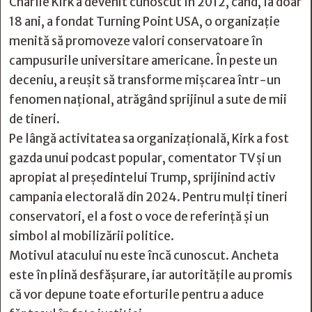
Charlie Kirk a devenit cunoscut în 2012, când, la doar
18 ani, a fondat Turning Point USA, o organizație
menită să promoveze valori conservatoare în
campusurile universitare americane. În peste un
deceniu, a reușit să transforme mișcarea într-un
fenomen național, atrăgând sprijinul a sute de mii
de tineri.
Pe lângă activitatea sa organizațională, Kirk a fost
gazda unui podcast popular, comentator TV și un
apropiat al președintelui Trump, sprijinind activ
campania electorală din 2024. Pentru mulți tineri
conservatori, el a fost o voce de referință și un
simbol al mobilizării politice.
Motivul atacului nu este încă cunoscut. Ancheta
este în plină desfășurare, iar autoritățile au promis
că vor depune toate eforturile pentru a aduce