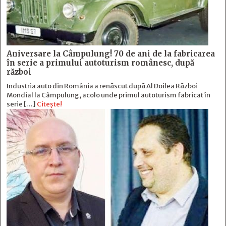
Aniversare la Câmpulung! 70 de ani de la fabricarea
în serie a primului autoturism românesc, după
război
Industria auto din România a renăscut după Al Doilea Război
Mondial la Câmpulung, acolo unde primul autoturism fabricat în
serie […]
Citește!