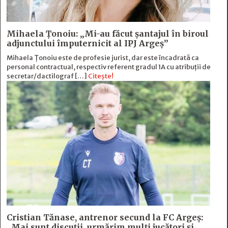
Mihaela Ţonoiu: „Mi-au făcut şantajul în biroul
adjunctului împuternicit al IPJ Argeş”
Mihaela Ţonoiu este de profesie jurist, dar este încadrată ca
personal contractual, respectiv referent gradul 1A cu atribuții de
secretar/dactilograf […]
Citește!
Cristian Tănase, antrenor secund la FC Argeş:
„Mai sunt discuţii, urmărim mulţi jucători şi