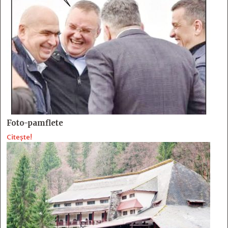
Foto-pamflete
Citește!