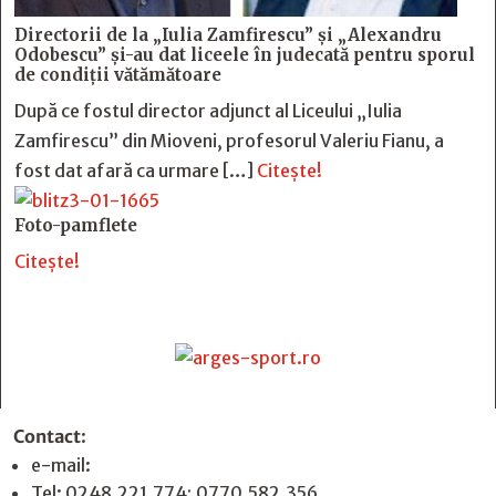
Directorii de la „Iulia Zamfirescu” și „Alexandru
Odobescu” și-au dat liceele în judecată pentru sporul
de condiții vătămătoare
După ce fostul director adjunct al Liceului „Iulia
Zamfirescu” din Mioveni, profesorul Valeriu Fianu, a
fost dat afară ca urmare […]
Citește!
Foto-pamflete
Citește!
Contact
:
e-mail:
jurnaldearges@gmail.com
Tel: 0248.221.774; 0770.582.356