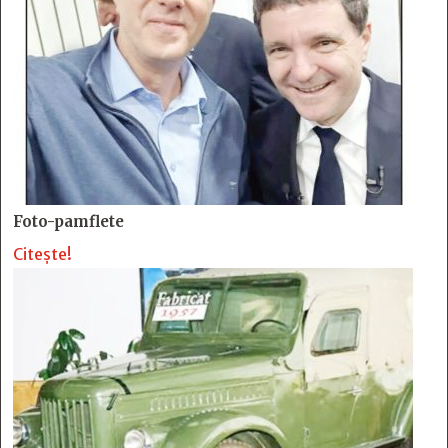
Foto-pamflete
Citește!