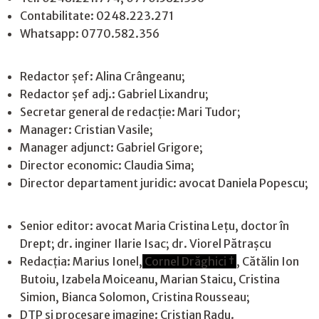
Contabilitate: 0248.223.271
Whatsapp: 0770.582.356
Redactor șef: Alina Crângeanu;
Redactor șef adj.: Gabriel Lixandru;
Secretar general de redacție: Mari Tudor;
Manager: Cristian Vasile;
Manager adjunct: Gabriel Grigore;
Director economic: Claudia Sima;
Director departament juridic: avocat Daniela Popescu;
Senior editor: avocat Maria Cristina Leţu, doctor în
Drept; dr. inginer Ilarie Isac; dr. Viorel Pătrașcu
Redacţia: Marius Ionel,
Cornel Drăghici †
, Cătălin Ion
Butoiu, Izabela Moiceanu, Marian Staicu, Cristina
Simion, Bianca Solomon, Cristina Rousseau;
DTP și procesare imagine: Cristian Radu.