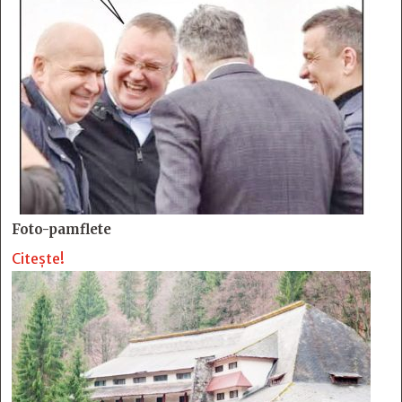
Foto-pamflete
Citește!