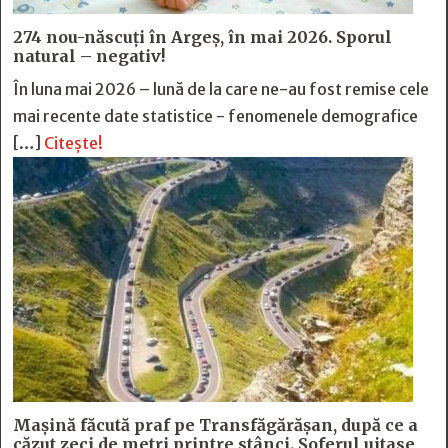
274 nou-născuți în Argeș, în mai 2026. Sporul
natural – negativ!
În luna mai 2026 – lună de la care ne-au fost remise cele
mai recente date statistice - fenomenele demografice
[…]
Citește!
Mașină făcută praf pe Transfăgărășan, după ce a
căzut zeci de metri printre stânci. Șoferul uitase