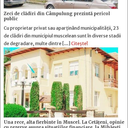
Zeci de clădiri din Câmpulung prezintă pericol
public
Cu proprietar privat sau aparținând municipalității, 23
de clădiri din municipiul muscelean sunt în diverse stadii
de degradare, multe dintre […]
Citește!
Una rece, alta fierbinte în Muscel. La Cetăţeni, opinie
cu rezerve asupra situaţiilor financiare, la Mihăeşti,