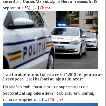
cuceritorul Daciei. Marcus Ulpius Nerva Traianus (n.18
septembrie 53), […]
Citește!
I-au furat telefonul și i-au cerut 1.500 lei pentru a-
l recupera. Trei bărbați au ajuns în arest
Un telefon mobil furat dintr-un supermarket din
Sectorul 2 al Capitalei a devenit obiectul unui șantaj,
după ce proprietara a […]
Citește!