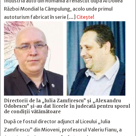
Industria auto din România a renăscut după Al Doilea
Război Mondial la Câmpulung, acolo unde primul
autoturism fabricat în serie […]
Citește!
Directorii de la „Iulia Zamfirescu” și „Alexandru
Odobescu” și-au dat liceele în judecată pentru sporul
de condiții vătămătoare
După ce fostul director adjunct al Liceului „Iulia
Zamfirescu” din Mioveni, profesorul Valeriu Fianu, a