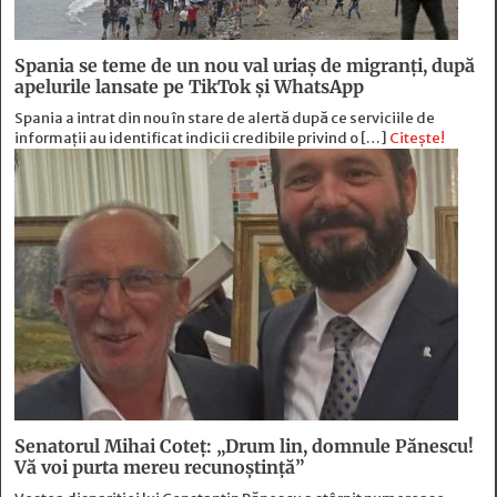
Spania se teme de un nou val uriaș de migranți, după
apelurile lansate pe TikTok și WhatsApp
Spania a intrat din nou în stare de alertă după ce serviciile de
informații au identificat indicii credibile privind o […]
Citește!
Senatorul Mihai Coteț: „Drum lin, domnule Pănescu!
Vă voi purta mereu recunoștință”