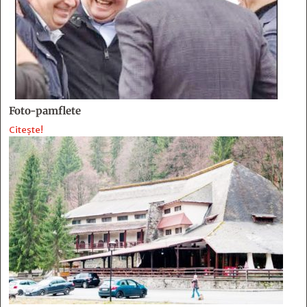
Foto-pamflete
Citește!