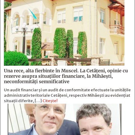
Una rece, alta fierbinte în Muscel. La Cetăţeni, opinie cu
rezerve asupra situaţiilor financiare, la Mihăeşti,
neconformităţi semnificative
Un audit financiar și un audit de conformitate efectuate la unitățile
administrativ teritoriale Cetățeni, respectiv Mihăești au evidențiat
situații diferite, […]
Citește!