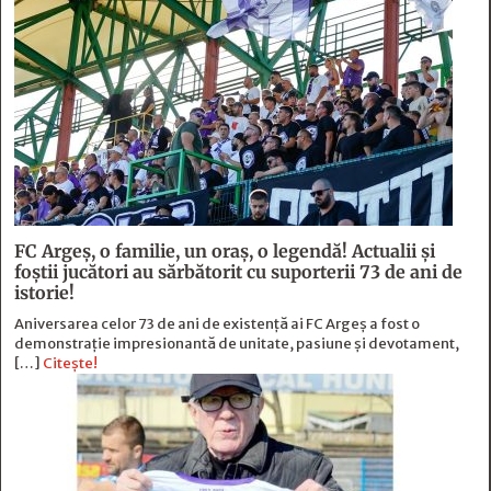
FC Argeş, o familie, un oraș, o legendă! Actualii şi
foştii jucători au sărbătorit cu suporterii 73 de ani de
istorie!
Aniversarea celor 73 de ani de existență ai FC Argeș a fost o
demonstrație impresionantă de unitate, pasiune și devotament,
[…]
Citește!