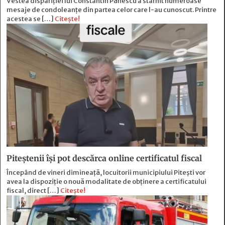
Vestea dispariției lui Constantin Pănescu a stârnit numeroase
mesaje de condoleanțe din partea celor care l-au cunoscut. Printre
acestea se […]
Citește!
Piteștenii își pot descărca online certificatul fiscal
Începând de vineri dimineață, locuitorii municipiului Pitești vor
avea la dispoziție o nouă modalitate de obținere a certificatului
fiscal, direct […]
Citește!