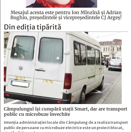
Mesajul acesta este pentru Ion Mînzînă şi Adrian
Bughiu, preşedintele şi vicepreşedintele CJ Argeş!
Din ediția tipărită
Câmpulungul îşi cumpără staţii Smart, dar are transport
public cu microbuze învechite
Intenția administrației locale din Câmpulung de a realiza transport
public de persoane cu microbuze electrice este un proiect blocat,