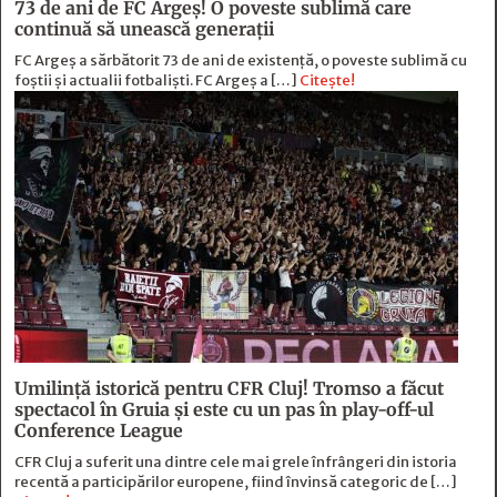
73 de ani de FC Argeş! O poveste sublimă care
continuă să unească generaţii
FC Argeș a sărbătorit 73 de ani de existență, o poveste sublimă cu
foștii și actualii fotbaliști. FC Argeș a […]
Citește!
Umilință istorică pentru CFR Cluj! Tromso a făcut
spectacol în Gruia și este cu un pas în play-off-ul
Conference League
CFR Cluj a suferit una dintre cele mai grele înfrângeri din istoria
recentă a participărilor europene, fiind învinsă categoric de […]