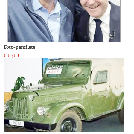
Foto-pamflete
Citește!