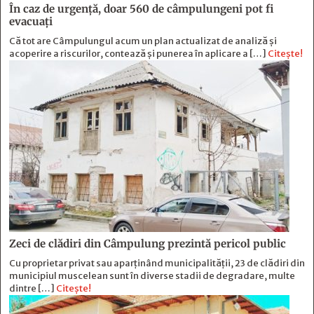
În caz de urgență, doar 560 de câmpulungeni pot fi
evacuați
Că tot are Câmpulungul acum un plan actualizat de analiză și
acoperire a riscurilor, contează și punerea în aplicare a […]
Citește!
Zeci de clădiri din Câmpulung prezintă pericol public
Cu proprietar privat sau aparținând municipalității, 23 de clădiri din
municipiul muscelean sunt în diverse stadii de degradare, multe
dintre […]
Citește!