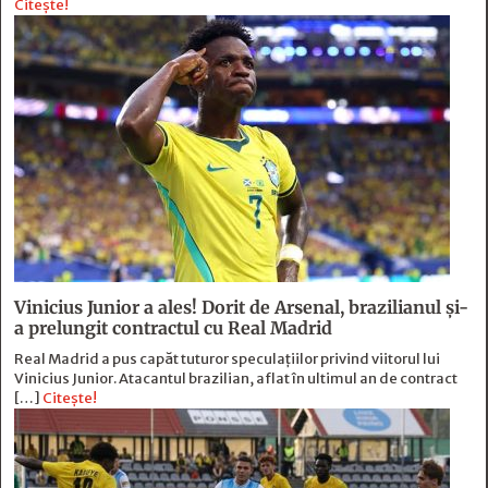
Citește!
Vinicius Junior a ales! Dorit de Arsenal, brazilianul și-
a prelungit contractul cu Real Madrid
Real Madrid a pus capăt tuturor speculațiilor privind viitorul lui
Vinicius Junior. Atacantul brazilian, aflat în ultimul an de contract
[…]
Citește!