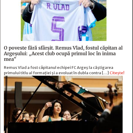
O poveste fără sfârşit. Remus Vlad, fostul căpitan al
Argeşului: „Acest club ocupă primul loc în inima
mea”
Remus Vlad a fost căpitanul echipei FC Argeș la câștigarea
primului titlu al formației și a evoluat în dubla contra […]
Citește!