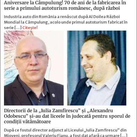
Aniversare la Câmpulung! 70 de ani de la fabricarea în
serie a primului autoturism românesc, după război
Industria auto din România a renăscut după Al Doilea Război
Mondial la Câmpulung, acolo unde primul autoturism fabricat în
serie […]
Citește!
Directorii de la „Iulia Zamfirescu” și „Alexandru
Odobescu” și-au dat liceele în judecată pentru sporul de
condiții vătămătoare
După ce fostul director adjunct al Liceului „Iulia Zamfirescu” din
Mioveni, profesorul Valeriu Fianu, a fost dat afară ca urmare […]