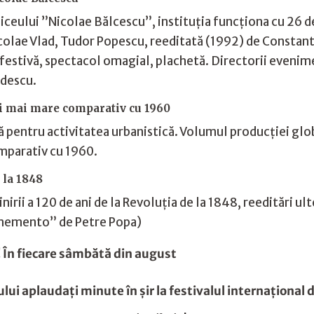
ceului ”Nicolae Bălcescu”, instituția funcționa cu 26 de 
colae Vlad, Tudor Popescu, reeditată (1992) de Constanti
e festivă, spectacol omagial, plachetă. Directorii eveni
ădescu.
ori mai mare comparativ cu 1960
ră pentru activitatea urbanistică. Volumul producției glob
omparativ cu 1960.
 la 1848
irii a 120 de ani de la Revoluția de la 1848, reeditări ult
 memento” de Petre Popa)
! În fiecare sâmbătă din august
lui aplaudați minute în șir la festivalul internațional