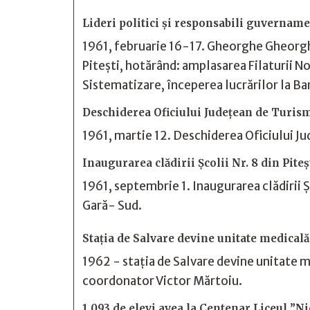
Lideri politici și responsabili guvernamen
1961, februarie 16-17. Gheorghe Gheorghiu
Pitești, hotărând: amplasarea Filaturii No
Sistematizare, începerea lucrărilor la Ba
Deschiderea Oficiului Județean de Turis
1961, martie 12. Deschiderea Oficiului Jud
Inaugurarea clădirii Școlii Nr. 8 din Pite
1961, septembrie 1. Inaugurarea clădirii 
Gară- Sud.
Stația de Salvare devine unitate medicală 
1962 - stația de Salvare devine unitate m
coordonator Victor Mărtoiu.
1.093 de elevi avea la Centenar Liceul ”N