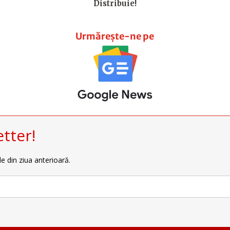
Distribuie!
Urmărește-ne pe
tter!
le din ziua anterioară.