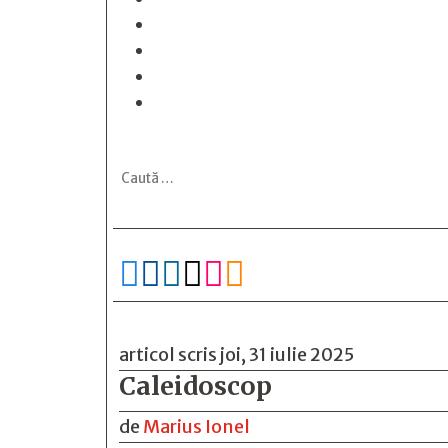






articol scris joi, 31 iulie 2025
Caleidoscop
de
Marius Ionel