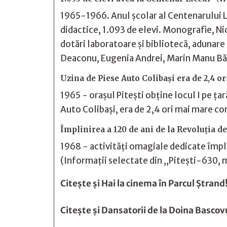
1965-1966. Anul școlar al Centenarului Li
didactice, 1.093 de elevi. Monografie, Ni
dotări laboratoare și bibliotecă, adunar
Deaconu, Eugenia Andrei, Marin Manu B
Uzina de Piese Auto Colibași era de 2,4 
1965 - orașul Pitești obține locul I pe ța
Auto Colibași, era de 2,4 ori mai mare c
Împlinirea a 120 de ani de la Revoluția de
1968 - activități omagiale dedicate împlin
(Informaţii selectate din „Piteşti-630,
Citește și
Hai la cinema în Parcul Ștrand
Citește și
Dansatorii de la Doina Bascovu