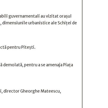
abili guvernamentali au vizitat orașul
, dimensiunile urbanistice ale Schiței de
ctă pentru Pitești.
ică demolată, pentru a se amenaja Piața
ști, director Gheorghe Mateescu,