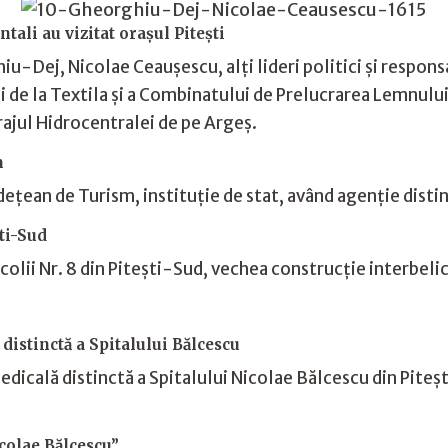
tali au vizitat orașul Pitești
-Dej, Nicolae Ceaușescu, alți lideri politici și respons
i de la Textila și a Combinatului de Prelucrarea Lemnului
rajul Hidrocentralei de pe Argeș.
m
ețean de Turism, instituție de stat, având agenție distin
ști-Sud
Școlii Nr. 8 din Pitești-Sud, vechea construcție interbel
distinctă a Spitalului Bălcescu
edicală distinctă a Spitalului Nicolae Bălcescu din Pite
icolae Bălcescu”