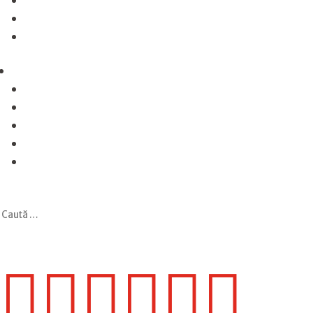





