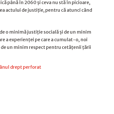
că până în 2060 şi ceva nu stă în picioare,
a actului de justiţie, pentru că atunci când
e de o minimă justiţie socială şi de un minim
are a experienţei pe care a cumulat-o, noi
 de un minim respect pentru cetăţenii ţării
mânul drept perforat