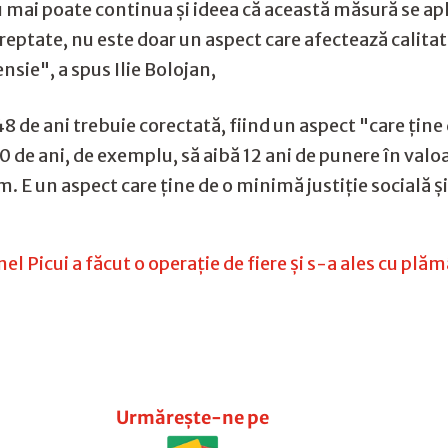
 mai poate continua şi ideea că această măsură se apli
eptate, nu este doar un aspect care afectează calitate
nsie", a spus Ilie Bolojan,
 48 de ani trebuie corectată, fiind un aspect "care ţin
60 de ani, de exemplu, să aibă 12 ani de punere în valo
 E un aspect care ţine de o minimă justiţie socială şi
el Picui a făcut o operaţie de fiere şi s-a ales cu plă
Urmărește-ne pe