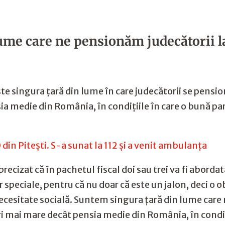
ume care ne pensionăm judecătorii l
ste singura ţară din lume în care judecătorii se pensi
ia medie din România, în condiţiile în care o bună pa
0 din Piteşti. S-a sunat la 112 şi a venit ambulanţa
recizat că în pachetul fiscal doi sau trei va fi aborda
 speciale, pentru că nu doar că este un jalon, deci o 
 necesitate socială. Suntem singura ţară din lume care
i mai mare decât pensia medie din România, în condiţi