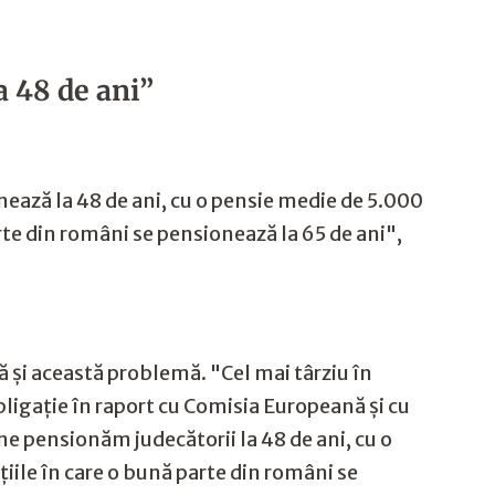
a 48 de ani”
onează la 48 de ani, cu o pensie medie de 5.000
rte din români se pensionează la 65 de ani",
tă şi această problemă. "Cel mai târziu în
obligaţie în raport cu Comisia Europeană şi cu
 ne pensionăm judecătorii la 48 de ani, cu o
ile în care o bună parte din români se