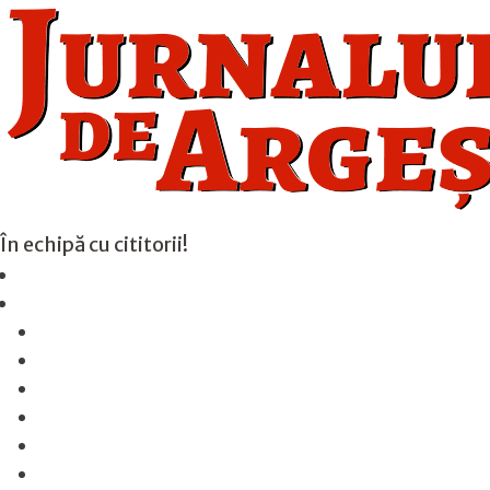
În echipă cu cititorii!