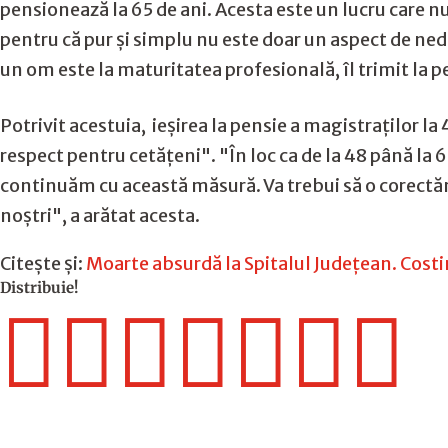
pensionează la 65 de ani. Acesta este un lucru care nu
pentru că pur şi simplu nu este doar un aspect de nedr
un om este la maturitatea profesională, îl trimit la pe
Potrivit acestuia, ieşirea la pensie a magistraţilor la
respect pentru cetăţeni". "În loc ca de la 48 până la 
continuăm cu această măsură. Va trebui să o corectăm.
noştri", a arătat acesta.
Citește și:
Moarte absurdă la Spitalul Judeţean. Costin
Distribuie!






