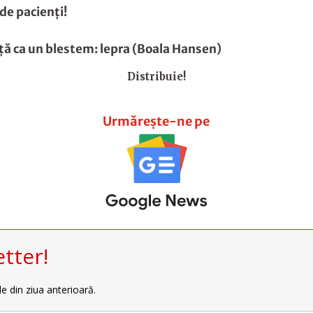
de pacienţi!
nţă ca un blestem: lepra (Boala Hansen)
Distribuie!
Urmărește-ne pe
tter!
le din ziua anterioară.