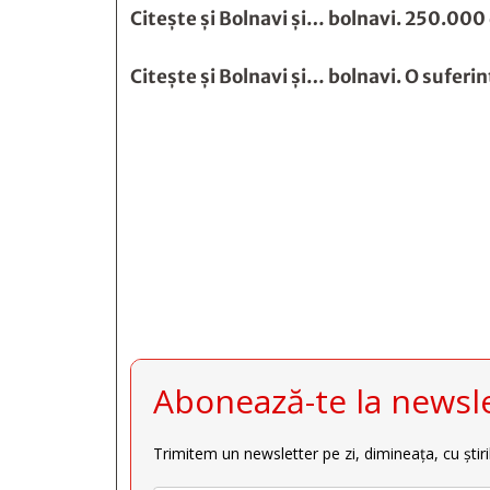
Citește și
Bolnavi şi… bolnavi. 250.000 
Citește și
Bolnavi şi… bolnavi. O suferi







Abonează-te la newsle
Trimitem un newsletter pe zi, dimineața, cu știri