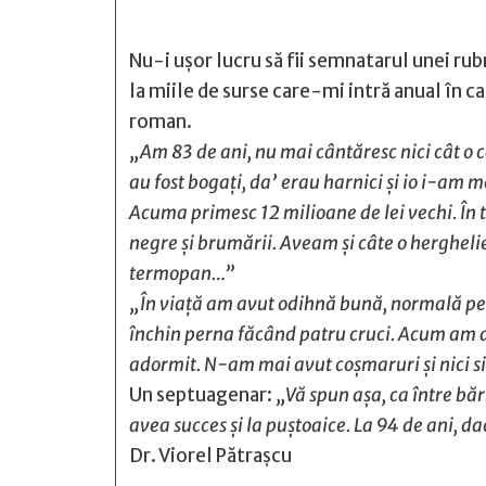
Nu-i ușor lucru să fii semnatarul unei rub
la miile de surse care-mi intră anual în ca
roman.
„Am 83 de ani, nu mai cântăresc nici cât o 
au fost bogați, da’ erau harnici și io i-am m
Acuma primesc 12 milioane de lei vechi. În t
negre și brumării. Aveam și câte o herghelie
termopan…”
„În viață am avut odihnă bună, normală pen
închin perna făcând patru cruci. Acum am aj
adormit. N-am mai avut coșmaruri și nici si
Un septuagenar:
„Vă spun așa, ca între băr
avea succes și la puștoaice. La 94 de ani, d
Dr. Viorel Pătraşcu