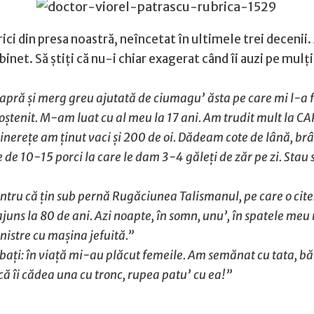
rici din presa noastră, neîncetat în ultimele trei decenii
binet. Să știți că nu-i chiar exagerat când îi auzi pe mulți
capră și merg greu ajutată de ciumagu’ ăsta pe care mi l-a f
oștenit. M-am luat cu al meu la 17 ani. Am trudit mult la CAP
inerețe am ținut vaci și 200 de oi. Dădeam cote de lână, brânz
 de 10-15 porci la care le dam 3-4 găleți de zăr pe zi. Stau
tru că țin sub pernă Rugăciunea Talismanul, pe care o cite
uns la 80 de ani. Azi noapte, în somn, unu’, în spatele me
nistre cu mașina jefuită.”
bați: în viață mi-au plăcut femeile. Am semănat cu tata, băr
acă îi cădea una cu tronc, rupea patu’ cu ea!”