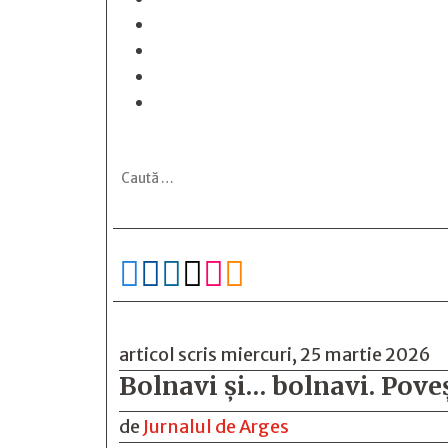






articol scris miercuri, 25 martie 2026
Bolnavi şi… bolnavi. Poveş
de
Jurnalul de Arges