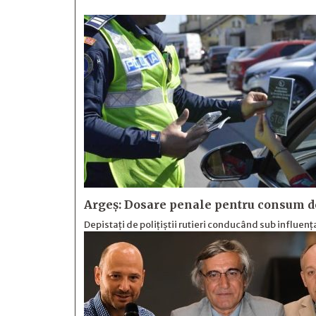
Argeș: Dosare penale pentru consum de
Depistați de polițiștii rutieri conducând sub influența 