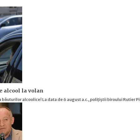
 alcool la volan
băuturilor alcoolice! La data de 6 august a.c., polițiștii biroului Rutier P