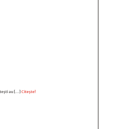
itești au […]
Citește!