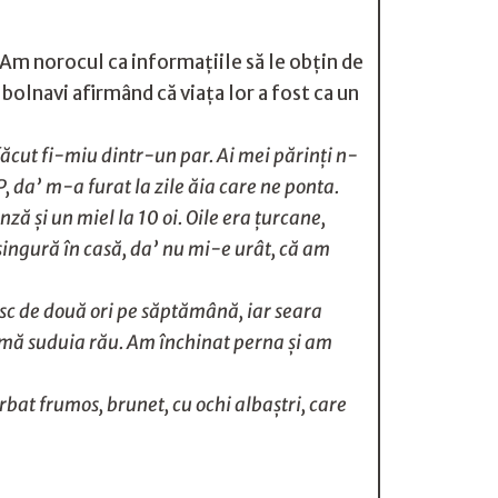
. Am norocul ca informațiile să le obțin de
 bolnavi afirmând că viața lor a fost ca un
ăcut fi-miu dintr-un par. Ai mei părinți n-
, da’ m-a furat la zile ăia care ne ponta.
ă și un miel la 10 oi. Oile era țurcane,
 singură în casă, da’ nu mi-e urât, că am
sc de două ori pe săptămână, iar seara
u mă suduia rău. Am închinat perna și am
bat frumos, brunet, cu ochi albaștri, care