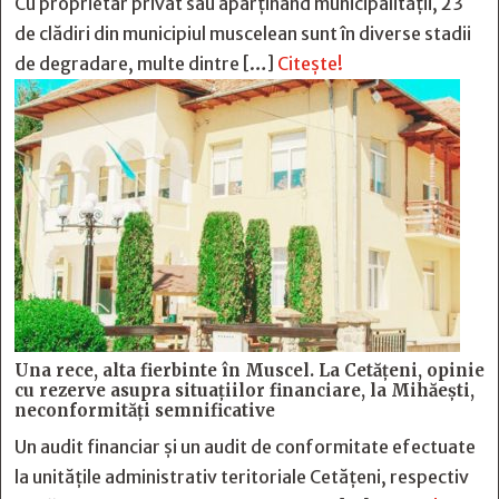
Cu proprietar privat sau aparținând municipalității, 23
de clădiri din municipiul muscelean sunt în diverse stadii
de degradare, multe dintre […]
Citește!
Una rece, alta fierbinte în Muscel. La Cetăţeni, opinie
cu rezerve asupra situaţiilor financiare, la Mihăeşti,
neconformităţi semnificative
Un audit financiar și un audit de conformitate efectuate
la unitățile administrativ teritoriale Cetățeni, respectiv