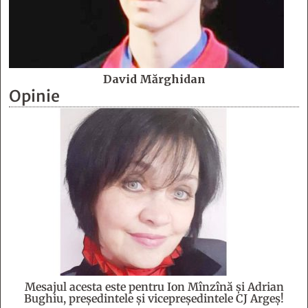
David Mărghidan
Opinie
Mesajul acesta este pentru Ion Mînzînă şi Adrian
Bughiu, preşedintele şi vicepreşedintele CJ Argeş!