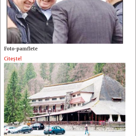
Foto-pamflete
Citește!