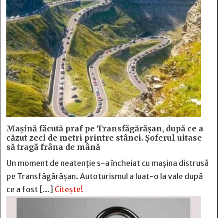
Mașină făcută praf pe Transfăgărășan, după ce a
căzut zeci de metri printre stânci. Șoferul uitase
să tragă frâna de mână
Un moment de neatenție s-a încheiat cu mașina distrusă
pe Transfăgărășan. Autoturismul a luat-o la vale după
ce a fost […]
Citește!