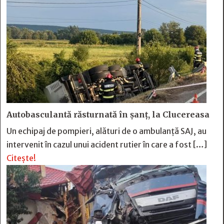
Autobasculantă răsturnată în șanț, la Clucereasa
Un echipaj de pompieri, alături de o ambulanță SAJ, au
intervenit în cazul unui acident rutier în care a fost […]
Citește!