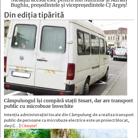
Bughiu, preşedintele şi vicepreşedintele CJ Argeş!
Din ediția tipărită
Câmpulungul îşi cumpără staţii Smart, dar are transport
public cu microbuze învechite
Intenția administrației locale din Câmpulung de a realiza transport
public de persoane cu microbuze electrice este un proiect blocat,
deși […]
Citește!