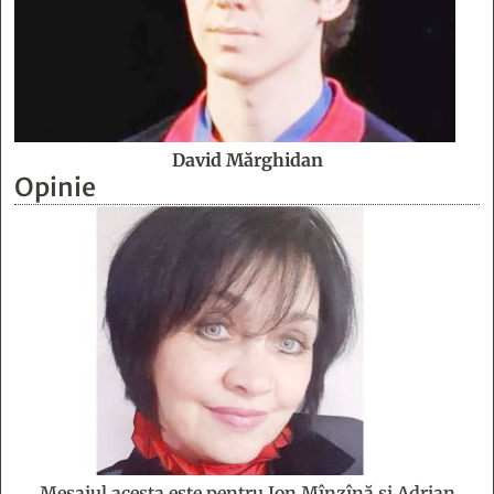
David Mărghidan
Opinie
Mesajul acesta este pentru Ion Mînzînă şi Adrian