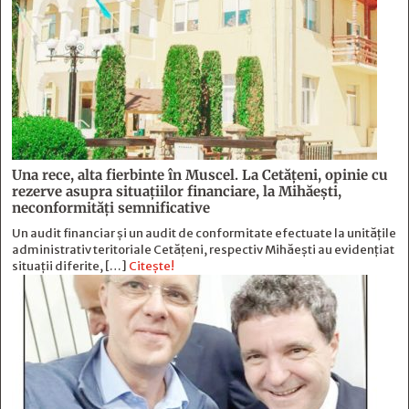
Una rece, alta fierbinte în Muscel. La Cetăţeni, opinie cu
rezerve asupra situaţiilor financiare, la Mihăeşti,
neconformităţi semnificative
Un audit financiar și un audit de conformitate efectuate la unitățile
administrativ teritoriale Cetățeni, respectiv Mihăești au evidențiat
situații diferite, […]
Citește!