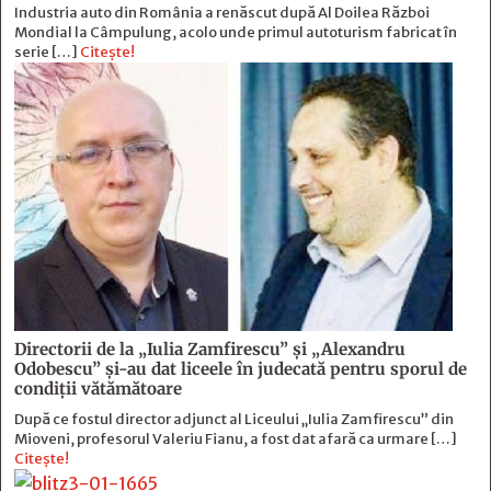
Industria auto din România a renăscut după Al Doilea Război
Mondial la Câmpulung, acolo unde primul autoturism fabricat în
serie […]
Citește!
Directorii de la „Iulia Zamfirescu” și „Alexandru
Odobescu” și-au dat liceele în judecată pentru sporul de
condiții vătămătoare
După ce fostul director adjunct al Liceului „Iulia Zamfirescu” din
Mioveni, profesorul Valeriu Fianu, a fost dat afară ca urmare […]
Citește!