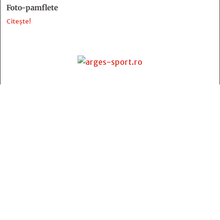
Foto-pamflete
Citește!
Contact
:
e-mail:
jurnaldearges@gmail.com
Tel: 0248.221.774; 0770.582.356
Contabilitate: 0248.223.271
Whatsapp: 0770.582.356
Redactor șef: Alina Crângeanu;
Redactor șef adj.: Gabriel Lixandru;
Secretar general de redacție: Mari Tudor;
Manager: Cristian Vasile;
Manager adjunct: Gabriel Grigore;