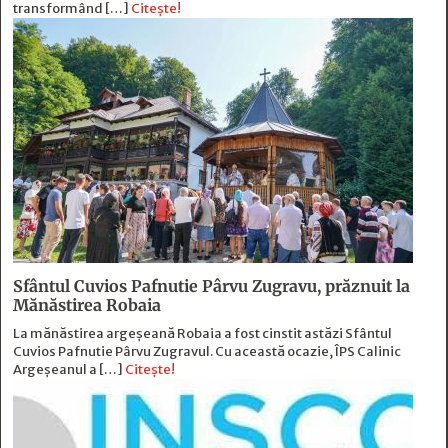
transformând […]
Citește!
Sfântul Cuvios Pafnutie Pârvu Zugravu, prăznuit la
Mănăstirea Robaia
La mănăstirea argeșeană Robaia a fost cinstit astăzi Sfântul
Cuvios Pafnutie Pârvu Zugravul. Cu această ocazie, ÎPS Calinic
Argeșeanul a […]
Citește!