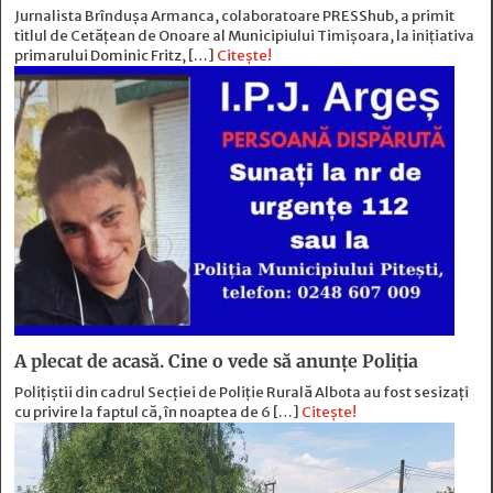
Jurnalista Brîndușa Armanca, colaboratoare PRESShub, a primit
titlul de Cetățean de Onoare al Municipiului Timișoara, la inițiativa
primarului Dominic Fritz, […]
Citește!
A plecat de acasă. Cine o vede să anunțe Poliția
Polițiștii din cadrul Secției de Poliție Rurală Albota au fost sesizați
cu privire la faptul că, în noaptea de 6 […]
Citește!