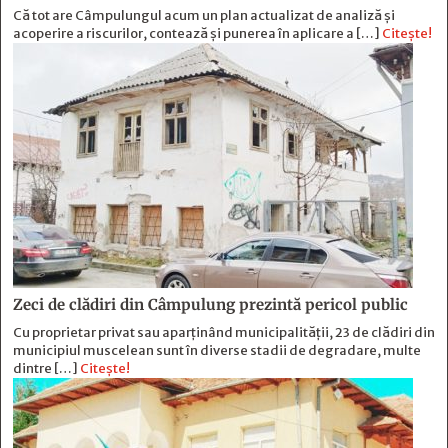
Că tot are Câmpulungul acum un plan actualizat de analiză și
acoperire a riscurilor, contează și punerea în aplicare a […]
Citește!
Zeci de clădiri din Câmpulung prezintă pericol public
Cu proprietar privat sau aparținând municipalității, 23 de clădiri din
municipiul muscelean sunt în diverse stadii de degradare, multe
dintre […]
Citește!