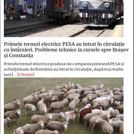
Primele trenuri electrice PESA au intrat în circulație
cu întârzieri. Probleme tehnice la cursele spre Brașov
și Constanța
Primele trenuri electrice produse de compania poloneză PESA și
achiziționate de România au intrat în circulație, după mai multe
luni […]
Citește!