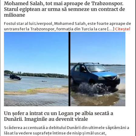
Mohamed Salah, tot mai aproape de Trabzonspor.
Starul egiptean ar urma să semneze un contract de
milioane
Fostul star al lui Liverpool, Mohamed Salah, este foarte aproape de
un transfer la Trabzonspor, formația din Turcia la care […]
Citește!
Un șofer a intrat cu un Logan pe albia secată a
Dunării. Imaginile au devenit virale
Scăderea accentuată a debitului Dunării din ultimele săptămâni a
lăsat la vedere suprafețe întinse de nisip și mâl uscat,