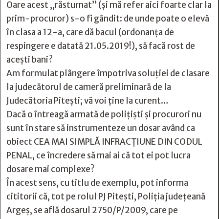
Oare acest „răsturnat” (şi mă refer aici foarte clar la
prim-procuror) s-o fi gândit: de unde poate o elevă
în clasa a 12-a, care dă bacul (ordonanța de
respingere e datată 21.05.2019!), să facă rost de
aceşti bani?
Am formulat plângere împotriva soluţiei de clasare
la judecătorul de cameră preliminară de la
Judecătoria Pitești; vă voi ține la curent…
Dacă o întreagă armată de polițişti și procurori nu
sunt în stare să instrumenteze un dosar având ca
obiect CEA MAI SIMPLĂ INFRACȚIUNE DIN CODUL
PENAL, ce încredere să mai ai că tot ei pot lucra
dosare mai complexe?
În acest sens, cu titlu de exemplu, pot informa
cititorii că, tot pe rolul PJ Pitești, Poliţia judeţeană
Argeş, se află dosarul 2750/P/2009, care pe