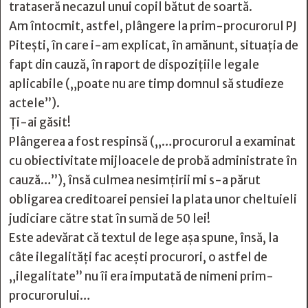
trataseră necazul unui copil bătut de soartă.
Am întocmit, astfel, plângere la prim-procurorul PJ
Piteşti, în care i-am explicat, în amănunt, situaţia de
fapt din cauză, în raport de dispoziţiile legale
aplicabile („poate nu are timp domnul să studieze
actele”).
Ţi-ai găsit!
Plângerea a fost respinsă („…procurorul a examinat
cu obiectivitate mijloacele de probă administrate în
cauză…”), însă culmea nesimţirii mi s-a părut
obligarea creditoarei pensiei la plata unor cheltuieli
judiciare către stat în sumă de 50 lei!
Este adevărat că textul de lege aşa spune, însă, la
câte ilegalităţi fac aceşti procurori, o astfel de
„ilegalitate” nu îi era imputată de nimeni prim-
procurorului…