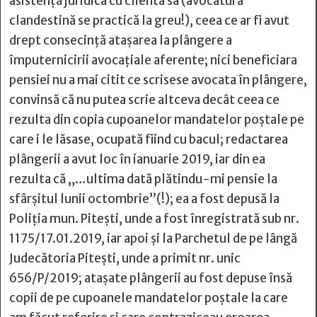
asistenţă juridică cu clienta sa (avocatura
clandestină se practică la greu!), ceea ce ar fi avut
drept consecinţă ataşarea la plângere a
împuternicirii avocaţiale aferente; nici beneficiara
pensiei nu a mai citit ce scrisese avocata în plângere,
convinsă că nu putea scrie altceva decât ceea ce
rezulta din copia cupoanelor mandatelor poştale pe
care i le lăsase, ocupată fiind cu bacul; redactarea
plângerii a avut loc în ianuarie 2019, iar din ea
rezulta că „…ultima dată plătindu-mi pensie la
sfârşitul lunii octombrie”(!); ea a fost depusă la
Poliţia mun. Piteşti, unde a fost înregistrată sub nr.
1175/17.01.2019, iar apoi şi la Parchetul de pe lângă
Judecătoria Piteşti, unde a primit nr. unic
656/P/2019; ataşate plângerii au fost depuse însă
copii de pe cupoanele mandatelor poştale la care