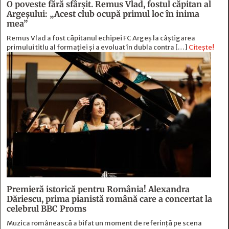
O poveste fără sfârşit. Remus Vlad, fostul căpitan al
Argeşului: „Acest club ocupă primul loc în inima
mea”
Remus Vlad a fost căpitanul echipei FC Argeș la câștigarea
primului titlu al formației și a evoluat în dubla contra […]
Citește!
Premieră istorică pentru România! Alexandra
Dăriescu, prima pianistă română care a concertat la
celebrul BBC Proms
Muzica românească a bifat un moment de referință pe scena