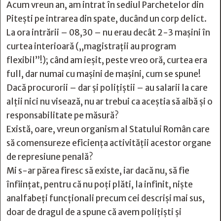
Acum vreun an, am intrat în sediul Parchetelor din
Pitești pe intrarea din spate, ducând un corp delict.
La ora intrării – 08,30 – nu erau decât 2-3 mașini în
curtea interioară („magistrații au program
flexibil”!); când am ieșit, peste vreo oră, curtea era
full, dar numai cu mașini de mașini, cum se spune!
Dacă procurorii – dar și polițiștii – au salarii la care
alții nici nu visează, nu ar trebui ca aceștia să aibă și o
responsabilitate pe măsură?
Există, oare, vreun organism al Statului Român care
să comensureze eficiența activității acestor organe
de represiune penală?
Mi s-ar părea firesc să existe, iar dacă nu, să fie
înființat, pentru că nu poți plăti, la infinit, niște
analfabeți funcționali precum cei descriși mai sus,
doar de dragul de a spune că avem poliţişti și