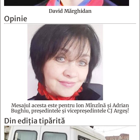
David Mărghidan
Opinie
Mesajul acesta este pentru Ion Mînzînă şi Adrian
Bughiu, preşedintele şi vicepreşedintele CJ Argeş!
Din ediția tipărită