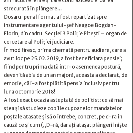
am făcut referire și care contraziceau eroarea
strecurată în plângere…
Dosarul penal format a fost repartizat spre
instrumentare agentului-șef Neagoe Bogdan-
Florin, din cadrul Secţiei 3 Poliţie Piteşti – organ de
cercetare al Poliţiei judiciare.
În mod firesc, prima chemată pentru audiere, care a
avut loc pe 25.02.2019, a fost beneficiara pensiei;
fiind pentru prima dată într-o asemenea postură,
devenită abia de un an majoră, aceasta a declarat, de
emoție, că i-a fost plătită pensia inclusiv pentru
luna octombrie 2018!
A fost exact ocazia așteptată de polițist: ce să mai
stea şi să studieze copiile cupoanelor mandatelor
poştale ataşate şi să o întrebe, concret, pe d-ra în
cauză ce şi cum („D-ră, dar aţi ataşat plângerii nişte