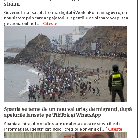
străini
Guvernul a lansat platforma digitală WorkinRomania.gov.ro, un
nou sistem prin care angajatorii și agențiile de plasare vor putea
gestiona online […]
Citește!
Spania se teme de un nou val uriaș de migranți, după
apelurile lansate pe TikTok și WhatsApp
Spania a intrat din nou în stare de alertă după ce serviciile de
informații au identificat indicii credibile privind o […]
Citește!