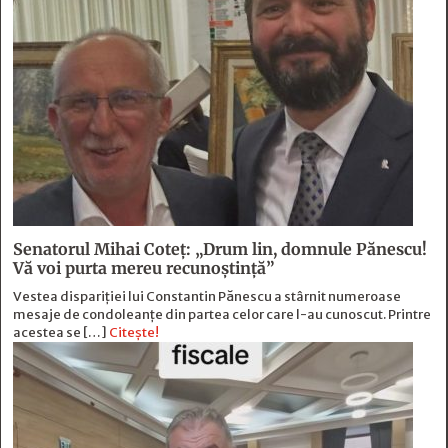
Senatorul Mihai Coteț: „Drum lin, domnule Pănescu!
Vă voi purta mereu recunoștință”
Vestea dispariției lui Constantin Pănescu a stârnit numeroase
mesaje de condoleanțe din partea celor care l-au cunoscut. Printre
acestea se […]
Citește!