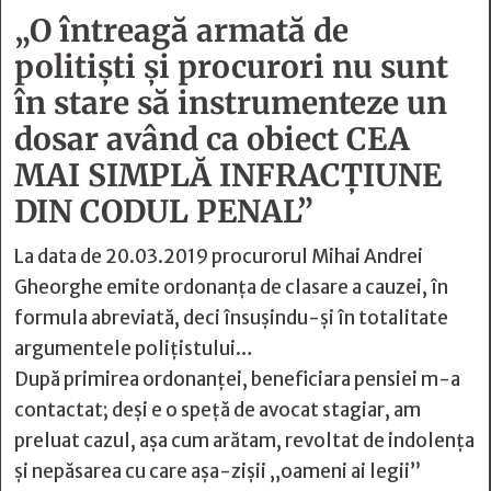
„O întreagă armată de
politişti și procurori nu sunt
în stare să instrumenteze un
dosar având ca obiect CEA
MAI SIMPLĂ INFRACȚIUNE
DIN CODUL PENAL”
La data de 20.03.2019 procurorul Mihai Andrei
Gheorghe emite ordonanţa de clasare a cauzei, în
formula abreviată, deci însuşindu-și în totalitate
argumentele poliţistului…
După primirea ordonanței, beneficiara pensiei m-a
contactat; deși e o speţă de avocat stagiar, am
preluat cazul, așa cum arătam, revoltat de indolenţa
şi nepăsarea cu care aşa-zişii „oameni ai legii”