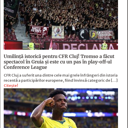
Umilință istorică pentru CFR Cluj! Tromso a făcut
spectacol în Gruia și este cu un pas în play-off-ul
Conference League
CFR Cluj a suferit una dintre cele mai grele înfrângeri din istoria
recentă a participărilor europene, fiind învinsă categoric de […]
Citește!