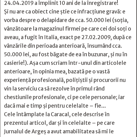
24.04.2019 a împlinit 10 ani de la înregistrare!
Şi nu are ca obiect cine știe ce infracţiune gravă: e
vorba despre o delapidare de cca. 50.000 lei (soția,
vânzătoare la magazinul firmei pe care cei doi soţi o
aveau, a fugit în Italia, exact pe 27.02.2009, după ce
vânzările din perioada anterioară, însumând cca.
50.000 lei, au fost băgate de ea în buzunar, și nu în
casierie!). Așa cum scriam într-unul din articolele
anterioare, în opinia mea, bazată pe o vastă
experienţă profesională, polițiștii și procurorii nu
vin la serviciu ca să rezolve în primul rând
chestiunile profesionale, ci pe cele personale; iar
dacă mai e timp şi pentru celelalte – fie…
Cele întâmplate la Caracal, cele descrise în
prezentul articol, dar și în celelalte – pe care
Jurnalul de Argeş a avut amabilitatea să mi le