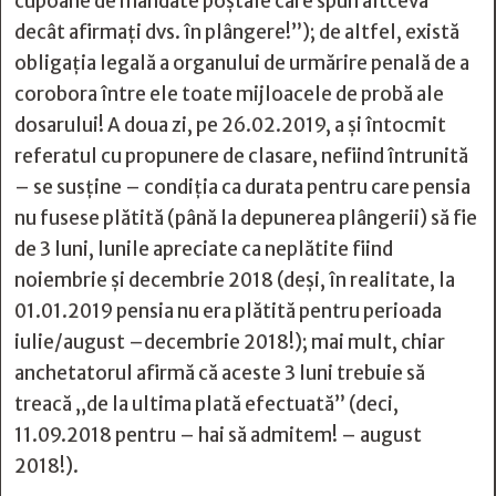
cupoane de mandate poştale care spun altceva
decât afirmaţi dvs. în plângere!”); de altfel, există
obligaţia legală a organului de urmărire penală de a
corobora între ele toate mijloacele de probă ale
dosarului! A doua zi, pe 26.02.2019, a şi întocmit
referatul cu propunere de clasare, nefiind întrunită
– se susține – condiţia ca durata pentru care pensia
nu fusese plătită (până la depunerea plângerii) să fie
de 3 luni, lunile apreciate ca neplătite fiind
noiembrie şi decembrie 2018 (deşi, în realitate, la
01.01.2019 pensia nu era plătită pentru perioada
iulie/august –decembrie 2018!); mai mult, chiar
anchetatorul afirmă că aceste 3 luni trebuie să
treacă „de la ultima plată efectuată” (deci,
11.09.2018 pentru – hai să admitem! – august
2018!).