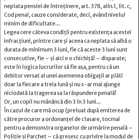
neplata pensiei de întreținere, art. 378, alin.1, lit. c,
Cod penal, cauze considerate, deci, având nivelul
minim de dificultate…
Legea cere câteva condiții pentru existența acestei
infracțiuni, printre care și aceea ca neplata să aibă o
durata de minimum 3 luni, fie că aceste 3 luni sunt
consecutive, fie – și aici e o chichiţă! – disparate;
este în logica lucrurilor să fie aşa, pentru că un
debitor versat al unei asemenea obigații ar plăti
doar la fiecare a treia lună și nu s-ar mai ajunge
niciodată la tragerea sa la răspundere penală!
Or, un copil nu mănâncă din 3 în 3 luni…
În cazul de care mă ocup (preluat după emiterea de
către procuror a ordonanţei de clasare, tocmai
pentru a demonstra organelor de urmărire penală –
Poliție și Parchet – că greşesc cu privire la modul de