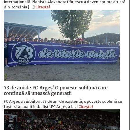
internațională. Pianista Alexandra Dăriescu a devenit prima artistă
din România […]
Citește!
73 de ani de FC Argeş! O poveste sublimă care
continuă să unească generaţii
FC Argeș a sărbătorit 73 de ani de existență, o poveste sublimă cu
foștii și actualii fotbaliști. FC Argeș a […]
Citește!