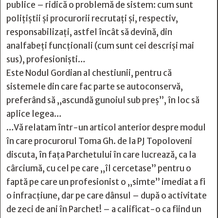
publice – ridică o problemă de sistem: cum sunt
polițiştii și procurorii recrutaţi şi, respectiv,
responsabilizați, astfel încât să devină, din
analfabeţi funcționali (cum sunt cei descriși mai
sus), profesionişti…
Este Nodul Gordian al chestiunii, pentru că
sistemele din care fac parte se autoconservă,
preferând să „ascundă gunoiul sub preș”, în loc să
aplice legea…
…Vă relatam într-un articol anterior despre modul
în care procurorul Toma Gh. de la PJ Topoloveni
discuta, în fața Parchetului în care lucrează, ca la
cârciumă, cu cel pe care „îl cercetase” pentru o
faptă pe care un profesionist o „simte” imediat a fi
o infracțiune, dar pe care dânsul – după o activitate
de zeci de ani în Parchet! – a calificat-o ca fiind un