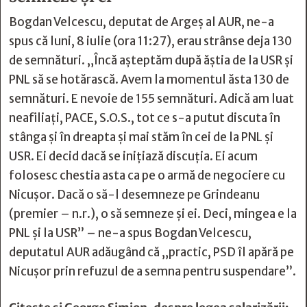
Bogdan Velcescu, deputat de Argeș al AUR, ne-a
spus că luni, 8 iulie (ora 11:27), erau strânse deja 130
de semnături. „Încă așteptăm după ăștia de la USR și
PNL să se hotărască. Avem la momentul ăsta 130 de
semnături. E nevoie de 155 semnături. Adică am luat
neafiliați, PACE, S.O.S., tot ce s-a putut discuta în
stânga și în dreapta și mai stăm în cei de la PNL și
USR. Ei decid dacă se inițiază discuția. Ei acum
folosesc chestia asta ca pe o armă de negociere cu
Nicușor. Dacă o să-l desemneze pe Grindeanu
(premier – n.r.), o să semneze și ei. Deci, mingea e la
PNL și la USR” – ne-a spus Bogdan Velcescu,
deputatul AUR adăugând că „practic, PSD îl apără pe
Nicușor prin refuzul de a semna pentru suspendare”.