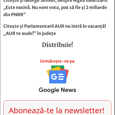
Citește și
George Simion, despre legea salarizării:
„Este nocivă. Nu vom vota, pot să fie și 2 miliarde
din PNRR”
Citește și
Parlamentarii AUR nu intră în vacanță!
„AUR te aude!” în județe
Distribuie!







Urmărește-ne pe
Abonează-te la newsletter!