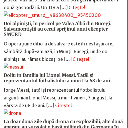
două gospodării. Un TIR a […]
Citește!
Doi alpiniști, în pericol pe Valea Albă din Bucegi.
Salvamontiștii au cerut sprijinul unui elicopter
SMURD
O operațiune dificilă de salvare este în desfășurare,
sâmbătă după-amiază, în Munții Bucegi, unde doi
alpiniști au rămas blocați pe […]
Citește!
Doliu în familia lui Lionel Messi. Tatăl și
reprezentantul fotbalistului a murit la 68 de ani
Jorge Messi, tatăl și reprezentantul fotbalistului
argentinian Lionel Messi, a murit vineri, 7 august, la
vârsta de 68 de ani. […]
Citește!
La doar două zile după drona cu explozibili, alte două
aparate au survolat o bază militară din Germania în