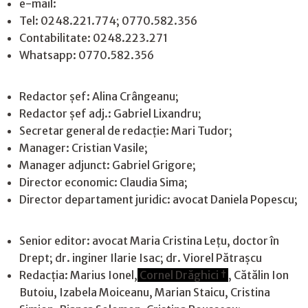
e-mail:
jurnaldearges@gmail.com
Tel: 0248.221.774; 0770.582.356
Contabilitate: 0248.223.271
Whatsapp: 0770.582.356
Redactor șef: Alina Crângeanu;
Redactor șef adj.: Gabriel Lixandru;
Secretar general de redacție: Mari Tudor;
Manager: Cristian Vasile;
Manager adjunct: Gabriel Grigore;
Director economic: Claudia Sima;
Director departament juridic: avocat Daniela Popescu;
Senior editor: avocat Maria Cristina Leţu, doctor în
Drept; dr. inginer Ilarie Isac; dr. Viorel Pătrașcu
Redacţia: Marius Ionel,
Cornel Drăghici †
, Cătălin Ion
Butoiu, Izabela Moiceanu, Marian Staicu, Cristina