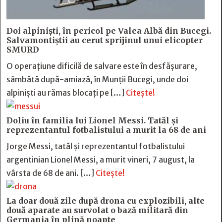
Doi alpiniști, în pericol pe Valea Albă din Bucegi.
Salvamontiștii au cerut sprijinul unui elicopter
SMURD
O operațiune dificilă de salvare este în desfășurare,
sâmbătă după-amiază, în Munții Bucegi, unde doi
alpiniști au rămas blocați pe […]
Citește!
Doliu în familia lui Lionel Messi. Tatăl și
reprezentantul fotbalistului a murit la 68 de ani
Jorge Messi, tatăl și reprezentantul fotbalistului
argentinian Lionel Messi, a murit vineri, 7 august, la
vârsta de 68 de ani. […]
Citește!
La doar două zile după drona cu explozibili, alte
două aparate au survolat o bază militară din
Germania în plină noapte