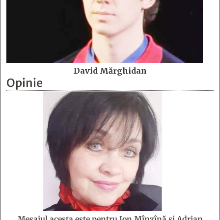
David Mărghidan
Opinie
Mesajul acesta este pentru Ion Mînzînă şi Adrian