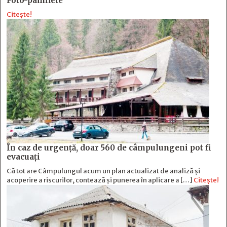
Foto-pamflete
Citește!
În caz de urgență, doar 560 de câmpulungeni pot fi
evacuați
Că tot are Câmpulungul acum un plan actualizat de analiză și
acoperire a riscurilor, contează și punerea în aplicare a […]
Citește!