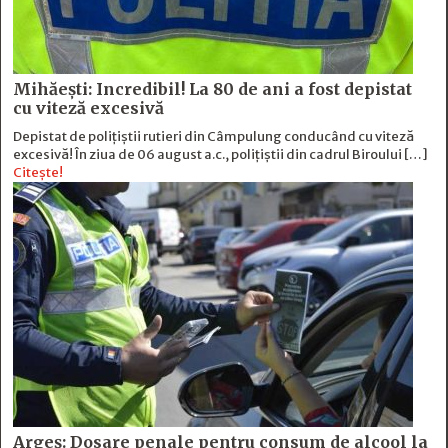
Mihăești: Incredibil! La 80 de ani a fost depistat
cu viteză excesivă
Depistat de polițiștii rutieri din Câmpulung conducând cu viteză
excesivă! În ziua de 06 august a.c., polițiștii din cadrul Biroului […]
Citește!
Argeș: Dosare penale pentru consum de alcool la