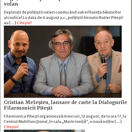
volan
Depistați de polițiștii rutieri conducând sub influența băuturilor
alcoolice! La data de 6 august a.c., polițiștii biroului Rutier Pitești
au […]
Citește!
Cristian Meleșteu, lansare de carte la Dialogurile
Filarmonicii Pitești
Filarmonica Pitești organizează miercuri, 12 august, de la ora 17, la
Centrul Multifuncțional, în sala „Marin Ioniță”, o nouă ediție […]
Citește!