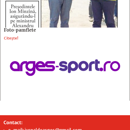
Foto-pamflete
Citește!
Contact
:
e-mail:
jurnaldearges@gmail.com