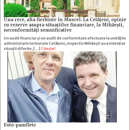
Una rece, alta fierbinte în Muscel. La Cetăţeni, opinie
cu rezerve asupra situaţiilor financiare, la Mihăeşti,
neconformităţi semnificative
Un audit financiar și un audit de conformitate efectuate la unitățile
administrativ teritoriale Cetățeni, respectiv Mihăești au evidențiat
situații diferite, […]
Citește!
Foto-pamflete