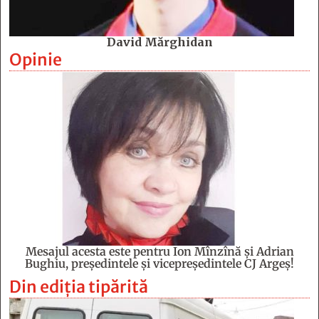
David Mărghidan
Opinie
Mesajul acesta este pentru Ion Mînzînă şi Adrian
Bughiu, preşedintele şi vicepreşedintele CJ Argeş!
Din ediția tipărită