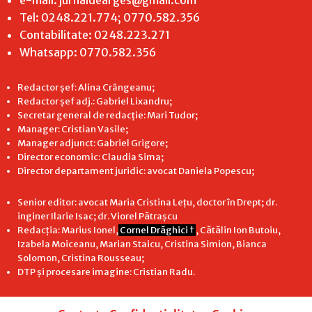
Tel: 0248.221.774; 0770.582.356
Contabilitate: 0248.223.271
Whatsapp: 0770.582.356
Redactor șef: Alina Crângeanu;
Redactor șef adj.: Gabriel Lixandru;
Secretar general de redacție: Mari Tudor;
Manager: Cristian Vasile;
Manager adjunct: Gabriel Grigore;
Director economic: Claudia Sima;
Director departament juridic: avocat Daniela Popescu;
Senior editor: avocat Maria Cristina Leţu, doctor în Drept; dr.
inginer Ilarie Isac; dr. Viorel Pătrașcu
Redacţia: Marius Ionel,
Cornel Drăghici †
, Cătălin Ion Butoiu,
Izabela Moiceanu, Marian Staicu, Cristina Simion, Bianca
Solomon, Cristina Rousseau;
DTP și procesare imagine: Cristian Radu.