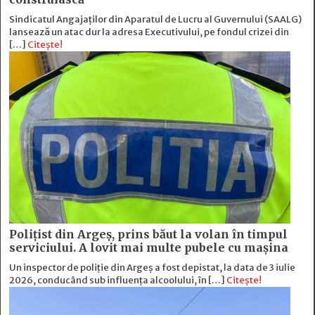
Sindicatul Angajaților din Aparatul de Lucru al Guvernului (SAALG)
lansează un atac dur la adresa Executivului, pe fondul crizei din
[…]
Citește!
Polițist din Argeș, prins băut la volan în timpul
serviciului. A lovit mai multe pubele cu mașina
Un inspector de poliție din Argeș a fost depistat, la data de 3 iulie
2026, conducând sub influența alcoolului, în […]
Citește!