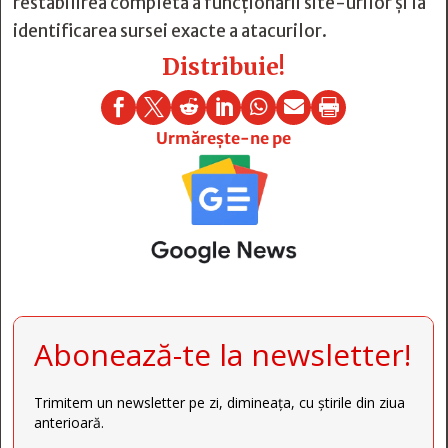
restabilirea completă a funcționării site-urilor și la
identificarea sursei exacte a atacurilor.
Distribuie!







Urmărește-ne pe
Abonează-te la newsletter!
Trimitem un newsletter pe zi, dimineața, cu știrile din ziua
anterioară.