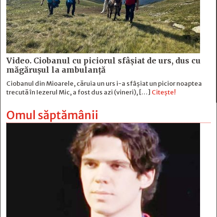
Video. Ciobanul cu piciorul sfâșiat de urs, dus cu
măgărușul la ambulanță
Ciobanul din Mioarele, căruia un urs i-a sfâșiat un picior noaptea
trecută în Iezerul Mic, a fost dus azi (vineri), […]
Citește!
Omul săptămânii