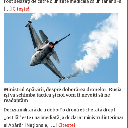
fost sesizaţi de către o unitate medicală că un tânăr s-a
[…]
Citește!
Ministrul Apărării, despre doborârea dronelor: Rusia
îşi va schimba tactica şi noi vom fi nevoiţi să ne
readaptăm
Decizia militară de a doborî o dronă etichetată drept
„ostilă” este una imediată, a declarat ministrul interimar
al Apărării Naţionale, […]
Citește!