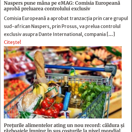
Naspers pune mâna pe eMAG: Comisia Europeană
aprobă preluarea controlului exclusiv
Comisia Europeană a aprobat tranzacția prin care grupul
sud-african Naspers, prin Prosus, va prelua controlul
exclusiv asupra Dante International, compania […]
Citește!
Prețurile alimentelor ating un nou record: căldura și
războaiele împing în sus costurile la nivel mondial