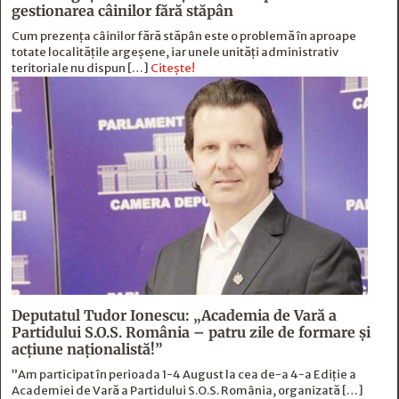
gestionarea câinilor fără stăpân
Cum prezența câinilor fără stăpân este o problemă în aproape
totate localitățile argeșene, iar unele unități administrativ
teritoriale nu dispun […]
Citește!
Deputatul Tudor Ionescu: „Academia de Vară a
Partidului S.O.S. România – patru zile de formare şi
acţiune naţionalistă!”
”Am participat în perioada 1-4 August la cea de-a 4-a Ediție a
Academiei de Vară a Partidului S.O.S. România, organizată […]