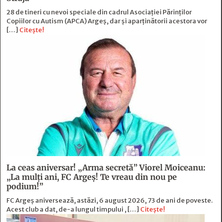
28 de tineri cu nevoi speciale din cadrul Asociației Părinților
Copiilor cu Autism (APCA) Argeș, dar și aparținătorii acestora vor
[…]
Citește!
La ceas aniversar! „Arma secretă” Viorel Moiceanu:
„La mulți ani, FC Argeș! Te vreau din nou pe
podium!”
FC Argeș aniversează, astăzi, 6 august 2026, 73 de ani de poveste.
Acest club a dat, de-a lungul timpului , […]
Citește!