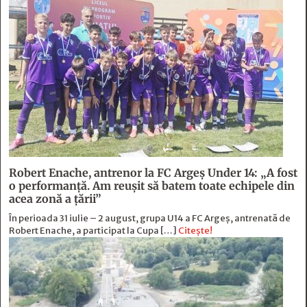
Robert Enache, antrenor la FC Argeş Under 14: „A fost
o performanţă. Am reuşit să batem toate echipele din
acea zonă a ţării”
În perioada 31 iulie – 2 august, grupa U14 a FC Argeș, antrenată de
Robert Enache, a participat la Cupa […]
Citește!