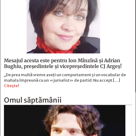
Mesajul acesta este pentru Ion Mînzînă şi Adrian
Bughiu, preşedintele şi vicepreşedintele CJ Argeş!
„De prea multă vreme aveți un comportament și un vocabular de
mahala împreună cu un «jurnalist» de partid. Nu accept […]
Citește!
Omul săptămânii