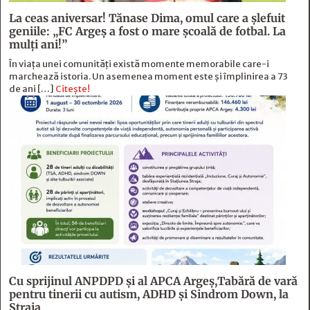
La ceas aniversar! Tănase Dima, omul care a șlefuit
geniile: „FC Argeș a fost o mare școală de fotbal. La
mulți ani!”
În viața unei comunități există momente memorabile care-i
marchează istoria. Un asemenea moment este și împlinirea a 73
de ani […]
Citește!
Cu sprijinul ANPDPD și al APCA Argeș,Tabără de vară
pentru tinerii cu autism, ADHD și Sindrom Down, la
Straja