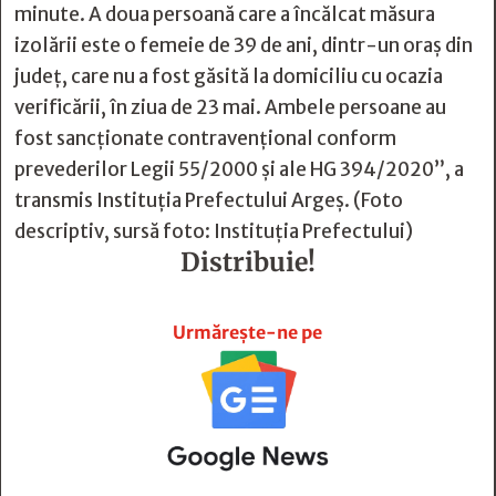
minute. A doua persoană care a încălcat măsura
izolării este o femeie de 39 de ani, dintr-un oraș din
județ, care nu a fost găsită la domiciliu cu ocazia
verificării, în ziua de 23 mai. Ambele persoane au
fost sancționate contravențional conform
prevederilor Legii 55/2000 și ale HG 394/2020”, a
transmis Instituția Prefectului Argeș. (Foto
descriptiv, sursă foto: Instituția Prefectului)
Distribuie!







Urmărește-ne pe