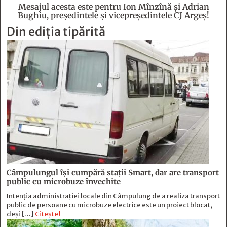
Mesajul acesta este pentru Ion Mînzînă şi Adrian
Bughiu, preşedintele şi vicepreşedintele CJ Argeş!
Din ediția tipărită
Câmpulungul îşi cumpără staţii Smart, dar are transport
public cu microbuze învechite
Intenția administrației locale din Câmpulung de a realiza transport
public de persoane cu microbuze electrice este un proiect blocat,
deși […]
Citește!