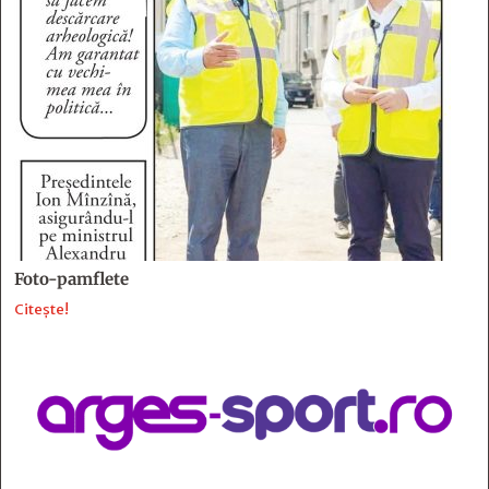
Foto-pamflete
Citește!