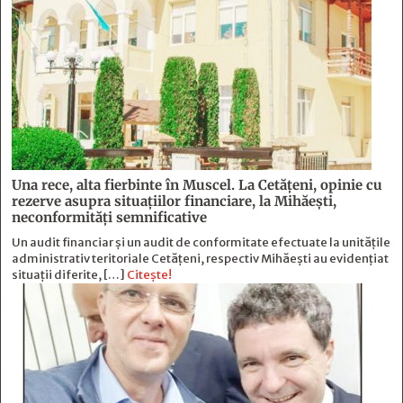
Una rece, alta fierbinte în Muscel. La Cetăţeni, opinie cu
rezerve asupra situaţiilor financiare, la Mihăeşti,
neconformităţi semnificative
Un audit financiar și un audit de conformitate efectuate la unitățile
administrativ teritoriale Cetățeni, respectiv Mihăești au evidențiat
situații diferite, […]
Citește!