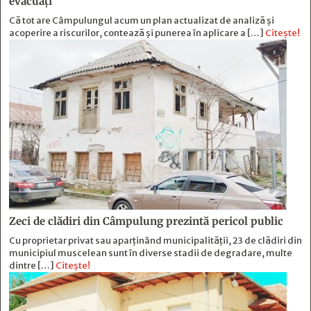
evacuați
Că tot are Câmpulungul acum un plan actualizat de analiză și
acoperire a riscurilor, contează și punerea în aplicare a […]
Citește!
Zeci de clădiri din Câmpulung prezintă pericol public
Cu proprietar privat sau aparținând municipalității, 23 de clădiri din
municipiul muscelean sunt în diverse stadii de degradare, multe
dintre […]
Citește!