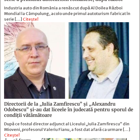
Industria auto din România a renăscut după Al Doilea Război
Mondial la Câmpulung, acolo unde primul autoturism fabricat în
serie […]
Citește!
Directorii de la „Iulia Zamfirescu” și „Alexandru
Odobescu” și-au dat liceele în judecată pentru sporul de
condiții vătămătoare
După ce fostul director adjunct al Liceului „Iulia Zamfirescu” din
Mioveni, profesorul Valeriu Fianu, a fost dat afară ca urmare […]
Citește!