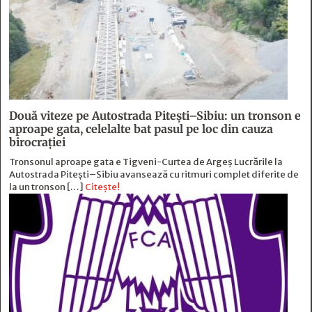
Două viteze pe Autostrada Piteşti–Sibiu: un tronson e
aproape gata, celelalte bat pasul pe loc din cauza
birocraţiei
Tronsonul aproape gata e Tigveni-Curtea de Argeș Lucrările la
Autostrada Pitești–Sibiu avansează cu ritmuri complet diferite de
la un tronson […]
Citește!