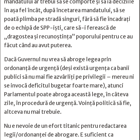
mandatului ar trebui să se comporte și să ia deciziile
în așa fel încât, după încetarea mandatului, să se
poată plimba pe stradă singuri, fără să fie încadrați
de o echipă de SPP-iști, care să-i ferească de
„dragostea și recunoștința” poporului pentru ce au
făcut când au avut puterea.
Dacă Guvernul nu vrea să abroge legea prin
ordonanță de urgență (deși există urgența ca banii
publici să nu mai fie azvârliți pe privilegii – mereu ni
se invocă deficitul bugetar foarte mare), atunci
Parlamentul poate abroga această lege, în câteva
zile, în procedură de urgență. Voință politică să fie,
altceva nu mai trebuie.
Nu e nevoie de un efort titanic pentru redactarea
legii/ordonanței de abrogare. E suficient ca