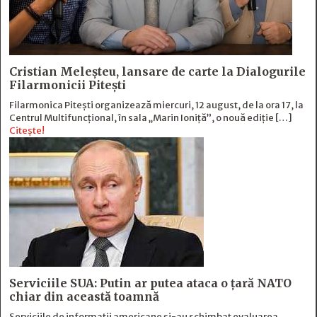
Cristian Meleșteu, lansare de carte la Dialogurile
Filarmonicii Pitești
Filarmonica Pitești organizează miercuri, 12 august, de la ora 17, la
Centrul Multifuncțional, în sala „Marin Ioniță”, o nouă ediție […]
Citește!
Serviciile SUA: Putin ar putea ataca o țară NATO
chiar din această toamnă
Serviciile de informații americane și-au schimbat evaluarea