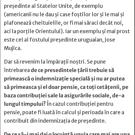
președinte al Statelor Unite,
de exemplu
(americanii nu le dau și case foștilor lor și le mai și
plafonează cheltuielile, or fi mai săraci decât noi,
aci la porțile Orientului). Iar un exemplu și mai prost
este cel al
fostului președinte uruguaian, Jose
Mujica
.
Dar să revenim la împărații noștri. Se pune
întrebarea
de ce presedintele țării trebuie să
primească o indemnizație specială și nu ar putea
să primeasca și el doar pensie, ca toți cetățenii, pe
baza contribuției sale la asigurările sociale, de-a
lungul timpului?
În cazul contribuției pentru
pensie, poate fi luată în calcul și perioada în care a
contribuit din indemnizația de președinte.
De ce să-i mai dai o locuință unuia care mai are una