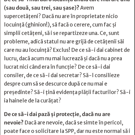
(sau două, sau trei, sau șase)?
Avem
supercetățeni? Dacă nu are în proprietate nicio
locuință (ghinion!), să facă o cerere, cum fac și
simplii cetățeni, să i se repartizeze una. Ce, sunt
probleme, adică statul nu are grijă de cetățenii săi
care nu au locuință? Exclus! De ce să-i dai cabinet de
lucru, dacă acum nu mai lucrează și dacă nu a prea
lucrat nici când era în funcție? De ce să-i dai
consiler, de ce să-i dai secretar? Să-l consilieze
despre cum să se descurce după ce nu mai e
președinte? Să-i țină evidența plății facturilor? Să-i
ia hainele de la curățat?
De ce să-i dai pază și protecție, dacă nu are
nevoie?
Dacă are nevoie, dacă se simte în pericol,
poate face o solicitare la SPP, dar nu este normal să i