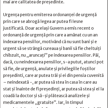
mai are calitatea de președinte.
Urgența pentru emiterea ordonanței de urgență
prin care se abrogă legea ar putea fi lesne
justificată. Doar același Guvern a emis recent o
ordonanță de urgență prin care a amânat cu un an
indexarea pensiilor, motivând că nu sunt bani și e
urgent să se strângă cureaua și banii să fie cheltuiți
chibzuit, nu „aruncați” pe indexarea pensiilor. Păi,
dacă, cu neindexarea pensiilor, s-a putut, atunci pot
să fie, de urgență, anulate și privilegiile foștilor
președinti, care ar putea trăi și ei din pensia cuvenită
– neindexată -, ar putea să stea în casa în care au
stat și înainte de fi președinți, ar putea să stea și ei la
coadă la doctor și să-și plătească analizele și
medicamentele „gratuite”. Iar, în timpul