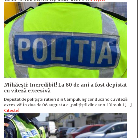
Mihăești: Incredibil! La 80 de ani a fost depistat
cu viteză excesivă
Depistat de polițiștii rutieri din Câmpulung conducând cu viteză
excesivă! În ziua de 06 august a.c., polițiștii din cadrul Biroului […]
Citește!