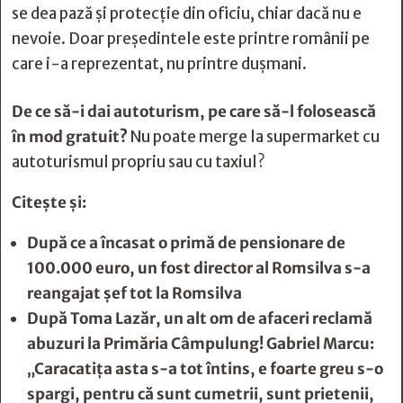
se dea pază și protecție din oficiu, chiar dacă nu e
nevoie. Doar președintele este printre românii pe
care i-a reprezentat, nu printre dușmani.
De ce să-i dai autoturism, pe care să-l folosească
în mod gratuit?
Nu poate merge la supermarket cu
autoturismul propriu sau cu taxiul?
Citește și:
După ce a încasat o primă de pensionare de
100.000 euro, un fost director al Romsilva s-a
reangajat șef tot la Romsilva
După Toma Lazăr, un alt om de afaceri reclamă
abuzuri la Primăria Câmpulung! Gabriel Marcu:
„Caracatiţa asta s-a tot întins, e foarte greu s-o
spargi, pentru că sunt cumetrii, sunt prietenii,