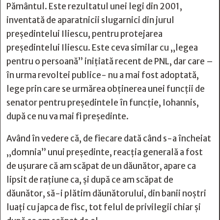
Pământul. Este rezultatul unei legi din 2001,
inventată de aparatnicii slugarnici din jurul
președintelui Iliescu, pentru protejarea
președintelui Iliescu. Este ceva similar cu „legea
pentru o persoană” inițiată recent de PNL, dar care –
în urma revoltei publice- nu a mai fost adoptată,
lege prin care se urmărea obținerea unei funcții de
senator pentru președintele în funcție, Iohannis,
după ce nu va mai fi președinte.
Având în vedere că, de fiecare dată când s-a încheiat
„domnia” unui președinte, reacția generală a fost
de ușurare că am scăpat de un dăunător, apare ca
lipsit de rațiune ca, și după ce am scăpat de
dăunător, să-i plătim dăunătorului, din banii noștri
luați cu japca de fisc, tot felul de privilegii chiar și