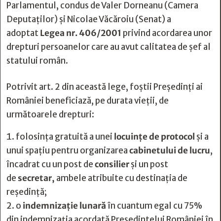
Parlamentul, condus de Valer Dorneanu (Camera
Deputaților) și Nicolae Văcăroiu (Senat) a
adoptat
Legea nr. 406/2001
privind acordarea unor
drepturi persoanelor care au avut calitatea de şef al
statului român.
Potrivit art. 2 din această lege, foștii Președinți ai
României beneficiază, pe durata vieții, de
următoarele drepturi:
folosinţa gratuită a unei
locuinţe de protocol
şi a
unui spaţiu pentru organizarea
cabinetului de lucru
,
încadrat cu un post de
consilier
şi un post
de
secretar,
ambele atribuite cu destinaţia de
reşedinţă;
o
indemnizaţie lunară
în cuantum egal cu 75%
din indemnizaţia acordată Preşedintelui României în