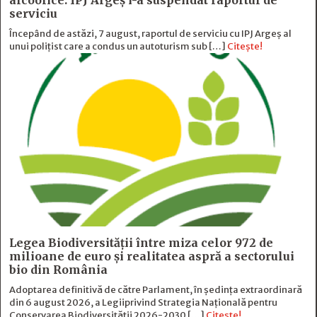
serviciu
Începând de astăzi, 7 august, raportul de serviciu cu IPJ Argeș al
unui polițist care a condus un autoturism sub […]
Citește!
Legea Biodiversității între miza celor 972 de
milioane de euro și realitatea aspră a sectorului
bio din România
Adoptarea definitivă de către Parlament, în ședința extraordinară
din 6 august 2026, a Legiiprivind Strategia Națională pentru
Conservarea Biodiversității 2026-2030 […]
Citește!