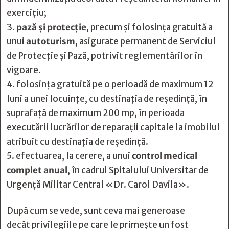
exerciţiu;
pază şi protecţie
, precum şi folosinţa gratuită a
unui
autoturism
, asigurate permanent de Serviciul
de Protecţie şi Pază, potrivit reglementărilor în
vigoare.
folosinţa gratuită pe o perioadă de maximum 12
luni a unei locuinţe, cu destinaţia de reşedinţă, în
suprafaţă de maximum 200 mp, în perioada
executării lucrărilor de reparaţii capitale la imobilul
atribuit cu destinaţia de reşedinţă.
efectuarea, la cerere, a unui
control medical
complet anual
, în cadrul Spitalului Universitar de
Urgenţă Militar Central «Dr. Carol Davila».
După cum se vede, sunt ceva mai generoase
decât
privilegiile pe care le primește un fost