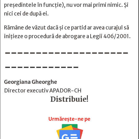
președintele în funcție), nu vor mai primi nimic. Și
nici cei de după ei.
Rămâne de văzut dacă și ce partid ar avea curajul să
inițieze o procedură de abrogare a Legii 406/2001.
--------------------
------------
Georgiana Gheorghe
Director executiv APADOR-CH
Distribuie!







Urmărește-ne pe