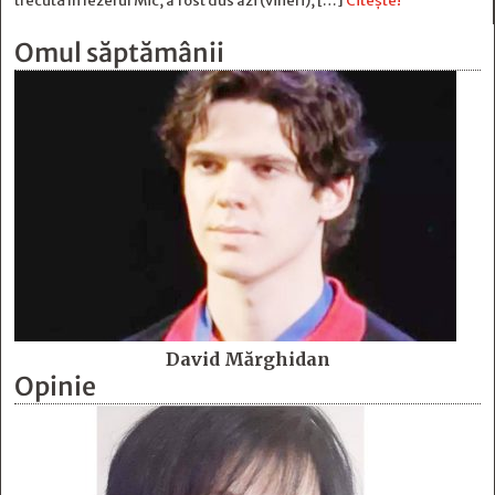
trecută în Iezerul Mic, a fost dus azi (vineri), […]
Citește!
Omul săptămânii
David Mărghidan
Opinie