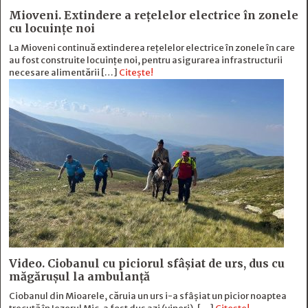
Mioveni. Extindere a rețelelor electrice în zonele
cu locuințe noi
La Mioveni continuă extinderea rețelelor electrice în zonele în care
au fost construite locuințe noi, pentru asigurarea infrastructurii
necesare alimentării […]
Citește!
Video. Ciobanul cu piciorul sfâșiat de urs, dus cu
măgărușul la ambulanță
Ciobanul din Mioarele, căruia un urs i-a sfâșiat un picior noaptea