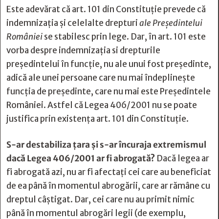
Este adevărat că art. 101 din Constituție prevede că
indemnizaţia şi celelalte drepturi
ale Preşedintelui
României
se stabilesc prin lege. Dar, în art. 101 este
vorba despre indemnizația si drepturile
președintelui în funcție, nu ale unui fost președinte,
adică ale unei persoane care nu mai îndeplinește
funcția de președinte, care nu mai este Președintele
României. Astfel că Legea 406/2001 nu se poate
justifica prin existența art. 101 din Constituție.
S-ar destabiliza țara și s-ar încuraja extremismul
dacă Legea 406/2001 ar fi abrogată?
Dacă legea ar
fi abrogată azi, nu ar fi afectați cei care au beneficiat
de ea până în momentul abrogării, care ar rămâne cu
dreptul câștigat. Dar, cei care nu au primit nimic
până în momentul abrogări legii (de exemplu,