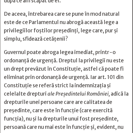
după ce am scăpat de el.
De aceea, întrebarea care se pune în mod natural
este de ce Parlamentul nu abrogă această lege a
privilegiilor foștilor președinți, lege care, pur și
simplu, sfidează cetățenii?
Guvernul poate abroga legea imediat, printr-o
ordonanță de urgență. Dreptul la privilegii nu este
un drept prevăzut în Constituție, astfel că poate fi
eliminat prin ordonanță de urgență. Iar art. 101 din
Constituție se referă strict la indemnizaţia şi
celelalte drepturi
ale Preşedintelui României,
adică la
drepturile unei persoane care are calitatea de
președinte, care este în funcție (care exercită
funcția), nu și la drepturile unui fost președinte,
persoană care nu mai este în funcție și, evident, nu