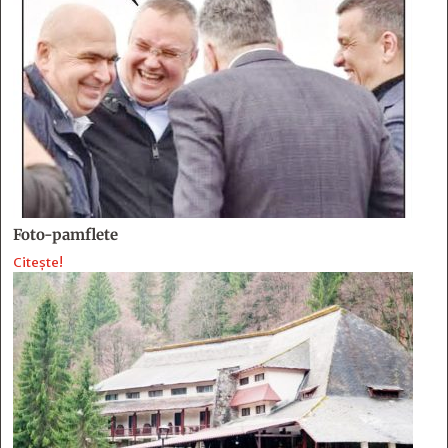
Foto-pamflete
Citește!