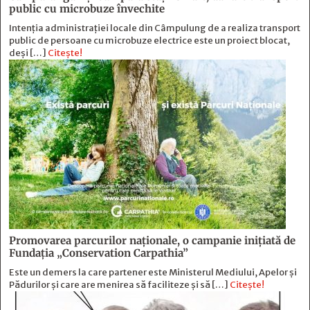
public cu microbuze învechite
Intenția administrației locale din Câmpulung de a realiza transport
public de persoane cu microbuze electrice este un proiect blocat,
deși […]
Citește!
Promovarea parcurilor naționale, o campanie inițiată de
Fundația „Conservation Carpathia”
Este un demers la care partener este Ministerul Mediului, Apelor și
Pădurilor și care are menirea să faciliteze și să […]
Citește!