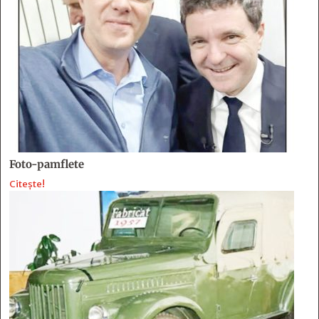
Foto-pamflete
Citește!