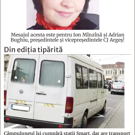
Mesajul acesta este pentru Ion Mînzînă şi Adrian
Bughiu, preşedintele şi vicepreşedintele CJ Argeş!
Din ediția tipărită
Câmpulungul îşi cumpără staţii Smart, dar are transport