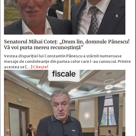
Senatorul Mihai Coteț: „Drum lin, domnule Pănescu!
Vă voi purta mereu recunoștință”
Vestea dispariției lui Constantin Pănescu a stârnit numeroase
mesaje de condoleanțe din partea celor care l-au cunoscut. Printre
acestea se […]
Citește!