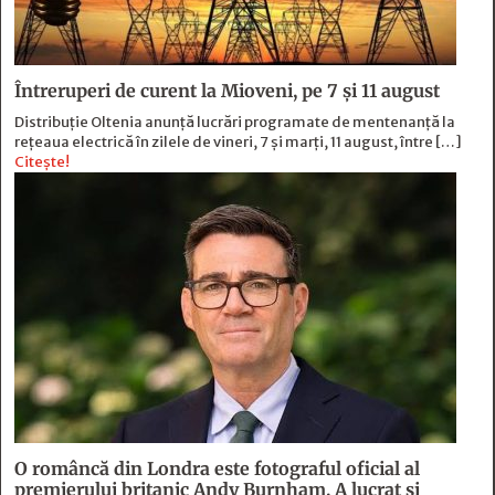
Întreruperi de curent la Mioveni, pe 7 și 11 august
Distribuție Oltenia anunță lucrări programate de mentenanță la
rețeaua electrică în zilele de vineri, 7 și marți, 11 august, între […]
Citește!
O româncă din Londra este fotograful oficial al
premierului britanic Andy Burnham. A lucrat și