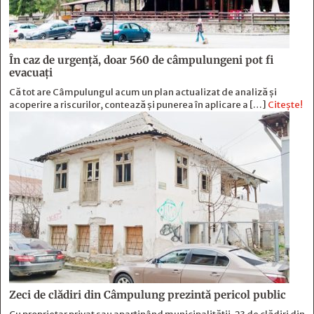
În caz de urgență, doar 560 de câmpulungeni pot fi
evacuați
Că tot are Câmpulungul acum un plan actualizat de analiză și
acoperire a riscurilor, contează și punerea în aplicare a […]
Citește!
Zeci de clădiri din Câmpulung prezintă pericol public