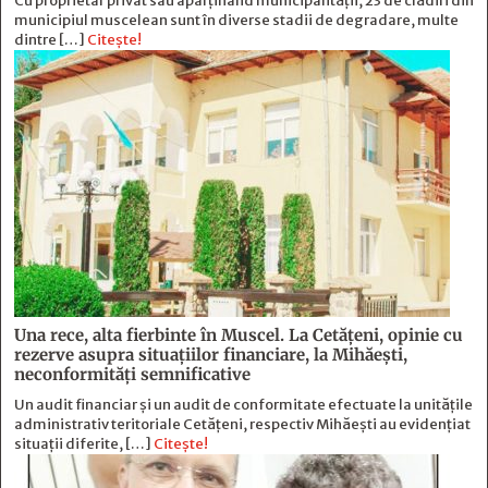
Cu proprietar privat sau aparținând municipalității, 23 de clădiri din
municipiul muscelean sunt în diverse stadii de degradare, multe
dintre […]
Citește!
Una rece, alta fierbinte în Muscel. La Cetăţeni, opinie cu
rezerve asupra situaţiilor financiare, la Mihăeşti,
neconformităţi semnificative
Un audit financiar și un audit de conformitate efectuate la unitățile
administrativ teritoriale Cetățeni, respectiv Mihăești au evidențiat
situații diferite, […]
Citește!