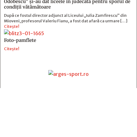
Odobescu” și-au dat liceele în judecată pentru sporul de
condiții vătămătoare
După ce fostul director adjunct al Liceului „Iulia Zamfirescu” din
Mioveni, profesorul Valeriu Fianu, a fost dat afară ca urmare […]
Citește!
Foto-pamflete
Citește!
Contact
:
e-mail:
jurnaldearges@gmail.com
Tel: 0248.221.774; 0770.582.356
Contabilitate: 0248.223.271
Whatsapp: 0770.582.356