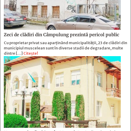
Zeci de clădiri din Câmpulung prezintă pericol public
Cu proprietar privat sau aparținând municipalității, 23 de clădiri din
municipiul muscelean sunt în diverse stadii de degradare, multe
dintre […]
Citește!