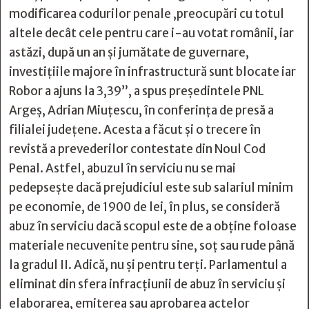
modificarea codurilor penale ,preocupări cu totul
altele decât cele pentru care i-au votat românii, iar
astăzi, după un an și jumătate de guvernare,
investițiile majore în infrastructură sunt blocate iar
Robor a ajuns la 3,39”, a spus președintele PNL
Argeș, Adrian Miuțescu, în conferința de presă a
filialei județene. Acesta a făcut și o trecere în
revistă a prevederilor contestate din Noul Cod
Penal. Astfel, abuzul în serviciu nu se mai
pedepsește dacă prejudiciul este sub salariul minim
pe economie, de 1900 de lei, în plus, se consideră
abuz în serviciu dacă scopul este de a obţine foloase
materiale necuvenite pentru sine, soţ sau rude până
la gradul II. Adică, nu și pentru terți. Parlamentul a
eliminat din sfera infracţiunii de abuz în serviciu și
elaborarea, emiterea sau aprobarea actelor