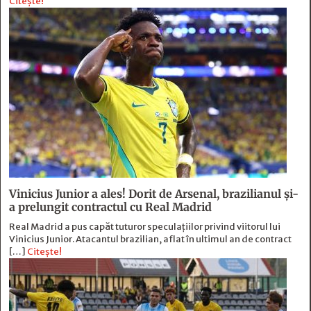
Citește!
Vinicius Junior a ales! Dorit de Arsenal, brazilianul și-
a prelungit contractul cu Real Madrid
Real Madrid a pus capăt tuturor speculațiilor privind viitorul lui
Vinicius Junior. Atacantul brazilian, aflat în ultimul an de contract
[…]
Citește!