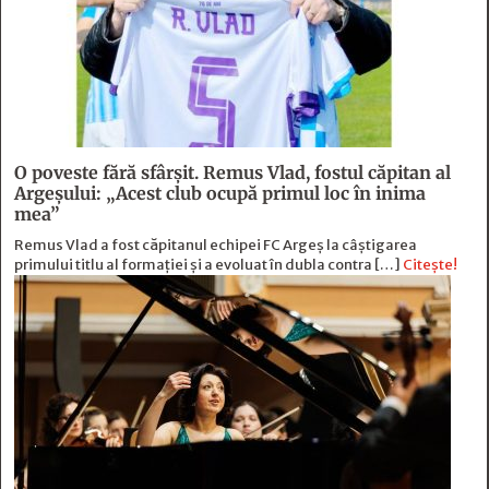
O poveste fără sfârşit. Remus Vlad, fostul căpitan al
Argeşului: „Acest club ocupă primul loc în inima
mea”
Remus Vlad a fost căpitanul echipei FC Argeș la câștigarea
primului titlu al formației și a evoluat în dubla contra […]
Citește!