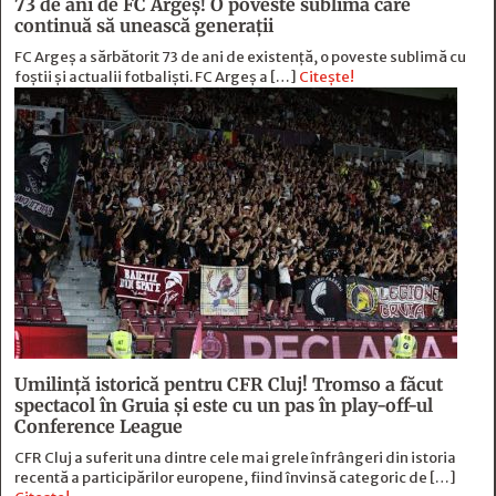
73 de ani de FC Argeş! O poveste sublimă care
continuă să unească generaţii
FC Argeș a sărbătorit 73 de ani de existență, o poveste sublimă cu
foștii și actualii fotbaliști. FC Argeș a […]
Citește!
Umilință istorică pentru CFR Cluj! Tromso a făcut
spectacol în Gruia și este cu un pas în play-off-ul
Conference League
CFR Cluj a suferit una dintre cele mai grele înfrângeri din istoria
recentă a participărilor europene, fiind învinsă categoric de […]