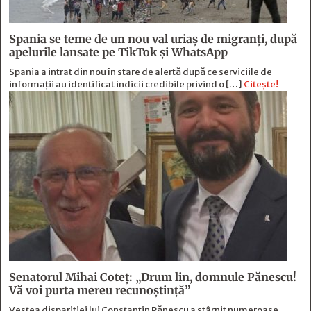
Spania se teme de un nou val uriaș de migranți, după
apelurile lansate pe TikTok și WhatsApp
Spania a intrat din nou în stare de alertă după ce serviciile de
informații au identificat indicii credibile privind o […]
Citește!
Senatorul Mihai Coteț: „Drum lin, domnule Pănescu!
Vă voi purta mereu recunoștință”
Vestea dispariției lui Constantin Pănescu a stârnit numeroase