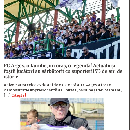
FC Argeş, o familie, un oraș, o legendă! Actualii şi
foştii jucători au sărbătorit cu suporterii 73 de ani de
istorie!
Aniversarea celor 73 de ani de existență ai FC Argeș a fost o
demonstrație impresionantă de unitate, pasiune și devotament,
[…]
Citește!