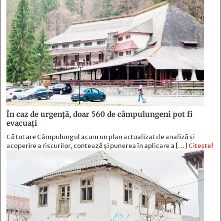
În caz de urgență, doar 560 de câmpulungeni pot fi
evacuați
Că tot are Câmpulungul acum un plan actualizat de analiză și
acoperire a riscurilor, contează și punerea în aplicare a […]
Citește!