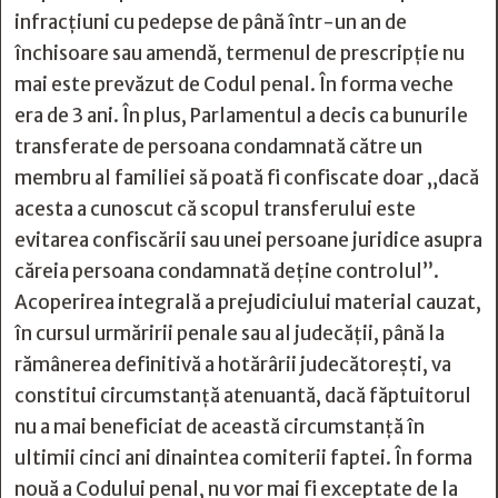
infracțiuni cu pedepse de până într-un an de
închisoare sau amendă, termenul de prescripție nu
mai este prevăzut de Codul penal. În forma veche
era de 3 ani. În plus, Parlamentul a decis ca bunurile
transferate de persoana condamnată către un
membru al familiei să poată fi confiscate doar „dacă
acesta a cunoscut că scopul transferului este
evitarea confiscării sau unei persoane juridice asupra
căreia persoana condamnată deţine controlul”.
Acoperirea integrală a prejudiciului material cauzat,
în cursul urmăririi penale sau al judecății, până la
rămânerea definitivă a hotărârii judecătorești, va
constitui circumstanță atenuantă, dacă făptuitorul
nu a mai beneficiat de această circumstanță în
ultimii cinci ani dinaintea comiterii faptei. În forma
nouă a Codului penal, nu vor mai fi exceptate de la