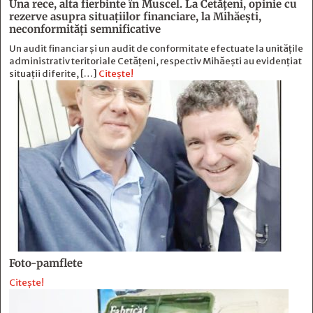
Una rece, alta fierbinte în Muscel. La Cetăţeni, opinie cu
rezerve asupra situaţiilor financiare, la Mihăeşti,
neconformităţi semnificative
Un audit financiar și un audit de conformitate efectuate la unitățile
administrativ teritoriale Cetățeni, respectiv Mihăești au evidențiat
situații diferite, […]
Citește!
Foto-pamflete
Citește!