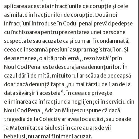
aplicarea acesteia infracțiunile de corupție și cele
asimilate infracțiunilor de corupție. Două noi
infracțiuni introduse în Codul penal prevăd pedepse
cu închisoarea pentru prezentarea unei persoane
suspectate sau acuzate ca și cum ar fi condamnată,
ceea ce înseamnă presiuni asupra magistraților. Și
de asemenea, o altă problemă „ rezolvată” prin
Noul Cod Penal este descurajarea denunțurilor. În
cazul dării de mită, mituitorul ar scăpa de pedeapsă
doar dacă denunță fapta „nu mai târziu de 1 an de la
data săvârșirii acesteia”. În ceea ce privește
eliminarea ca infracțiune a neglijenței în serviciu din
Noul Cod Penal, Adrian Miuțescu spune că dacă
tragedia de la Colectiv ar avea loc astăzi, sau cea de
la Maternitatea Giulești în care au ars de vii
bebeluși, nu ar mai fi nimeni acuzat.