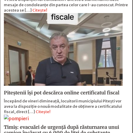
mesaje de condoleanțe din partea celor care l-au cunoscut. Printre
acestea se […]
Citește!
Piteștenii își pot descărca online certificatul fiscal
Începând de vineri dimineață, locuitorii municipiului Pitești vor
avea la dispoziție o nouă modalitate de obținere a certificatului
fiscal, direct […]
Citește!
Timiș: evacuări de urgență după răsturnarea unui
camion încărcat cu 6.000 de litri de substanțe