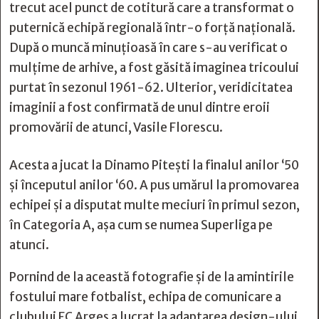
trecut acel punct de cotitură care a transformat o
puternică echipă regională într-o forță națională.
După o muncă minuțioasă în care s-au verificat o
mulțime de arhive, a fost găsită imaginea tricoului
purtat în sezonul 1961-62. Ulterior, veridicitatea
imaginii a fost confirmată de unul dintre eroii
promovării de atunci, Vasile Florescu.
Acesta a jucat la Dinamo Pitești la finalul anilor ‘50
și începutul anilor ‘60. A pus umărul la promovarea
echipei și a disputat multe meciuri în primul sezon,
în Categoria A, așa cum se numea Superliga pe
atunci.
Pornind de la această fotografie și de la amintirile
fostului mare fotbalist, echipa de comunicare a
clubului FC Argeș a lucrat la adaptarea design-ului