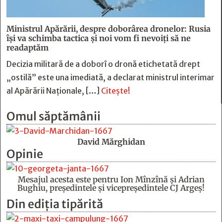
Ministrul Apărării, despre doborârea dronelor: Rusia
îşi va schimba tactica şi noi vom fi nevoiţi să ne
readaptăm
Decizia militară de a doborî o dronă etichetată drept
„ostilă” este una imediată, a declarat ministrul interimar
al Apărării Naţionale, […]
Citește!
Omul săptămânii
David Mărghidan
Opinie
Mesajul acesta este pentru Ion Mînzînă şi Adrian
Bughiu, preşedintele şi vicepreşedintele CJ Argeş!
Din ediția tipărită