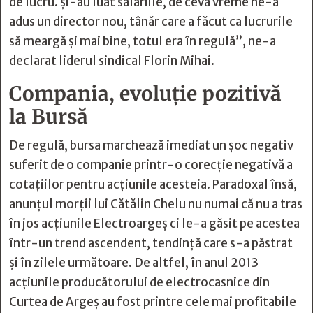
de lucru. și-au luat salariile, de ceva vreme ne-a
adus un director nou, tânăr care a făcut ca lucrurile
să meargă și mai bine, totul era în regulă”, ne-a
declarat liderul sindical Florin Mihai.
Compania, evoluție pozitivă
la Bursă
De regulă, bursa marchează imediat un șoc negativ
suferit de o companie printr-o corecție negativă a
cotațiilor pentru acțiunile acesteia. Paradoxal însă,
anunțul morții lui Cătălin Chelu nu numai că nu a tras
în jos acțiunile Electroargeș ci le-a găsit pe acestea
într-un trend ascendent, tendință care s-a păstrat
și în zilele următoare. De altfel, în anul 2013
acțiunile producătorului de electrocasnice din
Curtea de Argeș au fost printre cele mai profitabile