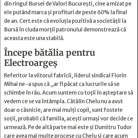
din ringul Bursei de Valori București, cine a mizat pe
ele putând marca și profituri de peste 60% la final
de an. Cert este că evoluția pozitivă a societății la
Bursă în ciuda morții patronului demonstrează că
aceasta este una stabilă.
Începe bătălia pentru
Electroargeș
Referitor la viitorul fabricii, liderul sindical Florin
Mihai ne-a spus că „ar fi păcat ca lucrurile să se
schimbe în rău. Acum suntem cu toţii în aşteptare să
vedem ce se va întâmpla. Cătălin Chelu nu a avut
doar o căsnicie, are mai mulţi copii, sunt fostele
soţii, probabil că familia, aceşti urmaşi vor decide ce
urmează. Pe de altă parte mai este şi Dumitru Tudor
care avea mai multe procese cu Chelu şi care acum