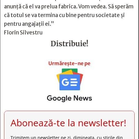
anunţă că el va prelua fabrica. Vom vedea. Să sperăm
că totul se va termina cu bine pentru societate şi
pentru angajaţii ei.”
Florin Silvestru
Distribuie!







Urmărește-ne pe
Abonează-te la newsletter!
Trimitem un newsletter pe zi, dimineața, cu știrile din