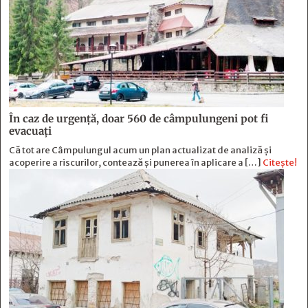
În caz de urgență, doar 560 de câmpulungeni pot fi
evacuați
Că tot are Câmpulungul acum un plan actualizat de analiză și
acoperire a riscurilor, contează și punerea în aplicare a […]
Citește!