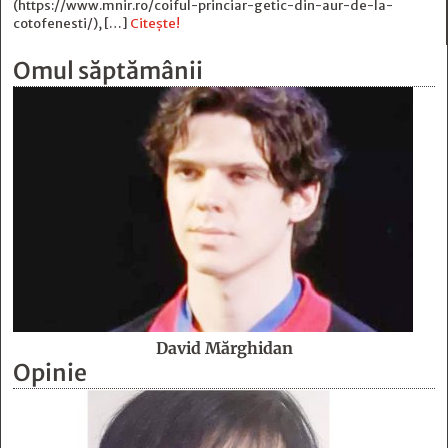
(https://www.mnir.ro/coiful-princiar-getic-din-aur-de-la-
cotofenesti/), […]
Citește!
Omul săptămânii
David Mărghidan
Opinie