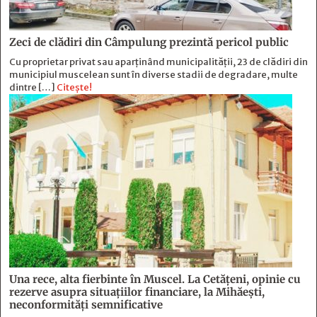
Zeci de clădiri din Câmpulung prezintă pericol public
Cu proprietar privat sau aparținând municipalității, 23 de clădiri din
municipiul muscelean sunt în diverse stadii de degradare, multe
dintre […]
Citește!
Una rece, alta fierbinte în Muscel. La Cetăţeni, opinie cu
rezerve asupra situaţiilor financiare, la Mihăeşti,
neconformităţi semnificative