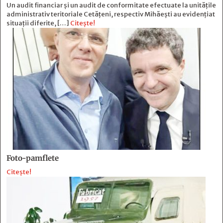
Un audit financiar și un audit de conformitate efectuate la unitățile
administrativ teritoriale Cetățeni, respectiv Mihăești au evidențiat
situații diferite, […]
Citește!
Foto-pamflete
Citește!