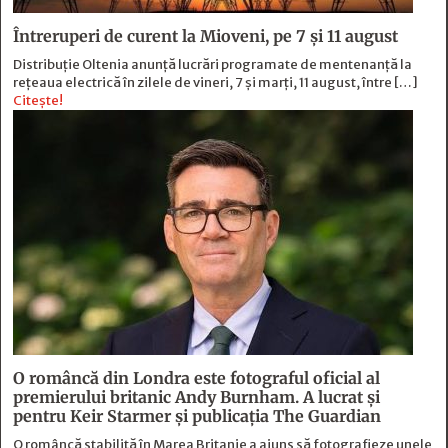
Întreruperi de curent la Mioveni, pe 7 și 11 august
Distribuție Oltenia anunță lucrări programate de mentenanță la
rețeaua electrică în zilele de vineri, 7 și marți, 11 august, între […]
Citește!
O româncă din Londra este fotograful oficial al
premierului britanic Andy Burnham. A lucrat și
pentru Keir Starmer și publicația The Guardian
O româncă stabilită în Marea Britanie a ajuns să fotografieze unele