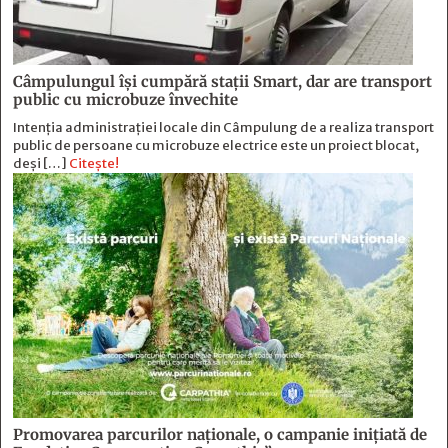
Câmpulungul îşi cumpără staţii Smart, dar are transport
public cu microbuze învechite
Intenția administrației locale din Câmpulung de a realiza transport
public de persoane cu microbuze electrice este un proiect blocat,
deși […]
Citește!
Promovarea parcurilor naționale, o campanie inițiată de