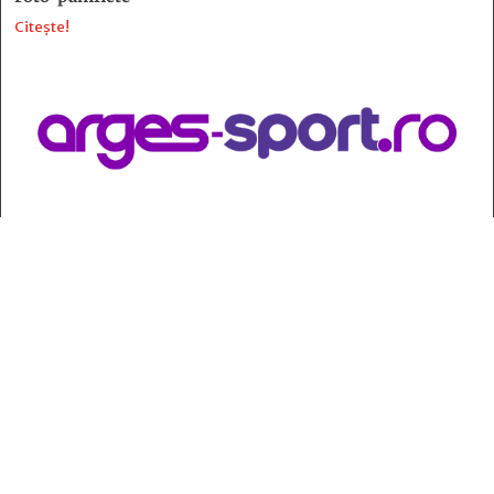
Citește!
Contact
:
e-mail:
jurnaldearges@gmail.com
Tel: 0248.221.774; 0770.582.356
Contabilitate: 0248.223.271
Whatsapp: 0770.582.356
Redactor șef: Alina Crângeanu;
Redactor șef adj.: Gabriel Lixandru;
Secretar general de redacție: Mari Tudor;
Manager: Cristian Vasile;