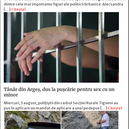
dintre cele mai importante figuri ale politicii britanice. Alecsandra
[…]
Citește!
Tânăr din Argeș, dus la pușcărie pentru sex cu un
minor
Miercuri, 5 august, polițiștii din cadrul Secției Rurale Tigveni au
pus în aplicare un mandat de aplicare a unei pedepse […]
Citește!