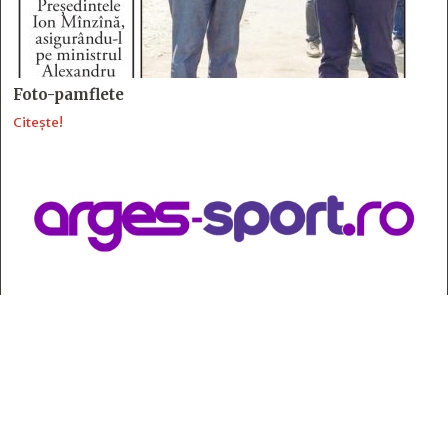
Foto-pamflete
Citește!
Contact
:
e-mail:
jurnaldearges@gmail.com
Tel: 0248.221.774; 0770.582.356
Contabilitate: 0248.223.271
Whatsapp: 0770.582.356