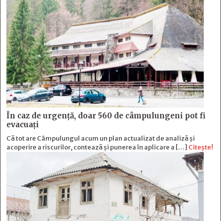
În caz de urgență, doar 560 de câmpulungeni pot fi
evacuați
Că tot are Câmpulungul acum un plan actualizat de analiză și
acoperire a riscurilor, contează și punerea în aplicare a […]
Citește!