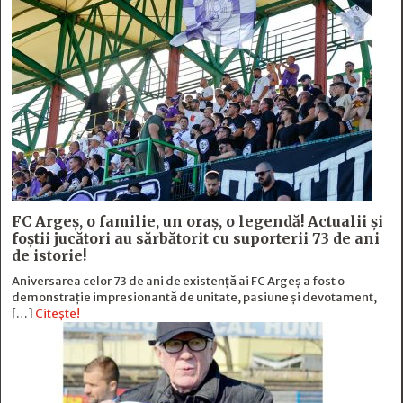
FC Argeş, o familie, un oraș, o legendă! Actualii şi
foştii jucători au sărbătorit cu suporterii 73 de ani
de istorie!
Aniversarea celor 73 de ani de existență ai FC Argeș a fost o
demonstrație impresionantă de unitate, pasiune și devotament,
[…]
Citește!