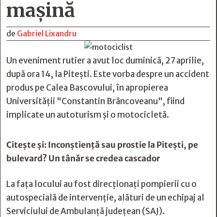
maşină
de
Gabriel Lixandru
Un eveniment rutier a avut loc duminică, 27 aprilie,
după ora 14, la Piteşti. Este vorba despre un accident
produs pe Calea Bascovului, în apropierea
Universităţii "Constantin Brâncoveanu", fiind
implicate un autoturism și o motocicletă.
Citeşte şi:
Inconştienţă sau prostie la Piteşti, pe
bulevard? Un tânăr se credea cascador
La faţa locului au fost direcţionaţi pompierii cu o
autospecială de intervenție, alături de un echipaj al
Serviciului de Ambulanţă judeţean (SAJ).