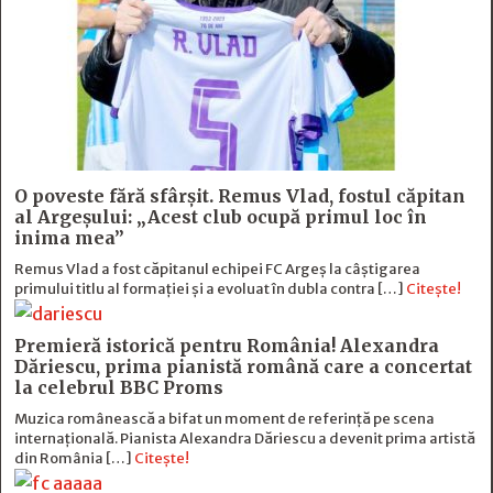
O poveste fără sfârşit. Remus Vlad, fostul căpitan
al Argeşului: „Acest club ocupă primul loc în
inima mea”
Remus Vlad a fost căpitanul echipei FC Argeș la câștigarea
primului titlu al formației și a evoluat în dubla contra […]
Citește!
Premieră istorică pentru România! Alexandra
Dăriescu, prima pianistă română care a concertat
la celebrul BBC Proms
Muzica românească a bifat un moment de referință pe scena
internațională. Pianista Alexandra Dăriescu a devenit prima artistă
din România […]
Citește!