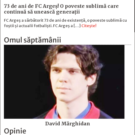
73 de ani de FC Argeş! O poveste sublimă care
continuă să unească generaţii
FC Argeș a sărbătorit 73 de ani de existență, o poveste sublimă cu
foștii și actualii fotbaliști. FC Argeș a […]
Citește!
Omul săptămânii
David Mărghidan
Opinie