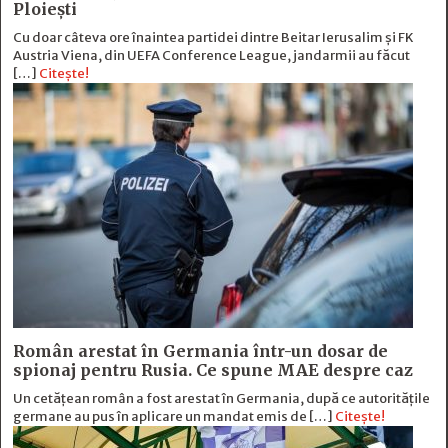
Ploiești
Cu doar câteva ore înaintea partidei dintre Beitar Ierusalim și FK
Austria Viena, din UEFA Conference League, jandarmii au făcut
[…]
Citește!
Român arestat în Germania într-un dosar de
spionaj pentru Rusia. Ce spune MAE despre caz
Un cetățean român a fost arestat în Germania, după ce autoritățile
germane au pus în aplicare un mandat emis de […]
Citește!