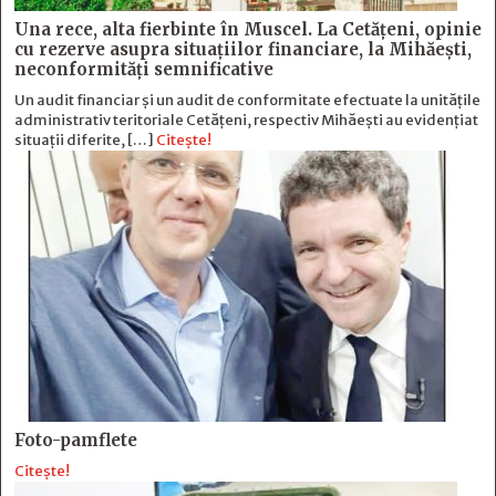
Una rece, alta fierbinte în Muscel. La Cetăţeni, opinie
cu rezerve asupra situaţiilor financiare, la Mihăeşti,
neconformităţi semnificative
Un audit financiar și un audit de conformitate efectuate la unitățile
administrativ teritoriale Cetățeni, respectiv Mihăești au evidențiat
situații diferite, […]
Citește!
Foto-pamflete
Citește!