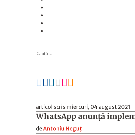






articol scris miercuri, 04 august 2021
WhatsApp anunţă implemen
de
Antoniu Neguț