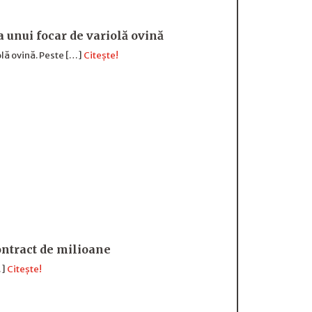
a unui focar de variolă ovină
olă ovină. Peste […]
Citește!
ntract de milioane
…]
Citește!