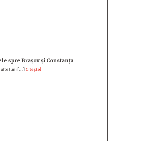
sele spre Brașov și Constanța
ulte luni […]
Citește!