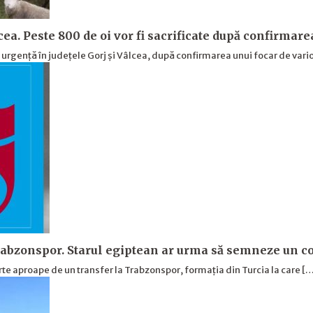
cea. Peste 800 de oi vor fi sacrificate după confirmare
e urgență în județele Gorj și Vâlcea, după confirmarea unui focar de vari
abzonspor. Starul egiptean ar urma să semneze un co
rte aproape de un transfer la Trabzonspor, formația din Turcia la care [