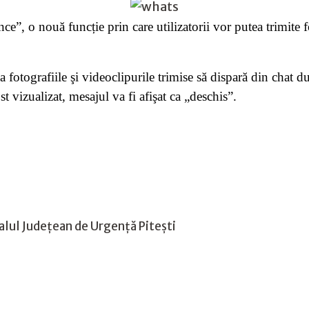
o nouă funcție prin care utilizatorii vor putea trimite fot
fotografiile şi videoclipurile trimise să dispară din chat d
 vizualizat, mesajul va fi afişat ca „deschis”.
talul Județean de Urgență Pitești