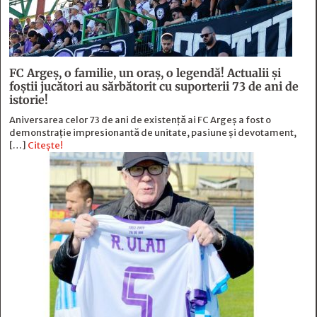
FC Argeş, o familie, un oraș, o legendă! Actualii şi
foştii jucători au sărbătorit cu suporterii 73 de ani de
istorie!
Aniversarea celor 73 de ani de existență ai FC Argeș a fost o
demonstrație impresionantă de unitate, pasiune și devotament,
[…]
Citește!