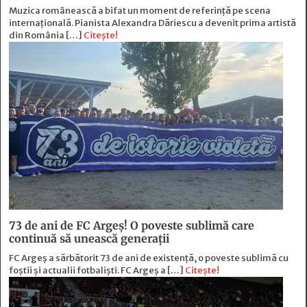
Muzica românească a bifat un moment de referință pe scena
internațională. Pianista Alexandra Dăriescu a devenit prima artistă
din România […]
Citește!
73 de ani de FC Argeş! O poveste sublimă care
continuă să unească generaţii
FC Argeș a sărbătorit 73 de ani de existență, o poveste sublimă cu
foștii și actualii fotbaliști. FC Argeș a […]
Citește!