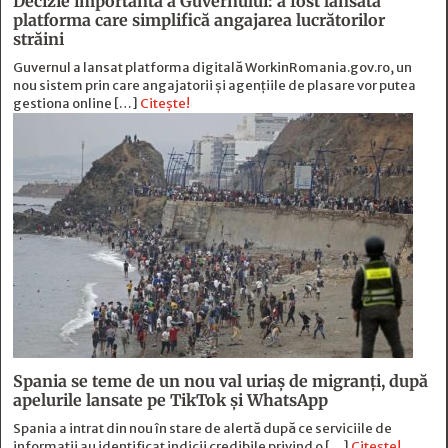
Decizie importantă a Guvernului: a fost lansată
platforma care simplifică angajarea lucrătorilor
străini
Guvernul a lansat platforma digitală WorkinRomania.gov.ro, un
nou sistem prin care angajatorii și agențiile de plasare vor putea
gestiona online […]
Citește!
Spania se teme de un nou val uriaș de migranți, după
apelurile lansate pe TikTok și WhatsApp
Spania a intrat din nou în stare de alertă după ce serviciile de
informații au identificat indicii credibile privind o […]
Citește!