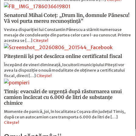
Senatorul Mihai Coteț: „Drum lin, domnule Pănescu!
Vă voi purta mereu recunoștință”
Vestea dispariției lui Constantin Pănescu a stârnit numeroase
mesaje de condoleanțe din partea celor care l-au cunoscut. Printre
acestea se […]
Citește!
Piteștenii își pot descărca online certificatul fiscal
Începând de vineri dimineață, locuitorii municipiului Pitești vor
avea la dispoziție o nouă modalitate de obținere a certificatului
fiscal, direct […]
Citește!
Timiș: evacuări de urgență după răsturnarea unui
camion încărcat cu 6.000 de litri de substanțe
chimice
Momente de panică, joi, în localitatea Coșava din județul Timiș,
după ce un autocamion care transporta 6.000 de litri de […]
Citește!