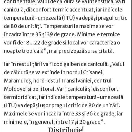
continentale, valul de căldură se va intensifica, va fi
caniculă, disconfort termic accentuat, iar indicele
temperatură-umezeală (ITU) va depăși pragul critic
de 80 de unități. Temperaturile maxime se vor
încadra între 35 și 39 de grade. Minimele termice
vor fi de 18...22 de grade și local vor caracteriza o
noapte tropicală”, mai precizează sursa citată.
Iar în restul țării va fi cod galben de caniculă. „Valul
de căldură se va extinde în nordul Crișanei,
Maramureș, nord-estul Transilvaniei, centrul
Moldovei și pe litoral. Va fi caniculă și disconfort
termic ridicat, iar indicele temperatură-umezeală
(ITU) va depăși ușor pragul critic de 80 de unități.
Maximele se vor încadra între 33 și 36 de grade, iar
minimele, în general, între 17 și 20 grade”.
Distribuie!