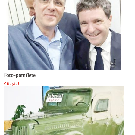
Foto-pamflete
Citește!