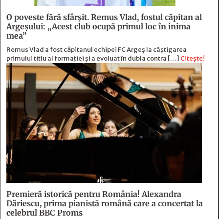
O poveste fără sfârşit. Remus Vlad, fostul căpitan al
Argeşului: „Acest club ocupă primul loc în inima
mea”
Remus Vlad a fost căpitanul echipei FC Argeș la câștigarea
primului titlu al formației și a evoluat în dubla contra […]
Citește!
Premieră istorică pentru România! Alexandra
Dăriescu, prima pianistă română care a concertat la
celebrul BBC Proms