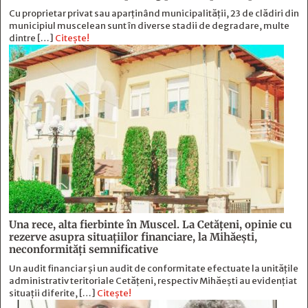
Cu proprietar privat sau aparținând municipalității, 23 de clădiri din
municipiul muscelean sunt în diverse stadii de degradare, multe
dintre […]
Citește!
Una rece, alta fierbinte în Muscel. La Cetăţeni, opinie cu
rezerve asupra situaţiilor financiare, la Mihăeşti,
neconformităţi semnificative
Un audit financiar și un audit de conformitate efectuate la unitățile
administrativ teritoriale Cetățeni, respectiv Mihăești au evidențiat
situații diferite, […]
Citește!