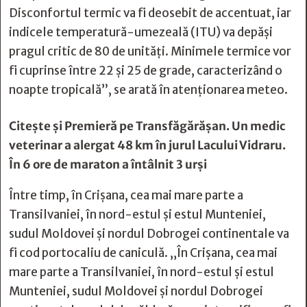
Disconfortul termic va fi deosebit de accentuat, iar
indicele temperatură-umezeală (ITU) va depăși
pragul critic de 80 de unități. Minimele termice vor
fi cuprinse între 22 și 25 de grade, caracterizând o
noapte tropicală”, se arată în atenționarea meteo.
Citește și
Premieră pe Transfăgărăşan. Un medic
veterinar a alergat 48 km în jurul Lacului Vidraru.
În 6 ore de maraton a întâlnit 3 urşi
Între timp, în Crișana, cea mai mare parte a
Transilvaniei, în nord-estul și estul Munteniei,
sudul Moldovei și nordul Dobrogei continentale va
fi cod portocaliu de caniculă. „În Crișana, cea mai
mare parte a Transilvaniei, în nord-estul și estul
Munteniei, sudul Moldovei și nordul Dobrogei