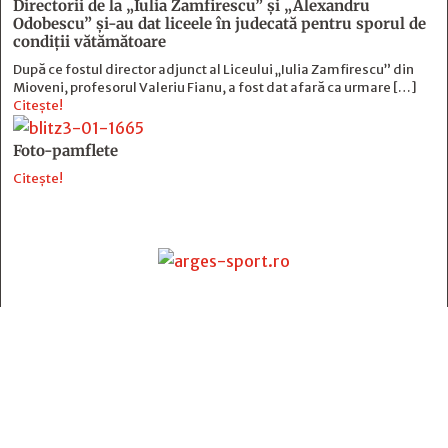
Directorii de la „Iulia Zamfirescu” și „Alexandru
Odobescu” și-au dat liceele în judecată pentru sporul de
condiții vătămătoare
După ce fostul director adjunct al Liceului „Iulia Zamfirescu” din
Mioveni, profesorul Valeriu Fianu, a fost dat afară ca urmare […]
Citește!
Foto-pamflete
Citește!
Contact
:
e-mail:
jurnaldearges@gmail.com
Tel: 0248.221.774; 0770.582.356
Contabilitate: 0248.223.271
Whatsapp: 0770.582.356