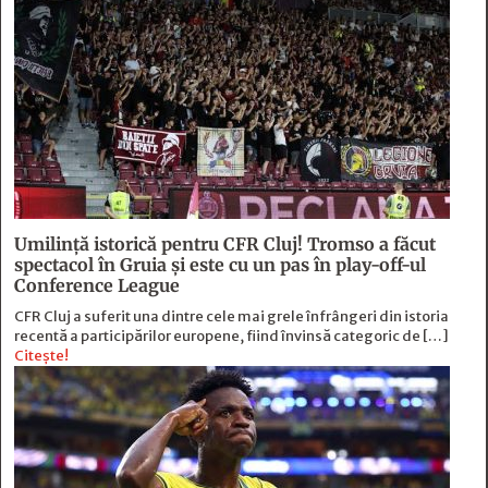
Umilință istorică pentru CFR Cluj! Tromso a făcut
spectacol în Gruia și este cu un pas în play-off-ul
Conference League
CFR Cluj a suferit una dintre cele mai grele înfrângeri din istoria
recentă a participărilor europene, fiind învinsă categoric de […]
Citește!