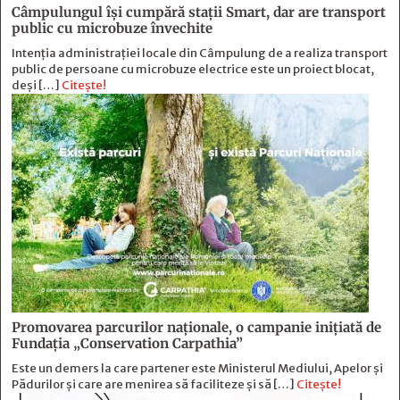
Câmpulungul îşi cumpără staţii Smart, dar are transport
public cu microbuze învechite
Intenția administrației locale din Câmpulung de a realiza transport
public de persoane cu microbuze electrice este un proiect blocat,
deși […]
Citește!
Promovarea parcurilor naționale, o campanie inițiată de
Fundația „Conservation Carpathia”
Este un demers la care partener este Ministerul Mediului, Apelor și
Pădurilor și care are menirea să faciliteze și să […]
Citește!