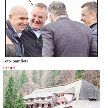
Foto-pamflete
Citește!