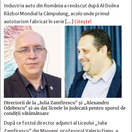
Industria auto din România a renăscut după Al Doilea
Război Mondial la Câmpulung, acolo unde primul
autoturism fabricat în serie […]
Citește!
Directorii de la „Iulia Zamfirescu” și „Alexandru
Odobescu” și-au dat liceele în judecată pentru sporul de
condiții vătămătoare
După ce fostul director adjunct al Liceului „Iulia
Zamfirescu” din Mioveni, profesorul Valeriu Fianu, a