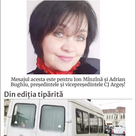
Mesajul acesta este pentru Ion Mînzînă şi Adrian
Bughiu, preşedintele şi vicepreşedintele CJ Argeş!
Din ediția tipărită