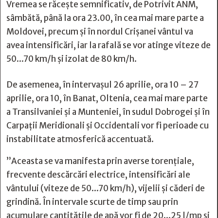
Vremea se răceşte semnificativ, de Potrivit ANM,
sâmbătă, până la ora 23.00, în cea mai mare parte a
Moldovei, precum şi în nordul Crişanei vântul va
avea intensificări, iar la rafală se vor atinge viteze de
50...70 km/h şi izolat de 80 km/h.
De asemenea, în intervaşul 26 aprilie, ora 10 – 27
aprilie, ora 10, în Banat, Oltenia, cea mai mare parte
a Transilvaniei şi a Munteniei, în sudul Dobrogei şi în
Carpaţii Meridionali şi Occidentali vor fi perioade cu
instabilitate atmosferică accentuată.
”Aceasta se va manifesta prin averse torenţiale,
frecvente descărcări electrice, intensificări ale
vântului (viteze de 50...70 km/h), vijelii şi căderi de
grindină. În intervale scurte de timp sau prin
acumulare cantităţile de apă vor fi de 20...25 l/mp şi