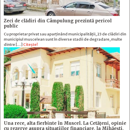
Zeci de clădiri din Câmpulung prezintă pericol
public
Cu proprietar privat sau aparținând municipalității, 23 de clădiri din
municipiul muscelean sunt în diverse stadii de degradare, multe
dintre […]
Citește!
Una rece, alta fierbinte în Muscel. La Cetăţeni, opinie
cu rezerve asupra situaţiilor financiare, la Mihăeşti,