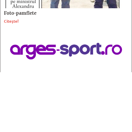
Foto-pamflete
Citește!
Contact
:
e-mail:
jurnaldearges@gmail.com
Tel: 0248.221.774; 0770.582.356
Contabilitate: 0248.223.271
Whatsapp: 0770.582.356
Redactor șef: Alina Crângeanu;