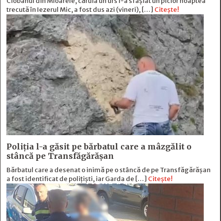
Ciobanul din Mioarele, căruia un urs i-a sfâșiat un picior noaptea
trecută în Iezerul Mic, a fost dus azi (vineri), […]
Citește!
Poliția l-a găsit pe bărbatul care a mâzgălit o
stâncă pe Transfăgărășan
Bărbatul care a desenat o inimă pe o stâncă de pe Transfăgărășan
a fost identificat de polițiști, iar Garda de […]
Citește!