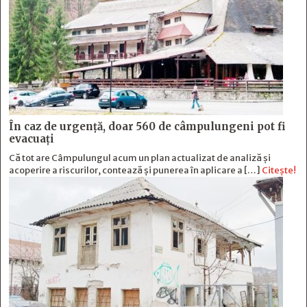
În caz de urgență, doar 560 de câmpulungeni pot fi
evacuați
Că tot are Câmpulungul acum un plan actualizat de analiză și
acoperire a riscurilor, contează și punerea în aplicare a […]
Citește!