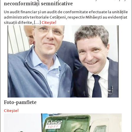
neconformităţi semnificative
Un audit financiar și un audit de conformitate efectuate la unitățile
administrativ teritoriale Cetățeni, respectiv Mihăești au evidențiat
situații diferite, […]
Citește!
Foto-pamflete
Citește!