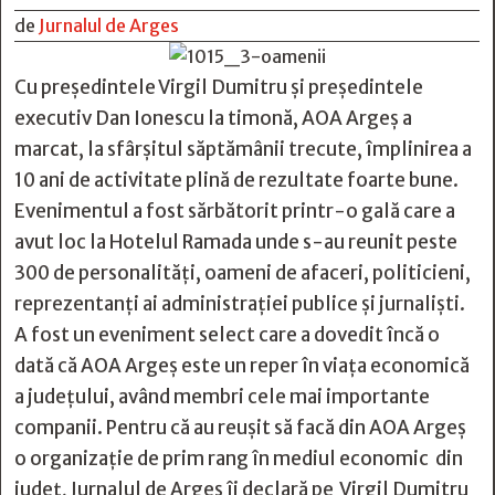
de
Jurnalul de Arges
Cu preşedintele Virgil Dumitru şi președintele
executiv Dan Ionescu la timonă, AOA Argeș a
marcat, la sfârşitul săptămânii trecute, împlinirea a
10 ani de activitate plină de rezultate foarte bune.
Evenimentul a fost sărbătorit printr-o gală care a
avut loc la Hotelul Ramada unde s-au reunit peste
300 de personalități, oameni de afaceri, politicieni,
reprezentanţi ai administraţiei publice şi jurnalişti.
A fost un eveniment select care a dovedit încă o
dată că AOA Argeș este un reper în viața economică
a județului, având membri cele mai importante
companii. Pentru că au reușit să facă din AOA Argeș
o organizație de prim rang în mediul economic din
județ, Jurnalul de Argeş îi declară pe Virgil Dumitru