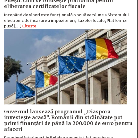
Pitești. Cum se folosește platforma pentru
eliberarea certificatelor fiscale
Începând de vineri este funcțională o nouă versiune a Sistemului
electronic de încasare a impozitelor și taxelor locale, Platformă
pusă […]
Citește!
Guvernul lansează programul „Diaspora
investește acasă”. Românii din străinătate pot
primi finanțări de până la 200.000 de euro pentru
afaceri
Premierul interimar Ilie Bolojan a anunțat, joi, aprobarea