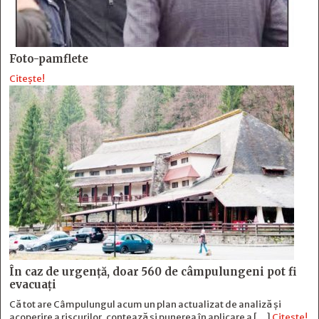
Foto-pamflete
Citește!
În caz de urgență, doar 560 de câmpulungeni pot fi
evacuați
Că tot are Câmpulungul acum un plan actualizat de analiză și
acoperire a riscurilor, contează și punerea în aplicare a […]
Citește!