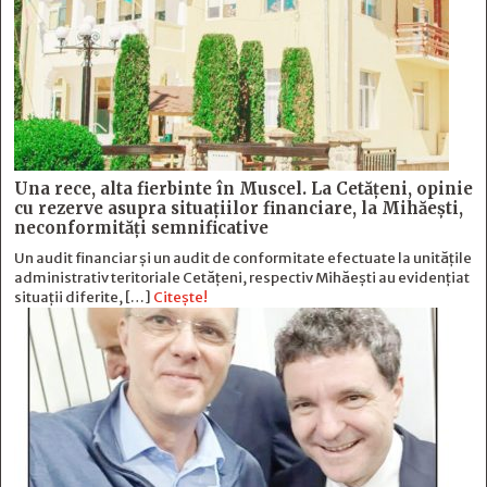
Una rece, alta fierbinte în Muscel. La Cetăţeni, opinie
cu rezerve asupra situaţiilor financiare, la Mihăeşti,
neconformităţi semnificative
Un audit financiar și un audit de conformitate efectuate la unitățile
administrativ teritoriale Cetățeni, respectiv Mihăești au evidențiat
situații diferite, […]
Citește!