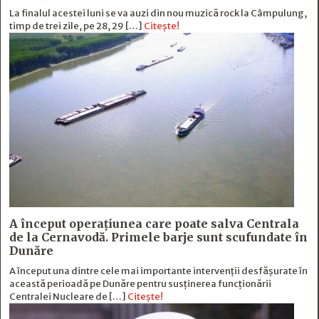
La finalul acestei luni se va auzi din nou muzică rock la Câmpulung,
timp de trei zile, pe 28, 29 […]
Citește!
A început operațiunea care poate salva Centrala
de la Cernavodă. Primele barje sunt scufundate în
Dunăre
A început una dintre cele mai importante intervenții desfășurate în
această perioadă pe Dunăre pentru susținerea funcționării
Centralei Nucleare de […]
Citește!