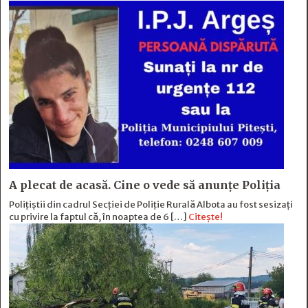
A plecat de acasă. Cine o vede să anunțe Poliția
Polițiștii din cadrul Secției de Poliție Rurală Albota au fost sesizați
cu privire la faptul că, în noaptea de 6 […]
Citește!