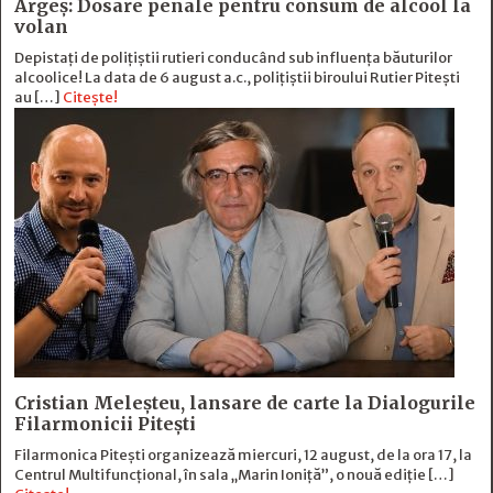
Argeș: Dosare penale pentru consum de alcool la
volan
Depistați de polițiștii rutieri conducând sub influența băuturilor
alcoolice! La data de 6 august a.c., polițiștii biroului Rutier Pitești
au […]
Citește!
Cristian Meleșteu, lansare de carte la Dialogurile
Filarmonicii Pitești
Filarmonica Pitești organizează miercuri, 12 august, de la ora 17, la
Centrul Multifuncțional, în sala „Marin Ioniță”, o nouă ediție […]