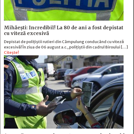
Mihăești: Incredibil! La 80 de ani a fost depistat
cu viteză excesivă
Depistat de polițiștii rutieri din Câmpulung conducând cu viteză
excesivă! În ziua de 06 august a.c., polițiștii din cadrul Biroului […]
Citește!