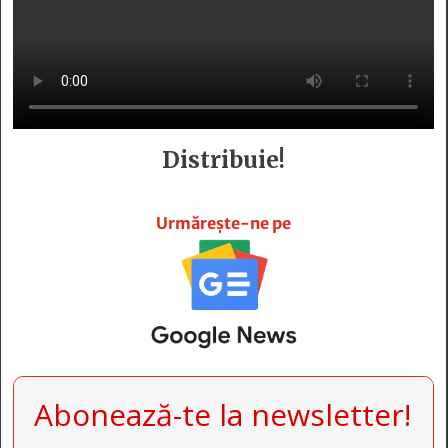
Distribuie!







Urmărește-ne pe
Abonează-te la newsletter!