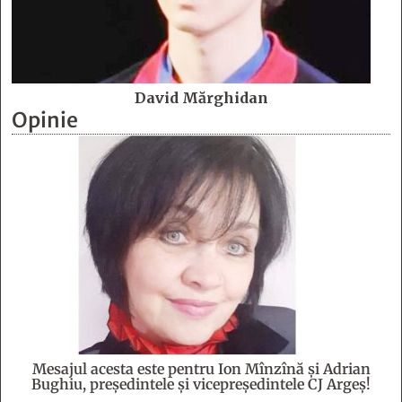
David Mărghidan
Opinie
Mesajul acesta este pentru Ion Mînzînă şi Adrian
Bughiu, preşedintele şi vicepreşedintele CJ Argeş!