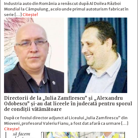
Industria auto din România a renăscut după Al Doilea Război
Mondial la Câmpulung, acolo unde primul autoturism fabricat în
serie […]
Citește!
Directorii de la „Iulia Zamfirescu” și „Alexandru
Odobescu” și-au dat liceele în judecată pentru sporul
de condiții vătămătoare
După ce fostul director adjunct al Liceului „Iulia Zamfirescu” din
Mioveni, profesorul Valeriu Fianu, a fost dat afară ca urmare […]
Citește!