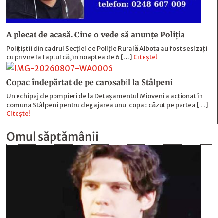
A plecat de acasă. Cine o vede să anunțe Poliția
Polițiștii din cadrul Secției de Poliție Rurală Albota au fost sesizați
cu privire la faptul că, în noaptea de 6 […]
Citește!
Copac îndepărtat de pe carosabil la Stâlpeni
Un echipaj de pompieri de la Detașamentul Mioveni a acționat în
comuna Stâlpeni pentru degajarea unui copac căzut pe partea […]
Citește!
Omul săptămânii