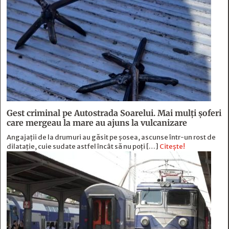
Gest criminal pe Autostrada Soarelui. Mai mulți șoferi
care mergeau la mare au ajuns la vulcanizare
Angajaţii de la drumuri au găsit pe şosea, ascunse într-un rost de
dilataţie, cuie sudate astfel încât să nu poţi […]
Citește!