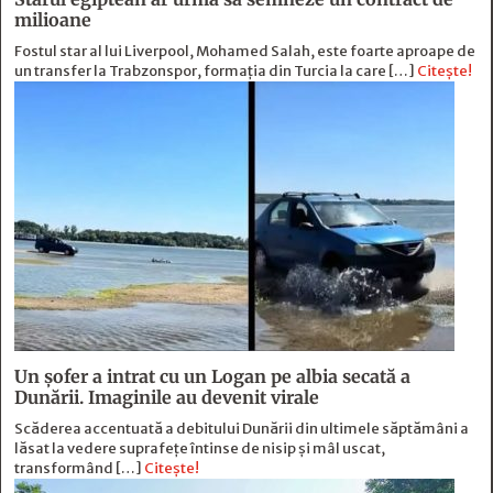
milioane
Fostul star al lui Liverpool, Mohamed Salah, este foarte aproape de
un transfer la Trabzonspor, formația din Turcia la care […]
Citește!
Un șofer a intrat cu un Logan pe albia secată a
Dunării. Imaginile au devenit virale
Scăderea accentuată a debitului Dunării din ultimele săptămâni a
lăsat la vedere suprafețe întinse de nisip și mâl uscat,
transformând […]
Citește!