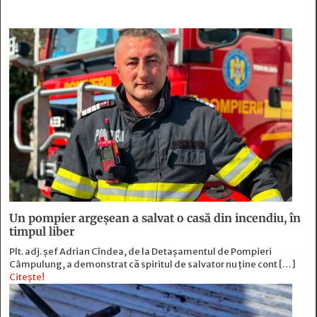
Un pompier argeșean a salvat o casă din incendiu, în
timpul liber
Plt. adj. șef Adrian Cîndea, de la Detașamentul de Pompieri
Câmpulung, a demonstrat că spiritul de salvator nu ține cont […]
Citește!