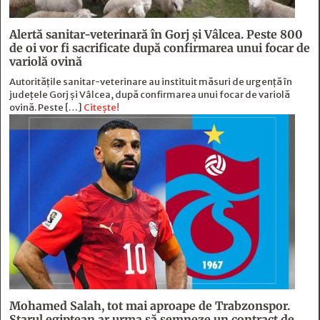
Alertă sanitar-veterinară în Gorj și Vâlcea. Peste 800
de oi vor fi sacrificate după confirmarea unui focar de
variolă ovină
Autoritățile sanitar-veterinare au instituit măsuri de urgență în
județele Gorj și Vâlcea, după confirmarea unui focar de variolă
ovină. Peste […]
Citește!
Mohamed Salah, tot mai aproape de Trabzonspor.
Starul egiptean ar urma să semneze un contract de