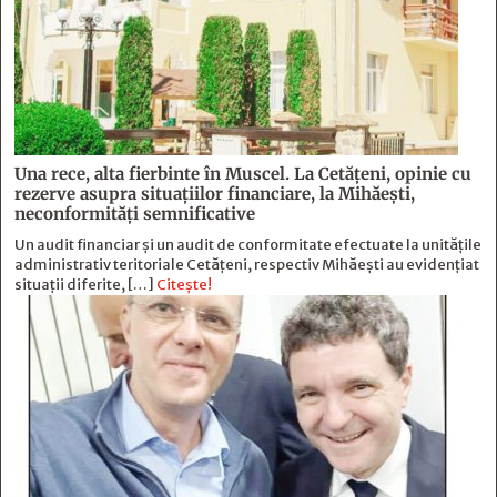
Una rece, alta fierbinte în Muscel. La Cetăţeni, opinie cu
rezerve asupra situaţiilor financiare, la Mihăeşti,
neconformităţi semnificative
Un audit financiar și un audit de conformitate efectuate la unitățile
administrativ teritoriale Cetățeni, respectiv Mihăești au evidențiat
situații diferite, […]
Citește!