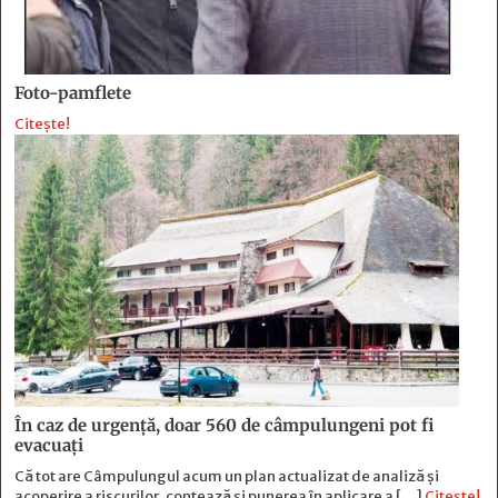
Foto-pamflete
Citește!
În caz de urgență, doar 560 de câmpulungeni pot fi
evacuați
Că tot are Câmpulungul acum un plan actualizat de analiză și
acoperire a riscurilor, contează și punerea în aplicare a […]
Citește!