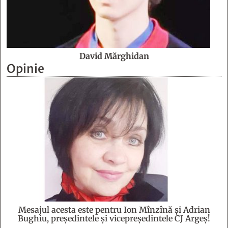
David Mărghidan
Opinie
Mesajul acesta este pentru Ion Mînzînă şi Adrian
Bughiu, preşedintele şi vicepreşedintele CJ Argeş!