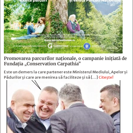
Promovarea parcurilor naționale, o campanie inițiată de
Fundația „Conservation Carpathia”
Este un demers la care partener este Ministerul Mediului, Apelor și
Pădurilor și care are menirea să faciliteze și să […]
Citește!