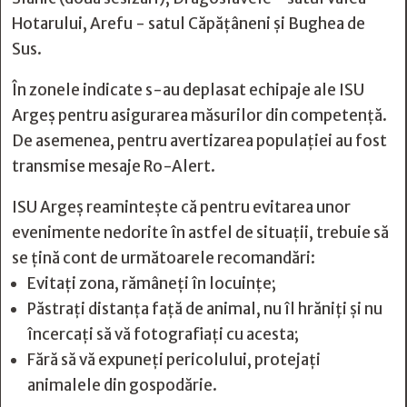
Hotarului, Arefu - satul Căpățâneni și Bughea de
Sus.
În zonele indicate s-au deplasat echipaje ale ISU
Argeș pentru asigurarea măsurilor din competență.
De asemenea, pentru avertizarea populației au fost
transmise mesaje Ro-Alert.
ISU Argeș reamintește că pentru evitarea unor
evenimente nedorite în astfel de situații, trebuie să
se țină cont de următoarele recomandări:
Evitați zona, rămâneți în locuințe;
Păstrați distanța față de animal, nu îl hrăniți și nu
încercați să vă fotografiați cu acesta;
Fără să vă expuneți pericolului, protejați
animalele din gospodărie.