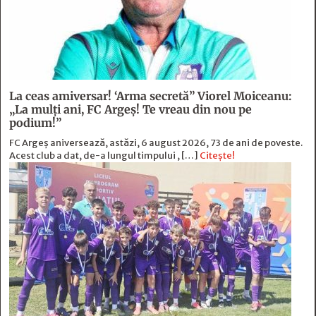
La ceas amiversar! ‘Arma secretă” Viorel Moiceanu:
„La mulți ani, FC Argeș! Te vreau din nou pe
podium!”
FC Argeș aniversează, astăzi, 6 august 2026, 73 de ani de poveste.
Acest club a dat, de-a lungul timpului , […]
Citește!