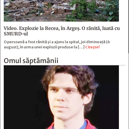
Video. Explozie la Recea, în Argeș. O rănită, luată cu
SMURD-ul
O persoană a fost rănită şi a ajuns la spital, joi dimineaţă (6
august), în urma unei explozii produse la […]
Citește!
Omul săptămânii