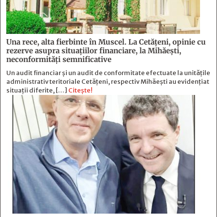
Una rece, alta fierbinte în Muscel. La Cetăţeni, opinie cu
rezerve asupra situaţiilor financiare, la Mihăeşti,
neconformităţi semnificative
Un audit financiar și un audit de conformitate efectuate la unitățile
administrativ teritoriale Cetățeni, respectiv Mihăești au evidențiat
situații diferite, […]
Citește!