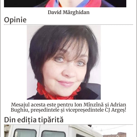
David Mărghidan
Opinie
Mesajul acesta este pentru Ion Mînzînă şi Adrian
Bughiu, preşedintele şi vicepreşedintele CJ Argeş!
Din ediția tipărită