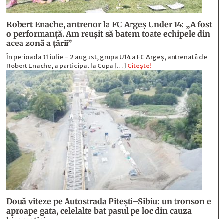
Robert Enache, antrenor la FC Argeş Under 14: „A fost
o performanţă. Am reuşit să batem toate echipele din
acea zonă a ţării”
În perioada 31 iulie – 2 august, grupa U14 a FC Argeș, antrenată de
Robert Enache, a participat la Cupa […]
Citește!
Două viteze pe Autostrada Piteşti–Sibiu: un tronson e
aproape gata, celelalte bat pasul pe loc din cauza