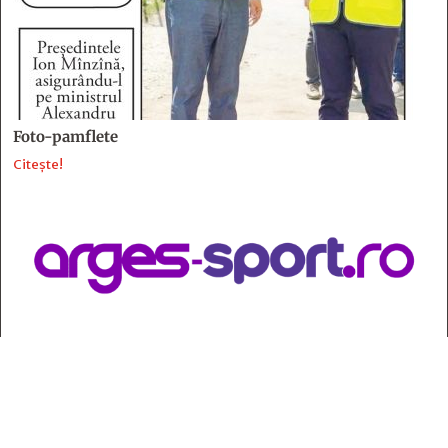
Foto-pamflete
Citește!
Contact
:
e-mail:
jurnaldearges@gmail.com
Tel: 0248.221.774; 0770.582.356
Contabilitate: 0248.223.271