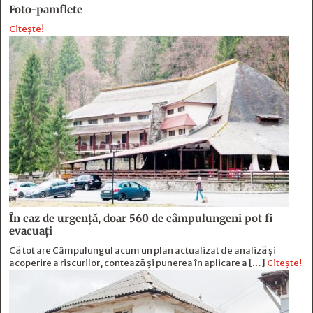
Foto-pamflete
Citește!
În caz de urgență, doar 560 de câmpulungeni pot fi
evacuați
Că tot are Câmpulungul acum un plan actualizat de analiză și
acoperire a riscurilor, contează și punerea în aplicare a […]
Citește!