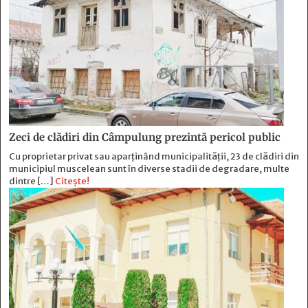
Zeci de clădiri din Câmpulung prezintă pericol public
Cu proprietar privat sau aparținând municipalității, 23 de clădiri din
municipiul muscelean sunt în diverse stadii de degradare, multe
dintre […]
Citește!