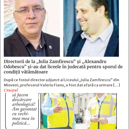
Directorii de la „Iulia Zamfirescu” și „Alexandru
Odobescu” și-au dat liceele în judecată pentru sporul de
condiții vătămătoare
După ce fostul director adjunct al Liceului „Iulia Zamfirescu” din
Mioveni, profesorul Valeriu Fianu, a fost dat afară ca urmare […]
Citește!