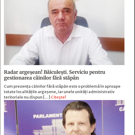
Radar argeșean! Băiculeşti. Serviciu pentru
gestionarea câinilor fără stăpân
Cum prezența câinilor fără stăpân este o problemă în aproape
totate localitățile argeșene, iar unele unități administrativ
teritoriale nu dispun […]
Citește!