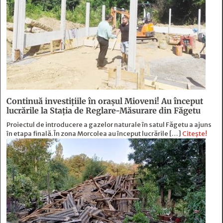
Continuă investiţiile în oraşul Mioveni! Au început
lucrările la Staţia de Reglare-Măsurare din Făgetu
Proiectul de introducere a gazelor naturale în satul Făgetu a ajuns
în etapa finală. În zona Morcolea au început lucrările […]
Citește!