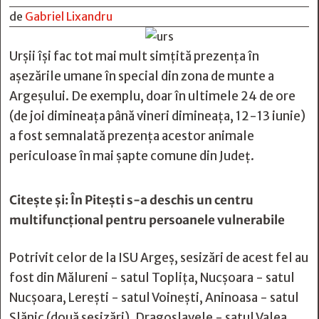
de
Gabriel Lixandru
Urșii își fac tot mai mult simțită prezența în
așezările umane în special din zona de munte a
Argeșului. De exemplu, doar în ultimele 24 de ore
(de joi dimineața până vineri dimineața, 12-13 iunie)
a fost semnalată prezența acestor animale
periculoase în mai șapte comune din Județ.
Citește și:
În Pitești s-a deschis un centru
multifuncțional pentru persoanele vulnerabile
Potrivit celor de la ISU Argeș, sesizări de acest fel au
fost din Mălureni - satul Toplița, Nucșoara - satul
Nucșoara, Lerești - satul Voinești, Aninoasa - satul
Slănic (două sesizări), Dragoslavele - satul Valea