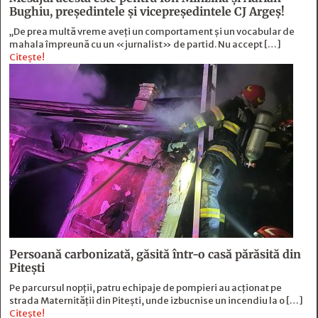
Bughiu, preşedintele şi vicepreşedintele CJ Argeş!
„De prea multă vreme aveți un comportament și un vocabular de
mahala împreună cu un «jurnalist» de partid. Nu accept […]
Citește!
Persoană carbonizată, găsită într-o casă părăsită din
Pitești
Pe parcursul nopții, patru echipaje de pompieri au acționat pe
strada Maternității din Pitești, unde izbucnise un incendiu la o […]
Citește!