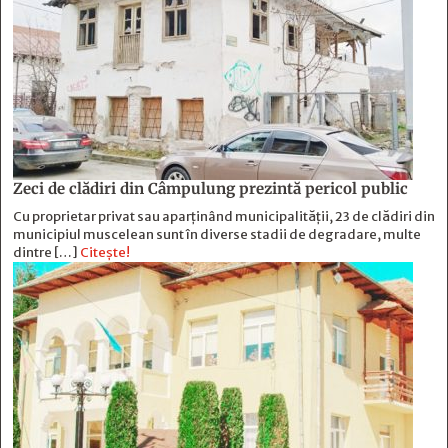
Zeci de clădiri din Câmpulung prezintă pericol public
Cu proprietar privat sau aparținând municipalității, 23 de clădiri din
municipiul muscelean sunt în diverse stadii de degradare, multe
dintre […]
Citește!