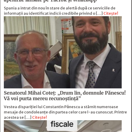
Spania a intrat din nou în stare de alertă după ce serviciile de
informații au identificat indicii credibile privind o […]
Citește!
Senatorul Mihai Coteț: „Drum lin, domnule Pănescu!
Vă voi purta mereu recunoștință”
Vestea dispariției lui Constantin Pănescu a stârnit numeroase
mesaje de condoleanțe din partea celor care l-au cunoscut. Printre
acestea se […]
Citește!