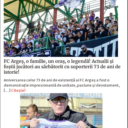
FC Argeş, o familie, un oraș, o legendă! Actualii şi
foştii jucători au sărbătorit cu suporterii 73 de ani de
istorie!
Aniversarea celor 73 de ani de existență ai FC Argeș a fost o
demonstrație impresionantă de unitate, pasiune și devotament,
[…]
Citește!