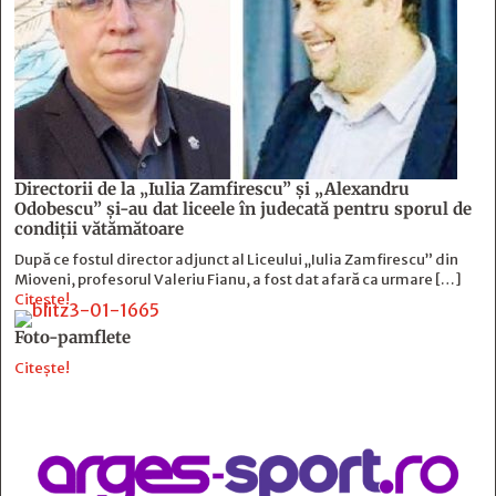
Directorii de la „Iulia Zamfirescu” și „Alexandru
Odobescu” și-au dat liceele în judecată pentru sporul de
condiții vătămătoare
După ce fostul director adjunct al Liceului „Iulia Zamfirescu” din
Mioveni, profesorul Valeriu Fianu, a fost dat afară ca urmare […]
Citește!
Foto-pamflete
Citește!