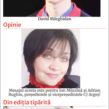
David Mărghidan
Opinie
Mesajul acesta este pentru Ion Mînzînă şi Adrian
Bughiu, preşedintele şi vicepreşedintele CJ Argeş!
Din ediția tipărită