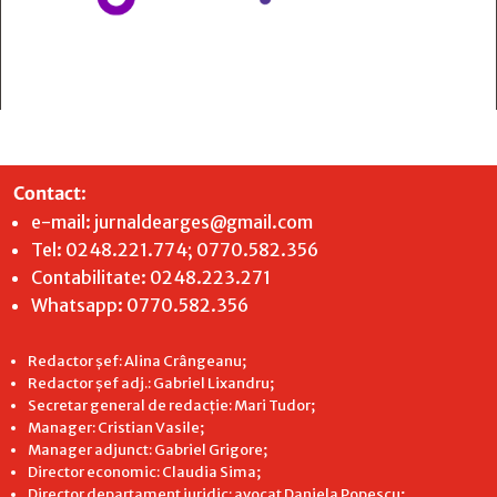
Contact
:
e-mail:
jurnaldearges@gmail.com
Tel: 0248.221.774; 0770.582.356
Contabilitate: 0248.223.271
Whatsapp: 0770.582.356
Redactor șef: Alina Crângeanu;
Redactor șef adj.: Gabriel Lixandru;
Secretar general de redacție: Mari Tudor;
Manager: Cristian Vasile;
Manager adjunct: Gabriel Grigore;
Director economic: Claudia Sima;
Director departament juridic: avocat Daniela Popescu;