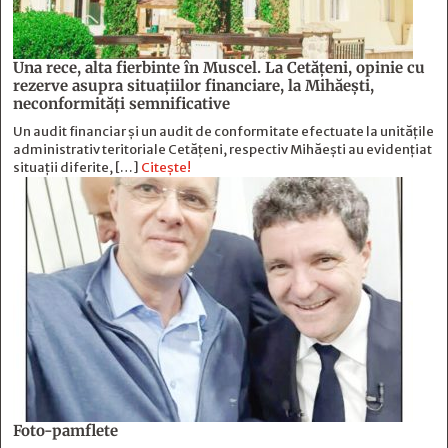
Una rece, alta fierbinte în Muscel. La Cetăţeni, opinie cu
rezerve asupra situaţiilor financiare, la Mihăeşti,
neconformităţi semnificative
Un audit financiar și un audit de conformitate efectuate la unitățile
administrativ teritoriale Cetățeni, respectiv Mihăești au evidențiat
situații diferite, […]
Citește!
Foto-pamflete