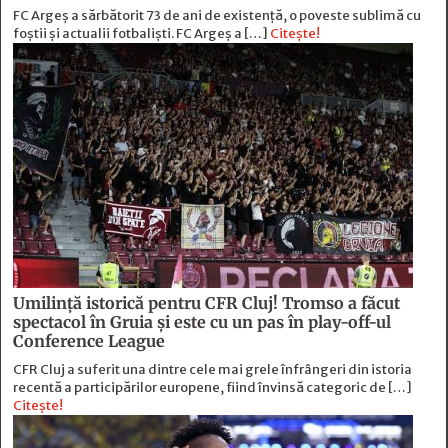
FC Argeș a sărbătorit 73 de ani de existență, o poveste sublimă cu
foștii și actualii fotbaliști. FC Argeș a […]
Citește!
Umilință istorică pentru CFR Cluj! Tromso a făcut
spectacol în Gruia și este cu un pas în play-off-ul
Conference League
CFR Cluj a suferit una dintre cele mai grele înfrângeri din istoria
recentă a participărilor europene, fiind învinsă categoric de […]
Citește!