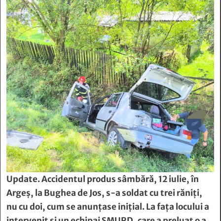
Update. Accidentul produs sâmbără, 12 iulie, în
Argeș, la Bughea de Jos, s-a soldat cu trei răniți,
nu cu doi, cum se anunțase inițial. La fața locului a
intervenit și un echipaj SMURD, care a preluat o a