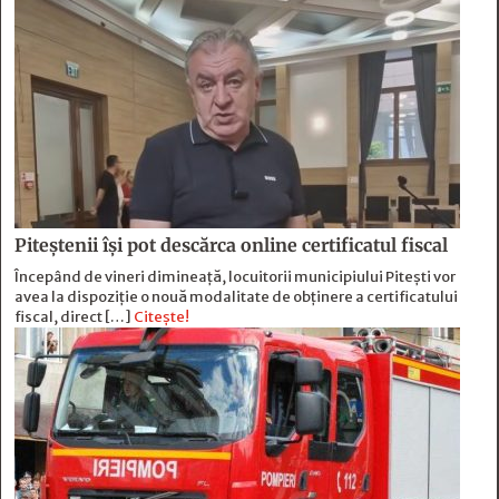
Piteștenii își pot descărca online certificatul fiscal
Începând de vineri dimineață, locuitorii municipiului Pitești vor
avea la dispoziție o nouă modalitate de obținere a certificatului
fiscal, direct […]
Citește!