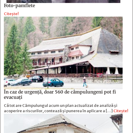
Foto-pamflete
Citește!
În caz de urgență, doar 560 de câmpulungeni pot fi
evacuați
Că tot are Câmpulungul acum un plan actualizat de analiză și
acoperire a riscurilor, contează și punerea în aplicare a […]
Citește!