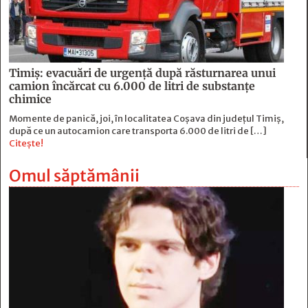
Timiș: evacuări de urgență după răsturnarea unui
camion încărcat cu 6.000 de litri de substanțe
chimice
Momente de panică, joi, în localitatea Coșava din județul Timiș,
după ce un autocamion care transporta 6.000 de litri de […]
Citește!
Omul săptămânii