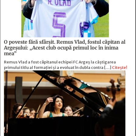
O poveste fără sfârşit. Remus Vlad, fostul căpitan al
Argeşului: „Acest club ocupă primul loc în inima
mea”
Remus Vlad a fost căpitanul echipei FC Argeș la câștigarea
primului titlu al formației și a evoluat în dubla contra […]
Citește!