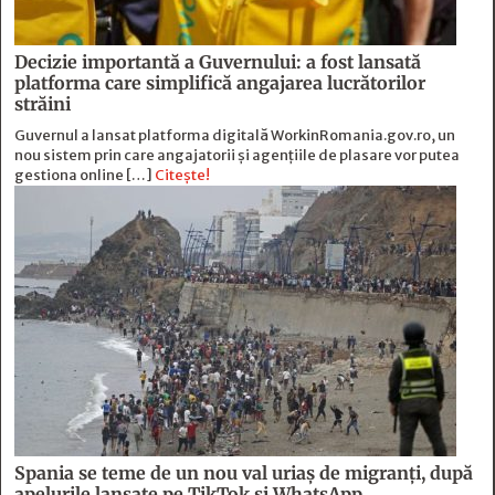
Decizie importantă a Guvernului: a fost lansată
platforma care simplifică angajarea lucrătorilor
străini
Guvernul a lansat platforma digitală WorkinRomania.gov.ro, un
nou sistem prin care angajatorii și agențiile de plasare vor putea
gestiona online […]
Citește!
Spania se teme de un nou val uriaș de migranți, după
apelurile lansate pe TikTok și WhatsApp